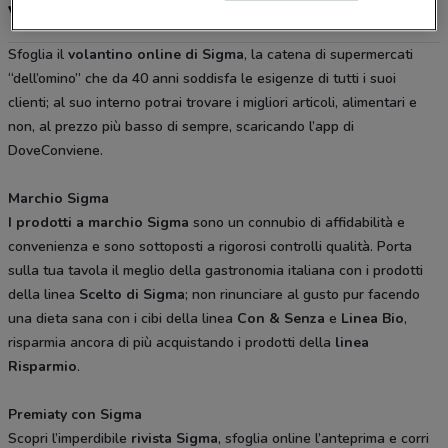
Volantino, offerte e Premiaty Sigma
Sfoglia il
volantino online di Sigma
, la catena di supermercati
“dell’omino” che da 40 anni soddisfa le esigenze di tutti i suoi
clienti; al suo interno potrai trovare i migliori articoli, alimentari e
non, al prezzo più basso di sempre, scaricando l’app di
DoveConviene.
Marchio Sigma
I prodotti a marchio Sigma
sono un connubio di affidabilità e
convenienza e sono sottoposti a rigorosi controlli qualità. Porta
sulla tua tavola il meglio della gastronomia italiana con i prodotti
della linea
Scelto di Sigma
; non rinunciare al gusto pur facendo
una dieta sana con i cibi della linea
Con & Senza
e
Linea Bio
,
risparmia ancora di più acquistando i prodotti della
linea
Risparmio
.
Premiaty con Sigma
Scopri l’imperdibile
rivista Sigma
, sfoglia online l’anteprima e corri