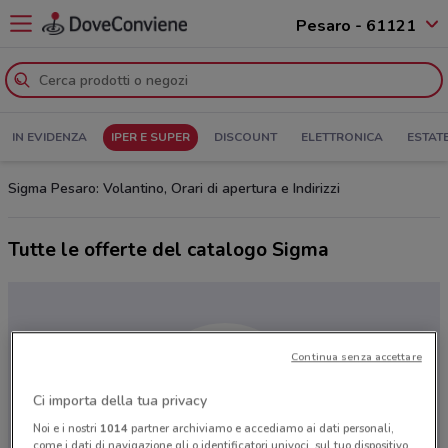
Pesaro - 61121
IN EVIDENZA
IPER E SUPER
DISCOUNT
ELETTRONICA
ESTAT
Sigma Pesaro: Volantino, Orari di apertura e Indirizzi
Tutte le offerte del catalogo Sigma
Continua senza accettare
Ci importa della tua privacy
Noi e i nostri
1014
partner archiviamo e accediamo ai dati personali,
come i dati di navigazione gli o identificatori univoci, sul tuo dispositivo.