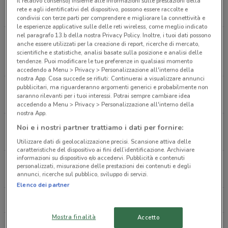
il relativo consenso) insieme alle informazioni sulle prestazioni della
Via Borgo S. Lucia, 37/41 Candelara
rete e agli identificativi del dispositivo, possono essere raccolte e
9.1 km
CHIUSO
condivisi con terze parti per comprendere e migliorare la connettività e
le esperienze applicative sulle delle reti wireless, come meglio indicato
nel paragrafo 13.b della nostra Privacy Policy. Inoltre, i tuoi dati possono
Via Prov.Le Feltresca, 39 - Fraz. Borgo Massano
anche essere utilizzati per la creazione di report, ricerche di mercato,
Montecalvo In Foglia
scientifiche e statistiche, analisi basate sulla posizione e analisi delle
tendenze. Puoi modificare le tue preferenze in qualsiasi momento
19.4 km
accedendo a Menu > Privacy > Personalizzazione all'interno della
nostra App. Cosa succede se rifiuti: Continuerai a visualizzare annunci
pubblicitari, ma riguarderanno argomenti generici e probabilmente non
Piazza Roma 3 Isola Del Piano
saranno rilevanti per i tuoi interessi. Potrai sempre cambiare idea
22.1 km
accedendo a Menu > Privacy > Personalizzazione all'interno della
nostra App.
Via Roma, 202 Isola Del Liri
Noi e i nostri partner trattiamo i dati per fornire:
22.2 km
APERTO
Utilizzare dati di geolocalizzazione precisi. Scansione attiva delle
caratteristiche del dispositivo ai fini dell’identificazione. Archiviare
informazioni su dispositivo e/o accedervi. Pubblicità e contenuti
Via Indipendenza, 445 Gaeta
personalizzati, misurazione delle prestazioni dei contenuti e degli
annunci, ricerche sul pubblico, sviluppo di servizi.
23.4 km
Elenco dei partner
Tutti i negozi Sigma
Mostra finalità
Accetto