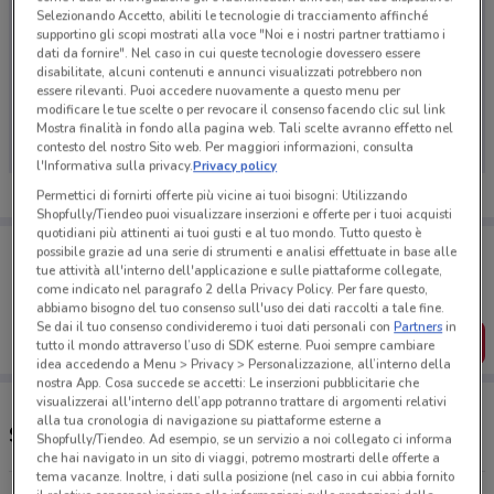
Selezionando Accetto, abiliti le tecnologie di tracciamento affinché
supportino gli scopi mostrati alla voce "Noi e i nostri partner trattiamo i
dati da fornire". Nel caso in cui queste tecnologie dovessero essere
disabilitate, alcuni contenuti e annunci visualizzati potrebbero non
Ci dispiace, al momento non abbiamo pubblicato
essere rilevanti. Puoi accedere nuovamente a questo menu per
modificare le tue scelte o per revocare il consenso facendo clic sul link
volantini nella tua zona. Riprova più tardi.
Mostra finalità in fondo alla pagina web. Tali scelte avranno effetto nel
contesto del nostro Sito web. Per maggiori informazioni, consulta
l'Informativa sulla privacy.
Privacy policy
Permettici di fornirti offerte più vicine ai tuoi bisogni: Utilizzando
Shopfully/Tiendeo puoi visualizzare inserzioni e offerte per i tuoi acquisti
quotidiani più attinenti ai tuoi gusti e al tuo mondo. Tutto questo è
Porta DoveConviene sempre con te!
possibile grazie ad una serie di strumenti e analisi effettuate in base alle
Puoi trovare le migliori offerte dei negozi vicino a te,
tue attività all'interno dell'applicazione e sulle piattaforme collegate,
salvarle e creare la tua lista del risparmio, comodamente
come indicato nel paragrafo 2 della Privacy Policy. Per fare questo,
dal tuo cellulare.
abbiamo bisogno del tuo consenso sull'uso dei dati raccolti a tale fine.
Se dai il tuo consenso condivideremo i tuoi dati personali con
Partners
in
SCARICA L’APP
tutto il mondo attraverso l’uso di SDK esterne. Puoi sempre cambiare
idea accedendo a Menu > Privacy > Personalizzazione, all’interno della
nostra App. Cosa succede se accetti: Le inserzioni pubblicitarie che
visualizzerai all'interno dell’app potranno trattare di argomenti relativi
alla tua cronologia di navigazione su piattaforme esterne a
Supermercati e orari Sigma
Shopfully/Tiendeo. Ad esempio, se un servizio a noi collegato ci informa
che hai navigato in un sito di viaggi, potremo mostrarti delle offerte a
tema vacanze. Inoltre, i dati sulla posizione (nel caso in cui abbia fornito