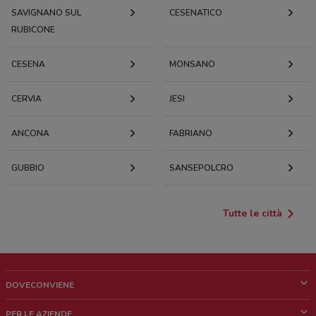
SAVIGNANO SUL
CESENATICO
RUBICONE
CESENA
MONSANO
CERVIA
JESI
ANCONA
FABRIANO
GUBBIO
SANSEPOLCRO
Tutte le città
DOVECONVIENE
Cos'è DoveConviene
PER LE AZIENDE