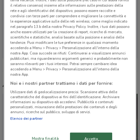
tema vacanze. Inoltre, i dati sulla posizione (nel caso in cui abbia fornito
il relativo consenso) insieme alle informazioni sulle prestazioni della
rete e agli identificativi del dispositivo, possono essere raccolte e
condivisi con terze parti per comprendere e migliorare la connettività e
le esperienze applicative sulle delle reti wireless, come meglio indicato
nel paragrafo 13.b della nostra Privacy Policy. Inoltre, i tuoi dati possono
anche essere utilizzati per la creazione di report, ricerche di mercato,
scientifiche e statistiche, analisi basate sulla posizione e analisi delle
Non ci sono negozi nelle vicinanze
tendenze. Puoi modificare le tue preferenze in qualsiasi momento
accedendo a Menu > Privacy > Personalizzazione all'interno della
nostra App. Cosa succede se rifiuti: Continuerai a visualizzare annunci
pubblicitari, ma riguarderanno argomenti generici e probabilmente non
saranno rilevanti per i tuoi interessi. Potrai sempre cambiare idea
accedendo a Menu > Privacy > Personalizzazione all'interno della
nostra App.
Noi e i nostri partner trattiamo i dati per fornire:
Altri volantini nelle vicinanze
Utilizzare dati di geolocalizzazione precisi. Scansione attiva delle
caratteristiche del dispositivo ai fini dell’identificazione. Archiviare
informazioni su dispositivo e/o accedervi. Pubblicità e contenuti
personalizzati, misurazione delle prestazioni dei contenuti e degli
annunci, ricerche sul pubblico, sviluppo di servizi.
Elenco dei partner
Mostra finalità
Accetto