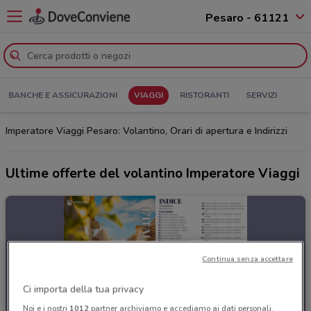
Pesaro - 61121
BANCHE E ASSICURAZIONI
VIAGGI
RISTORANTI
SERVIZI
Imperatore Viaggi Pesaro: Volantino, Orari di apertura e Indirizzi
Ultime offerte del volantino Imperatore Viaggi
Continua senza accettare
Ci importa della tua privacy
Noi e i nostri
1012
partner archiviamo e accediamo ai dati personali,