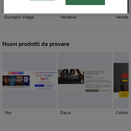
-1 GIORNO
Eurospin Viaggi
Veratour
Veratou
Nuovi prodotti da provare
Sky
Dacia
Cofidis