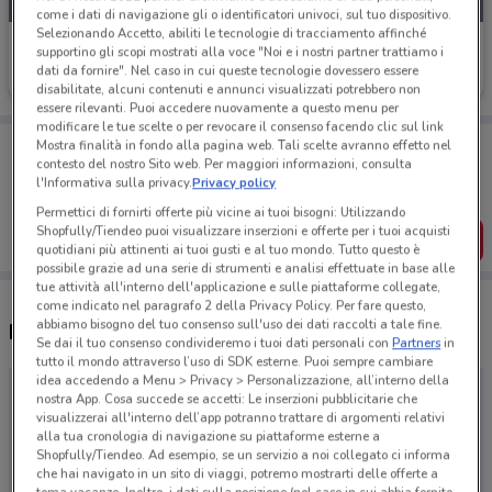
come i dati di navigazione gli o identificatori univoci, sul tuo dispositivo.
Selezionando Accetto, abiliti le tecnologie di tracciamento affinché
Imperatore Viaggi
supportino gli scopi mostrati alla voce "Noi e i nostri partner trattiamo i
dati da fornire". Nel caso in cui queste tecnologie dovessero essere
Scade il 31/12
disabilitate, alcuni contenuti e annunci visualizzati potrebbero non
essere rilevanti. Puoi accedere nuovamente a questo menu per
modificare le tue scelte o per revocare il consenso facendo clic sul link
Porta DoveConviene sempre con te!
Mostra finalità in fondo alla pagina web. Tali scelte avranno effetto nel
Puoi trovare le migliori offerte dei negozi vicino a te,
contesto del nostro Sito web. Per maggiori informazioni, consulta
salvarle e creare la tua lista del risparmio, comodamente
l'Informativa sulla privacy.
Privacy policy
dal tuo cellulare.
Permettici di fornirti offerte più vicine ai tuoi bisogni: Utilizzando
Shopfully/Tiendeo puoi visualizzare inserzioni e offerte per i tuoi acquisti
SCARICA L’APP
quotidiani più attinenti ai tuoi gusti e al tuo mondo. Tutto questo è
possibile grazie ad una serie di strumenti e analisi effettuate in base alle
tue attività all'interno dell'applicazione e sulle piattaforme collegate,
come indicato nel paragrafo 2 della Privacy Policy. Per fare questo,
abbiamo bisogno del tuo consenso sull'uso dei dati raccolti a tale fine.
Negozi Imperatore Viaggi a Pesaro
Se dai il tuo consenso condivideremo i tuoi dati personali con
Partners
in
tutto il mondo attraverso l’uso di SDK esterne. Puoi sempre cambiare
idea accedendo a Menu > Privacy > Personalizzazione, all’interno della
nostra App. Cosa succede se accetti: Le inserzioni pubblicitarie che
visualizzerai all'interno dell’app potranno trattare di argomenti relativi
alla tua cronologia di navigazione su piattaforme esterne a
Shopfully/Tiendeo. Ad esempio, se un servizio a noi collegato ci informa
che hai navigato in un sito di viaggi, potremo mostrarti delle offerte a