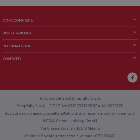
DOVECONVIENE
Cos'è DoveConviene
PER LE AZIENDE
Chi siamo
Cosa facciamo
INTERNATIONAL
News e media
Richieste commerciali e marketing
Brazil
CONTATTI
Lavora con noi
Mexico
Segnalazione punto vendita
France
Segnalazione Volantino
Australia
Hai un malfunzionamento sul web o sull'app?
New Zealand
© Copyright 2026 Shopfully S.p.A.
Shopfully S.p.A. - C.F / P. Iva 03156531208 REA: MI-2029270
Società a socio unico soggetta all’attività di direzione e coordinamento di
MEDIA Central Holding GmbH
Via Giosuè Borsi 9 - 20143 Milano
Capitale Sociale sottoscritto e versato: € 50.000,00