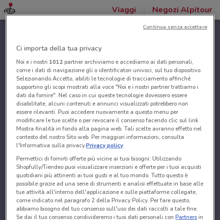
Viaggi
Negozi Alpitour
Continua senza accettare
Ci importa della tua privacy
Noi e i nostri
1012
partner archiviamo e accediamo ai dati personali,
come i dati di navigazione gli o identificatori univoci, sul tuo dispositivo.
Selezionando Accetto, abiliti le tecnologie di tracciamento affinché
supportino gli scopi mostrati alla voce "Noi e i nostri partner trattiamo i
dati da fornire". Nel caso in cui queste tecnologie dovessero essere
disabilitate, alcuni contenuti e annunci visualizzati potrebbero non
essere rilevanti. Puoi accedere nuovamente a questo menu per
modificare le tue scelte o per revocare il consenso facendo clic sul link
Mostra finalità in fondo alla pagina web. Tali scelte avranno effetto nel
contesto del nostro Sito web. Per maggiori informazioni, consulta
l'Informativa sulla privacy.
Privacy policy
Permettici di fornirti offerte più vicine ai tuoi bisogni: Utilizzando
Shopfully/Tiendeo puoi visualizzare inserzioni e offerte per i tuoi acquisti
quotidiani più attinenti ai tuoi gusti e al tuo mondo. Tutto questo è
possibile grazie ad una serie di strumenti e analisi effettuate in base alle
tue attività all'interno dell'applicazione e sulle piattaforme collegate,
come indicato nel paragrafo 2 della Privacy Policy. Per fare questo,
abbiamo bisogno del tuo consenso sull'uso dei dati raccolti a tale fine.
Se dai il tuo consenso condivideremo i tuoi dati personali con
Partners
in