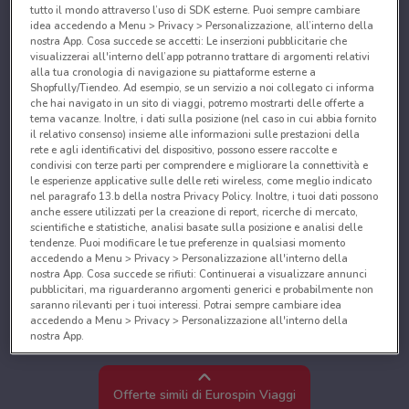
tutto il mondo attraverso l’uso di SDK esterne. Puoi sempre cambiare
idea accedendo a Menu > Privacy > Personalizzazione, all’interno della
nostra App. Cosa succede se accetti: Le inserzioni pubblicitarie che
visualizzerai all'interno dell’app potranno trattare di argomenti relativi
alla tua cronologia di navigazione su piattaforme esterne a
Shopfully/Tiendeo. Ad esempio, se un servizio a noi collegato ci informa
che hai navigato in un sito di viaggi, potremo mostrarti delle offerte a
tema vacanze. Inoltre, i dati sulla posizione (nel caso in cui abbia fornito
il relativo consenso) insieme alle informazioni sulle prestazioni della
rete e agli identificativi del dispositivo, possono essere raccolte e
condivisi con terze parti per comprendere e migliorare la connettività e
le esperienze applicative sulle delle reti wireless, come meglio indicato
nel paragrafo 13.b della nostra Privacy Policy. Inoltre, i tuoi dati possono
anche essere utilizzati per la creazione di report, ricerche di mercato,
scientifiche e statistiche, analisi basate sulla posizione e analisi delle
tendenze. Puoi modificare le tue preferenze in qualsiasi momento
accedendo a Menu > Privacy > Personalizzazione all'interno della
nostra App. Cosa succede se rifiuti: Continuerai a visualizzare annunci
pubblicitari, ma riguarderanno argomenti generici e probabilmente non
saranno rilevanti per i tuoi interessi. Potrai sempre cambiare idea
accedendo a Menu > Privacy > Personalizzazione all'interno della
nostra App.
Noi e i nostri partner trattiamo i dati per fornire:
Utilizzare dati di geolocalizzazione precisi. Scansione attiva delle
Offerte simili di Eurospin Viaggi
caratteristiche del dispositivo ai fini dell’identificazione. Archiviare