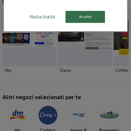
Nuovi prodotti da provare
Mostra finalità
Accetto
Sky
Dacia
Cofidis
Altri negozi selezionati per te
dm
Caddy's
Acqua &
Risparmio