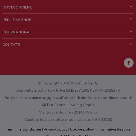
DOVECONVIENE
Cos'è DoveConviene
PER LE AZIENDE
Chi siamo
Cosa facciamo
INTERNATIONAL
News e media
Richieste commerciali e marketing
Brazil
CONTATTI
Lavora con noi
Mexico
Segnalazione punto vendita
France
Segnalazione Volantino
Australia
Hai un malfunzionamento sul web o sull'app?
New Zealand
© Copyright 2026 Shopfully S.p.A.
Shopfully S.p.A. - C.F / P. Iva 03156531208 REA: MI-2029270
Società a socio unico soggetta all’attività di direzione e coordinamento di
MEDIA Central Holding GmbH
Via Giosuè Borsi 9 - 20143 Milano
Capitale Sociale sottoscritto e versato: € 50.000,00
Termini e Condizioni
Privacy policy
Cookie policy
Informativa Beacon