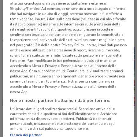
17.5 km
CHIUSO
alla tua cronologia di navigazione su piattaforme esterne a
Shopfully/Tiendeo. Ad esempio, se un servizio a noi collegato ci informa
che hai navigato in un sito di viaggi, potremo mostrarti delle offerte a
Tutti i negozi Sephora
tema vacanze. Inoltre, i dati sulla posizione (nel caso in cui abbia fornito
il relativo consenso) insieme alle informazioni sulle prestazioni della
rete e agli identificativi del dispositivo, possono essere raccolte e
condivisi con terze parti per comprendere e migliorare la connettività e
Altri volantini nelle vicinanze
le esperienze applicative sulle delle reti wireless, come meglio indicato
nel paragrafo 13.b della nostra Privacy Policy. Inoltre, i tuoi dati possono
anche essere utilizzati per la creazione di report, ricerche di mercato,
scientifiche e statistiche, analisi basate sulla posizione e analisi delle
tendenze. Puoi modificare le tue preferenze in qualsiasi momento
accedendo a Menu > Privacy > Personalizzazione all'interno della
nostra App. Cosa succede se rifiuti: Continuerai a visualizzare annunci
pubblicitari, ma riguarderanno argomenti generici e probabilmente non
saranno rilevanti per i tuoi interessi. Potrai sempre cambiare idea
accedendo a Menu > Privacy > Personalizzazione all'interno della
nostra App.
Noi e i nostri partner trattiamo i dati per fornire:
NUOVO
Utilizzare dati di geolocalizzazione precisi. Scansione attiva delle
dm
Caddy's
Caddy's
caratteristiche del dispositivo ai fini dell’identificazione. Archiviare
informazioni su dispositivo e/o accedervi. Pubblicità e contenuti
personalizzati, misurazione delle prestazioni dei contenuti e degli
annunci, ricerche sul pubblico, sviluppo di servizi.
Elenco dei partner