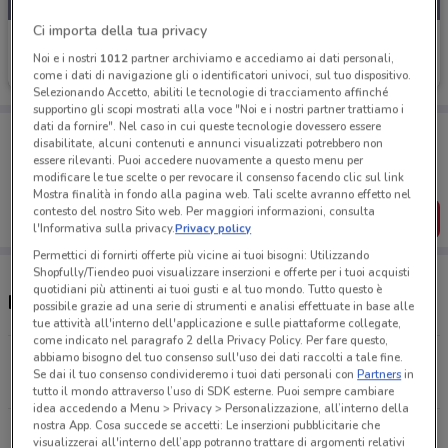
Ci importa della tua privacy
Sephora
Noi e i nostri
1012
partner archiviamo e accediamo ai dati personali,
Scade il 31/08
17.5 km
come i dati di navigazione gli o identificatori univoci, sul tuo dispositivo.
Selezionando Accetto, abiliti le tecnologie di tracciamento affinché
supportino gli scopi mostrati alla voce "Noi e i nostri partner trattiamo i
dati da fornire". Nel caso in cui queste tecnologie dovessero essere
Porta DoveConviene sempre con te!
disabilitate, alcuni contenuti e annunci visualizzati potrebbero non
Puoi trovare le migliori offerte dei negozi vicino a te,
essere rilevanti. Puoi accedere nuovamente a questo menu per
salvarle e creare la tua lista del risparmio, comodamente
modificare le tue scelte o per revocare il consenso facendo clic sul link
dal tuo cellulare.
Mostra finalità in fondo alla pagina web. Tali scelte avranno effetto nel
contesto del nostro Sito web. Per maggiori informazioni, consulta
SCARICA L’APP
l'Informativa sulla privacy.
Privacy policy
Permettici di fornirti offerte più vicine ai tuoi bisogni: Utilizzando
Shopfully/Tiendeo puoi visualizzare inserzioni e offerte per i tuoi acquisti
quotidiani più attinenti ai tuoi gusti e al tuo mondo. Tutto questo è
Negozi Sephora e orari
possibile grazie ad una serie di strumenti e analisi effettuate in base alle
tue attività all'interno dell'applicazione e sulle piattaforme collegate,
come indicato nel paragrafo 2 della Privacy Policy. Per fare questo,
abbiamo bisogno del tuo consenso sull'uso dei dati raccolti a tale fine.
Viale Dante 8A Riccione
Se dai il tuo consenso condivideremo i tuoi dati personali con
Partners
in
16.9 km
tutto il mondo attraverso l’uso di SDK esterne. Puoi sempre cambiare
idea accedendo a Menu > Privacy > Personalizzazione, all’interno della
nostra App. Cosa succede se accetti: Le inserzioni pubblicitarie che
Viale Dante, 8A Riccione
visualizzerai all'interno dell’app potranno trattare di argomenti relativi