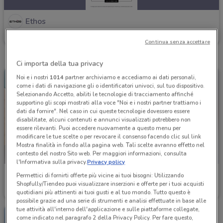
Ethos
Scade il 30/10
5.7 km
Continua senza accettare
Ci importa della tua privacy
Noi e i nostri
1014
partner archiviamo e accediamo ai dati personali,
come i dati di navigazione gli o identificatori univoci, sul tuo dispositivo.
Selezionando Accetto, abiliti le tecnologie di tracciamento affinché
supportino gli scopi mostrati alla voce "Noi e i nostri partner trattiamo i
dati da fornire". Nel caso in cui queste tecnologie dovessero essere
disabilitate, alcuni contenuti e annunci visualizzati potrebbero non
essere rilevanti. Puoi accedere nuovamente a questo menu per
modificare le tue scelte o per revocare il consenso facendo clic sul link
Mostra finalità in fondo alla pagina web. Tali scelte avranno effetto nel
contesto del nostro Sito web. Per maggiori informazioni, consulta
l'Informativa sulla privacy.
Privacy policy
Ethos
Ethos
Permettici di fornirti offerte più vicine ai tuoi bisogni: Utilizzando
Shopfully/Tiendeo puoi visualizzare inserzioni e offerte per i tuoi acquisti
Scade il 30/10
5.7 km
Scade il 16/08
5.7 km
quotidiani più attinenti ai tuoi gusti e al tuo mondo. Tutto questo è
possibile grazie ad una serie di strumenti e analisi effettuate in base alle
tue attività all'interno dell'applicazione e sulle piattaforme collegate,
come indicato nel paragrafo 2 della Privacy Policy. Per fare questo,