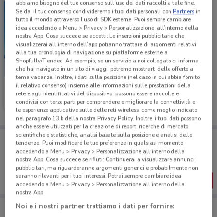
abbiamo bisogno del tuo consenso sull'uso dei dati raccolti a tale fine.
Se dai il tuo consenso condivideremo i tuoi dati personali con
Partners
in
tutto il mondo attraverso l’uso di SDK esterne. Puoi sempre cambiare
idea accedendo a Menu > Privacy > Personalizzazione, all’interno della
nostra App. Cosa succede se accetti: Le inserzioni pubblicitarie che
visualizzerai all'interno dell’app potranno trattare di argomenti relativi
alla tua cronologia di navigazione su piattaforme esterne a
Shopfully/Tiendeo. Ad esempio, se un servizio a noi collegato ci informa
che hai navigato in un sito di viaggi, potremo mostrarti delle offerte a
tema vacanze. Inoltre, i dati sulla posizione (nel caso in cui abbia fornito
il relativo consenso) insieme alle informazioni sulle prestazioni della
Ethos
rete e agli identificativi del dispositivo, possono essere raccolte e
condivisi con terze parti per comprendere e migliorare la connettività e
Scade il 31/08
5.7 km
le esperienze applicative sulle delle reti wireless, come meglio indicato
nel paragrafo 13.b della nostra Privacy Policy. Inoltre, i tuoi dati possono
anche essere utilizzati per la creazione di report, ricerche di mercato,
scientifiche e statistiche, analisi basate sulla posizione e analisi delle
Porta DoveConviene sempre con te!
tendenze. Puoi modificare le tue preferenze in qualsiasi momento
Puoi trovare le migliori offerte dei negozi vicino a te,
accedendo a Menu > Privacy > Personalizzazione all'interno della
salvarle e creare la tua lista del risparmio, comodamente
nostra App. Cosa succede se rifiuti: Continuerai a visualizzare annunci
dal tuo cellulare.
pubblicitari, ma riguarderanno argomenti generici e probabilmente non
saranno rilevanti per i tuoi interessi. Potrai sempre cambiare idea
SCARICA L’APP
accedendo a Menu > Privacy > Personalizzazione all'interno della
nostra App.
Noi e i nostri partner trattiamo i dati per fornire: