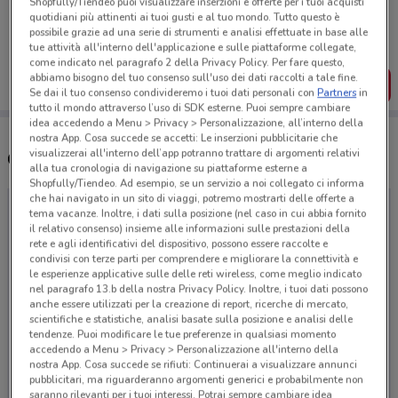
Shopfully/Tiendeo puoi visualizzare inserzioni e offerte per i tuoi acquisti
Porta DoveConviene sempre con te!
quotidiani più attinenti ai tuoi gusti e al tuo mondo. Tutto questo è
Puoi trovare le migliori offerte dei negozi vicino a te,
possibile grazie ad una serie di strumenti e analisi effettuate in base alle
salvarle e creare la tua lista del risparmio, comodamente
tue attività all'interno dell'applicazione e sulle piattaforme collegate,
dal tuo cellulare.
come indicato nel paragrafo 2 della Privacy Policy. Per fare questo,
abbiamo bisogno del tuo consenso sull'uso dei dati raccolti a tale fine.
SCARICA L’APP
Se dai il tuo consenso condivideremo i tuoi dati personali con
Partners
in
tutto il mondo attraverso l’uso di SDK esterne. Puoi sempre cambiare
idea accedendo a Menu > Privacy > Personalizzazione, all’interno della
nostra App. Cosa succede se accetti: Le inserzioni pubblicitarie che
visualizzerai all'interno dell’app potranno trattare di argomenti relativi
Orari e Negozi Francorosso
alla tua cronologia di navigazione su piattaforme esterne a
Shopfully/Tiendeo. Ad esempio, se un servizio a noi collegato ci informa
che hai navigato in un sito di viaggi, potremo mostrarti delle offerte a
tema vacanze. Inoltre, i dati sulla posizione (nel caso in cui abbia fornito
il relativo consenso) insieme alle informazioni sulle prestazioni della
rete e agli identificativi del dispositivo, possono essere raccolte e
condivisi con terze parti per comprendere e migliorare la connettività e
le esperienze applicative sulle delle reti wireless, come meglio indicato
nel paragrafo 13.b della nostra Privacy Policy. Inoltre, i tuoi dati possono
anche essere utilizzati per la creazione di report, ricerche di mercato,
scientifiche e statistiche, analisi basate sulla posizione e analisi delle
tendenze. Puoi modificare le tue preferenze in qualsiasi momento
accedendo a Menu > Privacy > Personalizzazione all'interno della
nostra App. Cosa succede se rifiuti: Continuerai a visualizzare annunci
pubblicitari, ma riguarderanno argomenti generici e probabilmente non
saranno rilevanti per i tuoi interessi. Potrai sempre cambiare idea