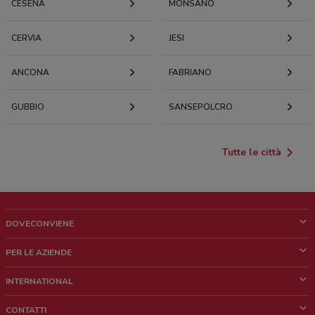
CESENA
MONSANO
CERVIA
JESI
ANCONA
FABRIANO
GUBBIO
SANSEPOLCRO
Tutte le città
DOVECONVIENE
Cos'è DoveConviene
PER LE AZIENDE
Chi siamo
Cosa facciamo
INTERNATIONAL
News e media
Richieste commerciali e marketing
Brazil
CONTATTI
Lavora con noi