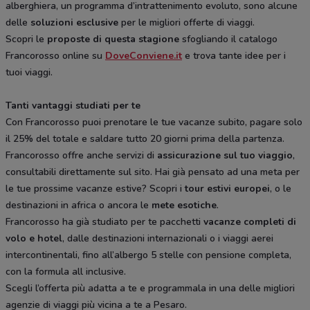
alberghiera, un programma d’intrattenimento evoluto, sono alcune
delle
soluzioni esclusive
per le migliori offerte di viaggi.
Scopri le
proposte di questa stagione
sfogliando il catalogo
Francorosso online su
DoveConviene.it
e trova tante idee per i
tuoi viaggi.
Tanti vantaggi studiati per te
Con Francorosso puoi prenotare le tue vacanze subito, pagare solo
il 25% del totale e saldare tutto 20 giorni prima della partenza.
Francorosso offre anche servizi di
assicurazione sul tuo viaggio
,
consultabili direttamente sul sito. Hai già pensato ad una meta per
le tue prossime vacanze estive? Scopri i
tour estivi europei
, o le
destinazioni in africa o ancora le
mete esotiche
.
Francorosso ha già studiato per te pacchetti
vacanze completi di
volo e hotel
, dalle destinazioni internazionali o i viaggi aerei
intercontinentali, fino all’albergo 5 stelle con pensione completa,
con la formula all inclusive.
Scegli l’offerta più adatta a te e programmala in una delle migliori
agenzie di viaggi più vicina a te a Pesaro.