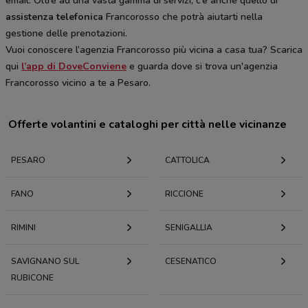
email. Oltre ad una vasta gamma di servizi, c’è anche quello di
assistenza telefonica
Francorosso che potrà aiutarti nella
gestione delle prenotazioni.
Vuoi conoscere l’agenzia Francorosso più vicina a casa tua? Scarica
qui
l’app di DoveConviene
e guarda dove si trova un'agenzia
Francorosso vicino a te a Pesaro.
Offerte volantini e cataloghi per città nelle vicinanze
PESARO
CATTOLICA
FANO
RICCIONE
RIMINI
SENIGALLIA
SAVIGNANO SUL
CESENATICO
RUBICONE