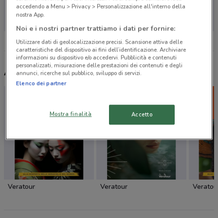
Non ci sono negozi nelle vicinanze
accedendo a Menu > Privacy > Personalizzazione all'interno della
nostra App.
Noi e i nostri partner trattiamo i dati per fornire:
Utilizzare dati di geolocalizzazione precisi. Scansione attiva delle
caratteristiche del dispositivo ai fini dell’identificazione. Archiviare
informazioni su dispositivo e/o accedervi. Pubblicità e contenuti
personalizzati, misurazione delle prestazioni dei contenuti e degli
Altri volantini nelle vicinanze
annunci, ricerche sul pubblico, sviluppo di servizi.
Elenco dei partner
Mostra finalità
Accetto
Veratour
Veratour
Veratou