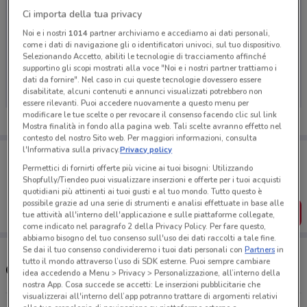
Ci importa della tua privacy
Noi e i nostri
1014
partner archiviamo e accediamo ai dati personali,
come i dati di navigazione gli o identificatori univoci, sul tuo dispositivo.
Ci dispiace, al momento non abbiamo pubblicato
Selezionando Accetto, abiliti le tecnologie di tracciamento affinché
supportino gli scopi mostrati alla voce "Noi e i nostri partner trattiamo i
volantini nella tua zona. Riprova più tardi.
dati da fornire". Nel caso in cui queste tecnologie dovessero essere
disabilitate, alcuni contenuti e annunci visualizzati potrebbero non
essere rilevanti. Puoi accedere nuovamente a questo menu per
modificare le tue scelte o per revocare il consenso facendo clic sul link
Mostra finalità in fondo alla pagina web. Tali scelte avranno effetto nel
contesto del nostro Sito web. Per maggiori informazioni, consulta
l'Informativa sulla privacy.
Privacy policy
Porta DoveConviene sempre con te!
Puoi trovare le migliori offerte dei negozi vicino a te,
Permettici di fornirti offerte più vicine ai tuoi bisogni: Utilizzando
salvarle e creare la tua lista del risparmio, comodamente
Shopfully/Tiendeo puoi visualizzare inserzioni e offerte per i tuoi acquisti
dal tuo cellulare.
quotidiani più attinenti ai tuoi gusti e al tuo mondo. Tutto questo è
possibile grazie ad una serie di strumenti e analisi effettuate in base alle
SCARICA L’APP
tue attività all'interno dell'applicazione e sulle piattaforme collegate,
come indicato nel paragrafo 2 della Privacy Policy. Per fare questo,
abbiamo bisogno del tuo consenso sull'uso dei dati raccolti a tale fine.
Se dai il tuo consenso condivideremo i tuoi dati personali con
Partners
in
tutto il mondo attraverso l’uso di SDK esterne. Puoi sempre cambiare
Orari e Indirizzi Trony
idea accedendo a Menu > Privacy > Personalizzazione, all’interno della
nostra App. Cosa succede se accetti: Le inserzioni pubblicitarie che
visualizzerai all'interno dell’app potranno trattare di argomenti relativi