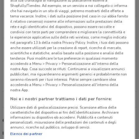
alla tua cronologia di navigazione su piattaforme esterne a
Via U. La Malfa, 61 Palermo
Shopfully/Tiendeo. Ad esempio, se un servizio a noi collegato ci informa
6.2 km
APERTO
che hai navigato in un sito di viaggi, potremo mostrarti delle offerte a
tema vacanze. Inoltre, i dati sulla posizione (nel caso in cui abbia fornito
il relativo consenso) insieme alle informazioni sulle prestazioni della
Via G. Lanza Di Scalea, 1963 Palermo
rete e agli identificativi del dispositivo, possono essere raccolte e
8.7 km
APERTO
condivisi con terze parti per comprendere e migliorare la connettività e
le esperienze applicative sulle delle reti wireless, come meglio indicato
nel paragrafo 13.b della nostra Privacy Policy. Inoltre, i tuoi dati possono
C.So Baldassare Scaduto, 3d Bagheria
anche essere utilizzati per la creazione di report, ricerche di mercato,
scientifiche e statistiche, analisi basate sulla posizione e analisi delle
12.7 km
APERTO
tendenze. Puoi modificare le tue preferenze in qualsiasi momento
accedendo a Menu > Privacy > Personalizzazione all'interno della
C.Da Bassetto - Area Artigianale Libero Grassi San
nostra App. Cosa succede se rifiuti: Continuerai a visualizzare annunci
pubblicitari, ma riguarderanno argomenti generici e probabilmente non
Cipirello
saranno rilevanti per i tuoi interessi. Potrai sempre cambiare idea
24.3 km
APERTO
accedendo a Menu > Privacy > Personalizzazione all'interno della
nostra App.
Noi e i nostri partner trattiamo i dati per fornire:
Tutti i negozi Trony
Utilizzare dati di geolocalizzazione precisi. Scansione attiva delle
caratteristiche del dispositivo ai fini dell’identificazione. Archiviare
informazioni su dispositivo e/o accedervi. Pubblicità e contenuti
Gli sconti del nuovo volantino Trony e i negozi
personalizzati, misurazione delle prestazioni dei contenuti e degli
annunci, ricerche sul pubblico, sviluppo di servizi.
Dove trovare Trony a Palermo
Elenco dei partner