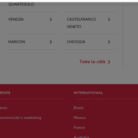
QUARTESOLO
VENEZIA
CASTELFRANCO
VENETO
MARCON
CHIOGGIA
Tutte le città
ZIENDE
INTERNATIONAL
iamo
Brazil
commerciali e marketing
Mexico
France
Australia