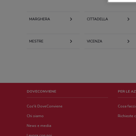
MARGHERA
CITTADELLA
MESTRE
VICENZA
DOVECONVIENE
PER LE A
Cos'è DoveConviene
Cosa facc
Chi siamo
Richieste 
News e media
Lavora con noi