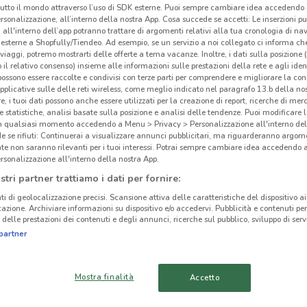
tutto il mondo attraverso l’uso di SDK esterne. Puoi sempre cambiare idea accedend
rsonalizzazione, all’interno della nostra App. Cosa succede se accetti: Le inserzioni pu
i all'interno dell’app potranno trattare di argomenti relativi alla tua cronologia di na
esterne a Shopfully/Tiendeo. Ad esempio, se un servizio a noi collegato ci informa ch
i viaggi, potremo mostrarti delle offerte a tema vacanze. Inoltre, i dati sulla posizione 
o il relativo consenso) insieme alle informazioni sulle prestazioni della rete e agli ident
 possono essere raccolte e condivisi con terze parti per comprendere e migliorare la conn
pplicative sulle delle reti wireless, come meglio indicato nel paragrafo 13.b della no
re, i tuoi dati possono anche essere utilizzati per la creazione di report, ricerche di mer
 e statistiche, analisi basate sulla posizione e analisi delle tendenze. Puoi modificare l
in qualsiasi momento accedendo a Menu > Privacy > Personalizzazione all'interno del
 se rifiuti: Continuerai a visualizzare annunci pubblicitari, ma riguarderanno argome
te non saranno rilevanti per i tuoi interessi. Potrai sempre cambiare idea accedendo
rsonalizzazione all'interno della nostra App.
stri partner trattiamo i dati per fornire:
531 m
ti di geolocalizzazione precisi. Scansione attiva delle caratteristiche del dispositivo ai 
icazione. Archiviare informazioni su dispositivo e/o accedervi. Pubblicità e contenuti per
Tig
delle prestazioni dei contenuti e degli annunci, ricerche sul pubblico, sviluppo di servi
cinanze
partner
PIOVE DI SACCO
MIRANO
Mostra finalità
Accetto
TORRI DI
ESTE