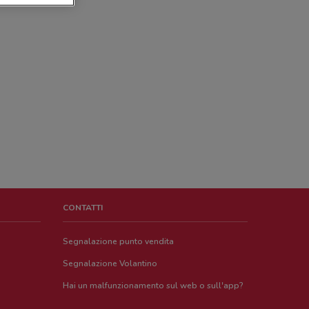
CONTATTI
Segnalazione punto vendita
Segnalazione Volantino
Hai un malfunzionamento sul web o sull'app?