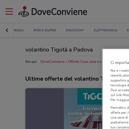
IN EVIDENZA
IPER E SUPER
DISCOUNT
ELETTRONICA
E
volantino Tigotà a Padova
Sei qui:
DoveConviene
Offerte Cura casa e corpo a Padova
Ci importa
Noi e i nostr
identificato
Ultime offerte del volantino Tigotà
supportino g
tecnologie d
Puoi accede
sul link Mos
Per maggiori
Permettici d
offerte per 
una serie di
piattaforme 
tuo consenso