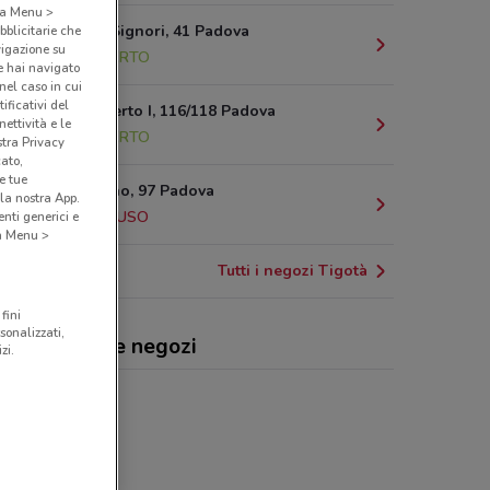
o a Menu >
Piazza Dei Signori, 41 Padova
bblicitarie che
vigazione su
736 m
APERTO
e hai navigato
(nel caso in cui
ificativi del
Corso Umberto I, 116/118 Padova
ettività e le
823 m
APERTO
stra Privacy
cato,
e tue
Corso Milano, 97 Padova
la nostra App.
1.2 km
CHIUSO
nti generici e
 a Menu >
Tutti i negozi Tigotà
fini
sonalizzati,
otà, offerte e negozi
zi.