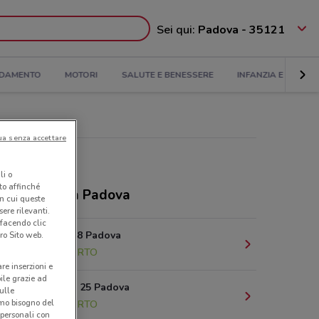
Sei qui:
Padova - 35121
DAMENTO
MOTORI
SALUTE E BENESSERE
INFANZIA E GIOCHI
ua senza accettare
li o
nto affinché
ozi Tigotà a Padova
in cui queste
ere rilevanti.
 facendo clic
Via Roma, 48 Padova
ro Sito web.
530 m
APERTO
are inserzioni e
bile grazie ad
Via S. Lucia, 25 Padova
sulle
amo bisogno del
585 m
APERTO
 personali con