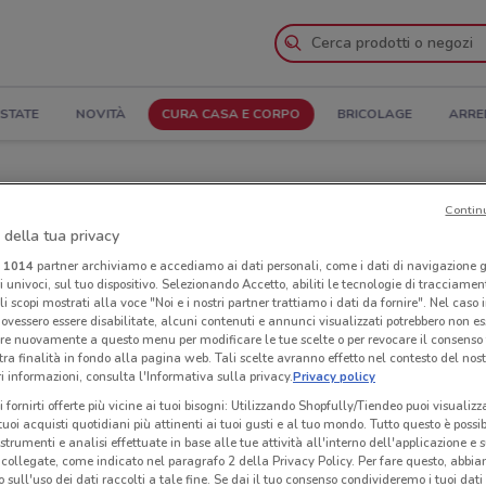
STATE
NOVITÀ
CURA CASA E CORPO
BRICOLAGE
ARRE
Contin
Negozi Tigotà a Padova
 della tua privacy
i
1014
partner archiviamo e accediamo ai dati personali, come i dati di navigazione g
ri univoci, sul tuo dispositivo. Selezionando Accetto, abiliti le tecnologie di tracciame
Neg
li scopi mostrati alla voce "Noi e i nostri partner trattiamo i dati da fornire". Nel caso 
ovessero essere disabilitate, alcuni contenuti e annunci visualizzati potrebbero non ess
re nuovamente a questo menu per modificare le tue scelte o per revocare il consenso
tra finalità in fondo alla pagina web. Tali scelte avranno effetto nel contesto del nost
 informazioni, consulta l'Informativa sulla privacy.
Privacy policy
i fornirti offerte più vicine ai tuoi bisogni: Utilizzando Shopfully/Tiendeo puoi visualizz
i tuoi acquisti quotidiani più attinenti ai tuoi gusti e al tuo mondo. Tutto questo è possi
 strumenti e analisi effettuate in base alle tue attività all'interno dell'applicazione e 
collegate, come indicato nel paragrafo 2 della Privacy Policy. Per fare questo, abbi
 sull'uso dei dati raccolti a tale fine. Se dai il tuo consenso condivideremo i tuoi dati