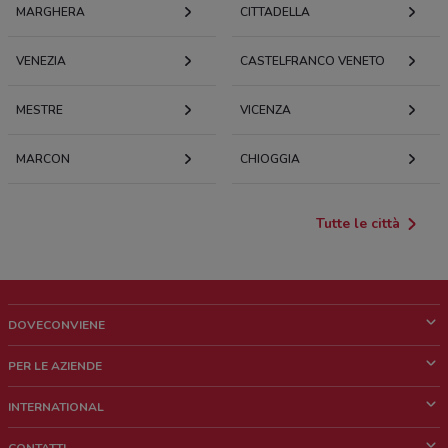
MARGHERA
CITTADELLA
VENEZIA
CASTELFRANCO VENETO
MESTRE
VICENZA
MARCON
CHIOGGIA
Tutte le città
DOVECONVIENE
Cos'è DoveConviene
PER LE AZIENDE
Chi siamo
Cosa facciamo
INTERNATIONAL
News e media
Richieste commerciali e marketing
Brazil