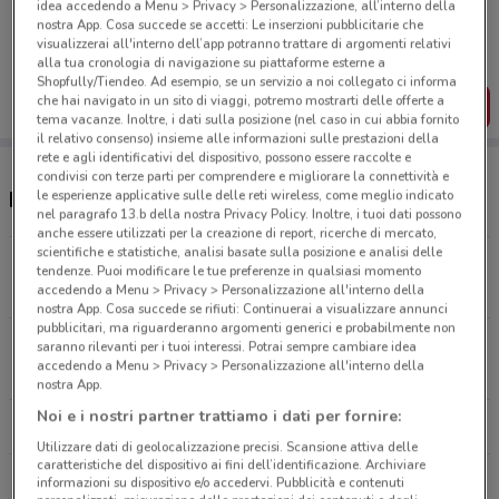
idea accedendo a Menu > Privacy > Personalizzazione, all’interno della
Porta DoveConviene sempre con te!
nostra App. Cosa succede se accetti: Le inserzioni pubblicitarie che
Puoi trovare le migliori offerte dei negozi vicino a te,
visualizzerai all'interno dell’app potranno trattare di argomenti relativi
salvarle e creare la tua lista del risparmio, comodamente
alla tua cronologia di navigazione su piattaforme esterne a
dal tuo cellulare.
Shopfully/Tiendeo. Ad esempio, se un servizio a noi collegato ci informa
che hai navigato in un sito di viaggi, potremo mostrarti delle offerte a
SCARICA L’APP
tema vacanze. Inoltre, i dati sulla posizione (nel caso in cui abbia fornito
il relativo consenso) insieme alle informazioni sulle prestazioni della
rete e agli identificativi del dispositivo, possono essere raccolte e
condivisi con terze parti per comprendere e migliorare la connettività e
le esperienze applicative sulle delle reti wireless, come meglio indicato
Negozi La Saponeria a Padova
nel paragrafo 13.b della nostra Privacy Policy. Inoltre, i tuoi dati possono
anche essere utilizzati per la creazione di report, ricerche di mercato,
scientifiche e statistiche, analisi basate sulla posizione e analisi delle
Via Sergio Fraccalanza, 5/B Padova
tendenze. Puoi modificare le tue preferenze in qualsiasi momento
4.4 km
CHIUSO
accedendo a Menu > Privacy > Personalizzazione all'interno della
nostra App. Cosa succede se rifiuti: Continuerai a visualizzare annunci
pubblicitari, ma riguarderanno argomenti generici e probabilmente non
Via Pria Fosca 6 Rubano
saranno rilevanti per i tuoi interessi. Potrai sempre cambiare idea
accedendo a Menu > Privacy > Personalizzazione all'interno della
8.6 km
CHIUSO
nostra App.
Noi e i nostri partner trattiamo i dati per fornire:
Tutti i negozi La Saponeria
Utilizzare dati di geolocalizzazione precisi. Scansione attiva delle
caratteristiche del dispositivo ai fini dell’identificazione. Archiviare
informazioni su dispositivo e/o accedervi. Pubblicità e contenuti