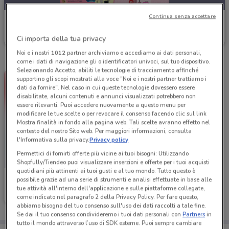
Continua senza accettare
La Saponeria
Scade mercoledì
4.4 km
Ci importa della tua privacy
Noi e i nostri
1012
partner archiviamo e accediamo ai dati personali,
come i dati di navigazione gli o identificatori univoci, sul tuo dispositivo.
Selezionando Accetto, abiliti le tecnologie di tracciamento affinché
supportino gli scopi mostrati alla voce "Noi e i nostri partner trattiamo i
dati da fornire". Nel caso in cui queste tecnologie dovessero essere
disabilitate, alcuni contenuti e annunci visualizzati potrebbero non
essere rilevanti. Puoi accedere nuovamente a questo menu per
modificare le tue scelte o per revocare il consenso facendo clic sul link
Mostra finalità in fondo alla pagina web. Tali scelte avranno effetto nel
contesto del nostro Sito web. Per maggiori informazioni, consulta
l'Informativa sulla privacy.
Privacy policy
Permettici di fornirti offerte più vicine ai tuoi bisogni: Utilizzando
Shopfully/Tiendeo puoi visualizzare inserzioni e offerte per i tuoi acquisti
quotidiani più attinenti ai tuoi gusti e al tuo mondo. Tutto questo è
La Saponeria
possibile grazie ad una serie di strumenti e analisi effettuate in base alle
tue attività all'interno dell'applicazione e sulle piattaforme collegate,
Scade il 15/08
4.4 km
come indicato nel paragrafo 2 della Privacy Policy. Per fare questo,
abbiamo bisogno del tuo consenso sull'uso dei dati raccolti a tale fine.
Se dai il tuo consenso condivideremo i tuoi dati personali con
Partners
in
tutto il mondo attraverso l’uso di SDK esterne. Puoi sempre cambiare