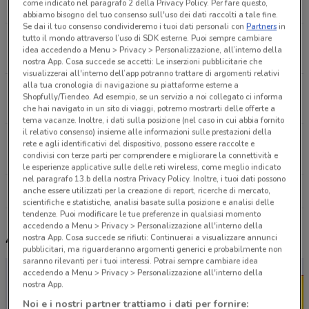
come indicato nel paragrafo 2 della Privacy Policy. Per fare questo,
12.1 km
APERTO
abbiamo bisogno del tuo consenso sull'uso dei dati raccolti a tale fine.
Se dai il tuo consenso condivideremo i tuoi dati personali con
Partners
in
tutto il mondo attraverso l’uso di SDK esterne. Puoi sempre cambiare
Via Roma, 320 Cervarese Santa Croce
idea accedendo a Menu > Privacy > Personalizzazione, all’interno della
14.3 km
APERTO
nostra App. Cosa succede se accetti: Le inserzioni pubblicitarie che
visualizzerai all'interno dell’app potranno trattare di argomenti relativi
alla tua cronologia di navigazione su piattaforme esterne a
Via Aldo Moro, 74 Campagnola Di Brugine
Shopfully/Tiendeo. Ad esempio, se un servizio a noi collegato ci informa
16.8 km
CHIUSO
che hai navigato in un sito di viaggi, potremo mostrarti delle offerte a
tema vacanze. Inoltre, i dati sulla posizione (nel caso in cui abbia fornito
il relativo consenso) insieme alle informazioni sulle prestazioni della
Via Roma, 187 Salzano
rete e agli identificativi del dispositivo, possono essere raccolte e
condivisi con terze parti per comprendere e migliorare la connettività e
20.7 km
APERTO
le esperienze applicative sulle delle reti wireless, come meglio indicato
nel paragrafo 13.b della nostra Privacy Policy. Inoltre, i tuoi dati possono
Tutti i negozi Dpiu
anche essere utilizzati per la creazione di report, ricerche di mercato,
scientifiche e statistiche, analisi basate sulla posizione e analisi delle
tendenze. Puoi modificare le tue preferenze in qualsiasi momento
accedendo a Menu > Privacy > Personalizzazione all'interno della
Altri volantini nelle vicinanze
nostra App. Cosa succede se rifiuti: Continuerai a visualizzare annunci
pubblicitari, ma riguarderanno argomenti generici e probabilmente non
saranno rilevanti per i tuoi interessi. Potrai sempre cambiare idea
accedendo a Menu > Privacy > Personalizzazione all'interno della
nostra App.
Noi e i nostri partner trattiamo i dati per fornire: