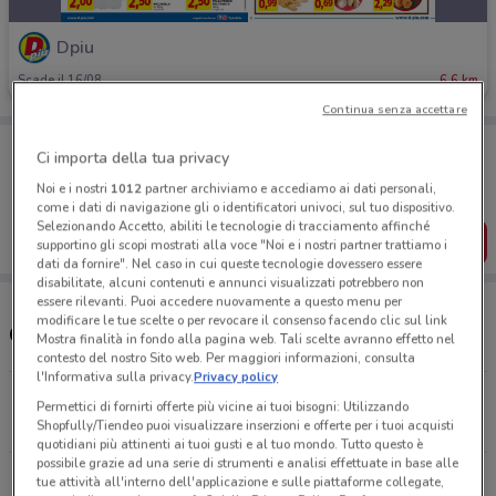
Dpiu
Scade il 16/08
6.6 km
Continua senza accettare
Porta DoveConviene sempre con te!
Ci importa della tua privacy
Puoi trovare le migliori offerte dei negozi vicino a te,
salvarle e creare la tua lista del risparmio, comodamente
Noi e i nostri
1012
partner archiviamo e accediamo ai dati personali,
dal tuo cellulare.
come i dati di navigazione gli o identificatori univoci, sul tuo dispositivo.
Selezionando Accetto, abiliti le tecnologie di tracciamento affinché
SCARICA L’APP
supportino gli scopi mostrati alla voce "Noi e i nostri partner trattiamo i
dati da fornire". Nel caso in cui queste tecnologie dovessero essere
disabilitate, alcuni contenuti e annunci visualizzati potrebbero non
essere rilevanti. Puoi accedere nuovamente a questo menu per
modificare le tue scelte o per revocare il consenso facendo clic sul link
Orari e Negozi Dpiù
Mostra finalità in fondo alla pagina web. Tali scelte avranno effetto nel
contesto del nostro Sito web. Per maggiori informazioni, consulta
l'Informativa sulla privacy.
Privacy policy
Via Fiorita, 3 Cadoneghe
Permettici di fornirti offerte più vicine ai tuoi bisogni: Utilizzando
6.6 km
CHIUSO
Shopfully/Tiendeo puoi visualizzare inserzioni e offerte per i tuoi acquisti
quotidiani più attinenti ai tuoi gusti e al tuo mondo. Tutto questo è
possibile grazie ad una serie di strumenti e analisi effettuate in base alle
Via Matteotti, 101 Villafranca Padovana
tue attività all'interno dell'applicazione e sulle piattaforme collegate,