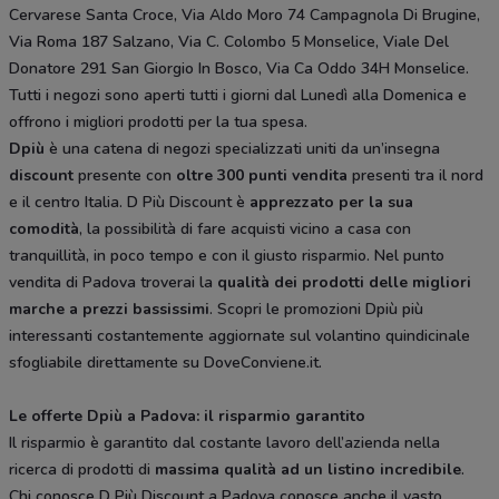
Cervarese Santa Croce, Via Aldo Moro 74 Campagnola Di Brugine,
Via Roma 187 Salzano, Via C. Colombo 5 Monselice, Viale Del
Donatore 291 San Giorgio In Bosco, Via Ca Oddo 34H Monselice.
Tutti i negozi sono aperti tutti i giorni dal Lunedì alla Domenica e
offrono i migliori prodotti per la tua spesa.
Dpiù
è una catena di negozi specializzati uniti da un’insegna
discount
presente con
oltre 300 punti vendita
presenti tra il nord
e il centro Italia. D Più Discount è
apprezzato per la sua
comodità
, la possibilità di fare acquisti vicino a casa con
tranquillità, in poco tempo e con il giusto risparmio. Nel punto
vendita di Padova troverai la
qualità dei prodotti delle migliori
marche a prezzi bassissimi
. Scopri le promozioni Dpiù più
interessanti costantemente aggiornate sul volantino quindicinale
sfogliabile direttamente su DoveConviene.it.
Le offerte Dpiù a Padova: il risparmio garantito
Il risparmio è garantito dal costante lavoro dell’azienda nella
ricerca di prodotti di
massima qualità ad un listino incredibile
.
Chi conosce D Più Discount a Padova conosce anche il vasto