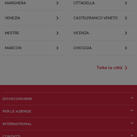
MARGHERA
CITTADELLA
VENEZIA
CASTELFRANCO VENETO
MESTRE
VICENZA
MARCON
CHIOGGIA
Tutte le città
DOVECONVIENE
Cos'è DoveConviene
PER LE AZIENDE
Chi siamo
Cosa facciamo
INTERNATIONAL
News e media
Richieste commerciali e marketing
Brazil
CONTATTI