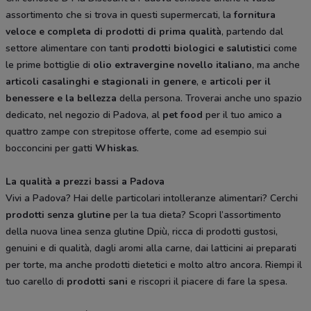
assortimento che si trova in questi supermercati, la
fornitura
veloce e completa di prodotti di prima qualità
, partendo dal
settore alimentare con tanti
prodotti biologici e salutistici
come
le prime bottiglie di
olio extravergine novello italiano
, ma anche
articoli casalinghi e stagionali in genere
, e
articoli per il
benessere e la bellezza
della persona. Troverai anche uno spazio
dedicato, nel negozio di Padova, al
pet food
per il tuo amico a
quattro zampe con strepitose offerte, come ad esempio sui
bocconcini per gatti
Whiskas
.
La qualità a prezzi bassi a Padova
Vivi a Padova? Hai delle particolari intolleranze alimentari? Cerchi
prodotti senza glutine
per la tua dieta? Scopri l’assortimento
della nuova linea senza glutine Dpiù, ricca di prodotti gustosi,
genuini e di qualità, dagli aromi alla carne, dai latticini ai preparati
per torte, ma anche prodotti dietetici e molto altro ancora. Riempi il
tuo carello di
prodotti sani
e riscopri il piacere di fare la spesa.