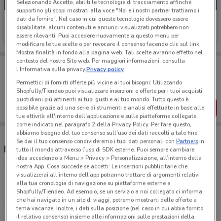
Selezionando Accetto, abiliti le tecnologie di tracciamento affinché
supportino gli scopi mostrati alla voce "Noi e i nostri partner trattiamo i
dati da fornire". Nel caso in cui queste tecnologie dovessero essere
Douglas
disabilitate, alcuni contenuti e annunci visualizzati potrebbero non
essere rilevanti. Puoi accedere nuovamente a questo menu per
Scade il 22/09
568 m
modificare le tue scelte o per revocare il consenso facendo clic sul link
Mostra finalità in fondo alla pagina web. Tali scelte avranno effetto nel
contesto del nostro Sito web. Per maggiori informazioni, consulta
Porta DoveConviene sempre con te!
l'Informativa sulla privacy.
Privacy policy
Puoi trovare le migliori offerte dei negozi vicino a te,
salvarle e creare la tua lista del risparmio, comodamente
Permettici di fornirti offerte più vicine ai tuoi bisogni: Utilizzando
dal tuo cellulare.
Shopfully/Tiendeo puoi visualizzare inserzioni e offerte per i tuoi acquisti
quotidiani più attinenti ai tuoi gusti e al tuo mondo. Tutto questo è
SCARICA L’APP
possibile grazie ad una serie di strumenti e analisi effettuate in base alle
tue attività all'interno dell'applicazione e sulle piattaforme collegate,
come indicato nel paragrafo 2 della Privacy Policy. Per fare questo,
abbiamo bisogno del tuo consenso sull'uso dei dati raccolti a tale fine.
Se dai il tuo consenso condivideremo i tuoi dati personali con
Partners
in
Negozi e orari Douglas
tutto il mondo attraverso l’uso di SDK esterne. Puoi sempre cambiare
idea accedendo a Menu > Privacy > Personalizzazione, all’interno della
nostra App. Cosa succede se accetti: Le inserzioni pubblicitarie che
visualizzerai all'interno dell’app potranno trattare di argomenti relativi
Via Santa Lucia, 13/15 Padova
alla tua cronologia di navigazione su piattaforme esterne a
568 m
APERTO
Shopfully/Tiendeo. Ad esempio, se un servizio a noi collegato ci informa
che hai navigato in un sito di viaggi, potremo mostrarti delle offerte a
tema vacanze. Inoltre, i dati sulla posizione (nel caso in cui abbia fornito
Via Venezia 61 Padova
il relativo consenso) insieme alle informazioni sulle prestazioni della