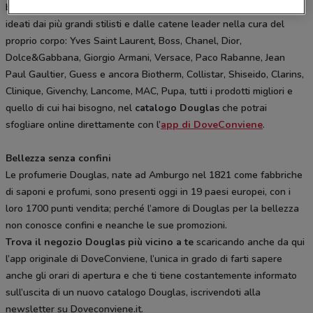
bellezza e di benessere. Da Douglas solo i profumi e i trattamenti
ideati dai più grandi stilisti e dalle catene leader nella cura del
proprio corpo: Yves Saint Laurent, Boss, Chanel, Dior,
Dolce&Gabbana, Giorgio Armani, Versace, Paco Rabanne, Jean
Paul Gaultier, Guess e ancora Biotherm, Collistar, Shiseido, Clarins,
Clinique, Givenchy, Lancome, MAC, Pupa, tutti i prodotti migliori e
quello di cui hai bisogno, nel
catalogo Douglas
che potrai
sfogliare online direttamente con l’
app di DoveConviene
.
Bellezza senza confini
Le profumerie Douglas, nate ad Amburgo nel 1821 come fabbriche
di saponi e profumi, sono presenti oggi in 19 paesi europei, con i
loro 1700 punti vendita; perché l’amore di Douglas per la bellezza
non conosce confini e neanche le sue promozioni.
Trova il negozio Douglas più vicino a te
scaricando anche da qui
l’app originale di DoveConviene, l’unica in grado di farti sapere
anche gli orari di apertura e che ti tiene costantemente informato
sull’uscita di un nuovo catalogo Douglas, iscrivendoti alla
newsletter su Doveconviene.it.