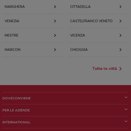
MARGHERA
CITTADELLA
VENEZIA
CASTELFRANCO VENETO
MESTRE
VICENZA
MARCON
CHIOGGIA
Tutte le città
DOVECONVIENE
Cos'è DoveConviene
PER LE AZIENDE
Chi siamo
Cosa facciamo
INTERNATIONAL
News e media
Richieste commerciali e marketing