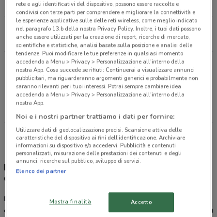
1.9 km
APERTO
rete e agli identificativi del dispositivo, possono essere raccolte e
condivisi con terze parti per comprendere e migliorare la connettività e
le esperienze applicative sulle delle reti wireless, come meglio indicato
Cc Ipercity - Via G. Verg Loc.4 Albignasego
nel paragrafo 13.b della nostra Privacy Policy. Inoltre, i tuoi dati possono
anche essere utilizzati per la creazione di report, ricerche di mercato,
3.8 km
APERTO
scientifiche e statistiche, analisi basate sulla posizione e analisi delle
tendenze. Puoi modificare le tue preferenze in qualsiasi momento
accedendo a Menu > Privacy > Personalizzazione all'interno della
Via Della Provvidenza Sarmeola Di Rubano
nostra App. Cosa succede se rifiuti: Continuerai a visualizzare annunci
5.7 km
APERTO
pubblicitari, ma riguarderanno argomenti generici e probabilmente non
saranno rilevanti per i tuoi interessi. Potrai sempre cambiare idea
accedendo a Menu > Privacy > Personalizzazione all'interno della
Via Pola, 20 Torri Di Quartesolo
nostra App.
25 km
APERTO
Noi e i nostri partner trattiamo i dati per fornire:
Utilizzare dati di geolocalizzazione precisi. Scansione attiva delle
Tutti i negozi Douglas
caratteristiche del dispositivo ai fini dell’identificazione. Archiviare
informazioni su dispositivo e/o accedervi. Pubblicità e contenuti
personalizzati, misurazione delle prestazioni dei contenuti e degli
annunci, ricerche sul pubblico, sviluppo di servizi.
Douglas - sconti e offerte, negozi e Douglas
Elenco dei partner
Card
Douglas
è una catena che si occupa della vendita di profumi,
Mostra finalità
Accetto
cosmetici, articoli di make up e accessori: tutto ciò che è sinonimo di