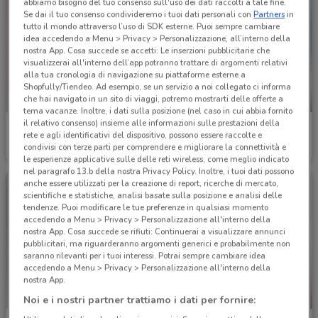
abbiamo bisogno del tuo consenso sull'uso dei dati raccolti a tale fine.
Se dai il tuo consenso condivideremo i tuoi dati personali con
Partners
in
tutto il mondo attraverso l’uso di SDK esterne. Puoi sempre cambiare
idea accedendo a Menu > Privacy > Personalizzazione, all’interno della
nostra App. Cosa succede se accetti: Le inserzioni pubblicitarie che
visualizzerai all'interno dell’app potranno trattare di argomenti relativi
alla tua cronologia di navigazione su piattaforme esterne a
Shopfully/Tiendeo. Ad esempio, se un servizio a noi collegato ci informa
che hai navigato in un sito di viaggi, potremo mostrarti delle offerte a
SCADE OGGI
tema vacanze. Inoltre, i dati sulla posizione (nel caso in cui abbia fornito
il relativo consenso) insieme alle informazioni sulle prestazioni della
Acqua & Sapone
Acqua & Sapone
rete e agli identificativi del dispositivo, possono essere raccolte e
condivisi con terze parti per comprendere e migliorare la connettività e
Scade il 16/08
1.6 km
Scade oggi
1.6 km
le esperienze applicative sulle delle reti wireless, come meglio indicato
nel paragrafo 13.b della nostra Privacy Policy. Inoltre, i tuoi dati possono
anche essere utilizzati per la creazione di report, ricerche di mercato,
scientifiche e statistiche, analisi basate sulla posizione e analisi delle
tendenze. Puoi modificare le tue preferenze in qualsiasi momento
accedendo a Menu > Privacy > Personalizzazione all'interno della
nostra App. Cosa succede se rifiuti: Continuerai a visualizzare annunci
pubblicitari, ma riguarderanno argomenti generici e probabilmente non
saranno rilevanti per i tuoi interessi. Potrai sempre cambiare idea
accedendo a Menu > Privacy > Personalizzazione all'interno della
nostra App.
-3 GIORNI
Noi e i nostri partner trattiamo i dati per fornire: