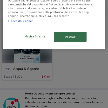
Utilizzare dati di geolocalizzazione precisi. Scansione attiva delle
Acqua & Sapone
Acqua & Sapone
caratteristiche del dispositivo ai fini dell’identificazione. Archiviare
informazioni su dispositivo e/o accedervi. Pubblicità e contenuti
Scade il 02/09
1.6 km
Scade martedì
1.6 km
personalizzati, misurazione delle prestazioni dei contenuti e degli
annunci, ricerche sul pubblico, sviluppo di servizi.
Elenco dei partner
Mostra finalità
Accetto
Acqua & Sapone
Scade il 31/01
1.6 km
Porta DoveConviene sempre con te!
Puoi trovare le migliori offerte dei negozi vicino a te,
salvarle e creare la tua lista del risparmio, comodamente
dal tuo cellulare.