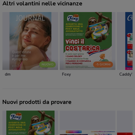
Altri volantini nelle vicinanze
NUOVO
-5 GIORNI
dm
Foxy
Caddy's
Nuovi prodotti da provare