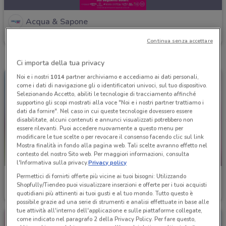
Acqua & Sapone
Scade il 30/09
1.6 km
Continua senza accettare
Ci importa della tua privacy
Noi e i nostri
1014
partner archiviamo e accediamo ai dati personali,
come i dati di navigazione gli o identificatori univoci, sul tuo dispositivo.
Selezionando Accetto, abiliti le tecnologie di tracciamento affinché
supportino gli scopi mostrati alla voce "Noi e i nostri partner trattiamo i
dati da fornire". Nel caso in cui queste tecnologie dovessero essere
disabilitate, alcuni contenuti e annunci visualizzati potrebbero non
essere rilevanti. Puoi accedere nuovamente a questo menu per
modificare le tue scelte o per revocare il consenso facendo clic sul link
Mostra finalità in fondo alla pagina web. Tali scelte avranno effetto nel
contesto del nostro Sito web. Per maggiori informazioni, consulta
-4 GIORNI
l'Informativa sulla privacy.
Privacy policy
Permettici di fornirti offerte più vicine ai tuoi bisogni: Utilizzando
Acqua & Sapone
Acqua & Sapone
Shopfully/Tiendeo puoi visualizzare inserzioni e offerte per i tuoi acquisti
quotidiani più attinenti ai tuoi gusti e al tuo mondo. Tutto questo è
Scade il 31/08
1.6 km
Scade mercoledì
1.6 km
possibile grazie ad una serie di strumenti e analisi effettuate in base alle
tue attività all'interno dell'applicazione e sulle piattaforme collegate,
come indicato nel paragrafo 2 della Privacy Policy. Per fare questo,