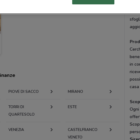
punti
offer
sfogl
aggio
Prod
Cerch
bene
in co
ricev
cinanze
possi
casa 
PIOVE DI SACCO
MIRANO
Scop
TORRI DI
ESTE
Ogni
QUARTESOLO
offer
Scopr
VENEZIA
CASTELFRANCO
perso
VENETO
Sire