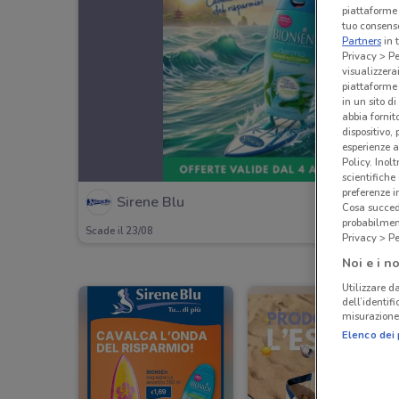
piattaforme 
tuo consenso
Partners
in 
Privacy > Pe
visualizzera
piattaforme 
in un sito d
abbia fornit
dispositivo,
esperienze a
Policy. Inolt
scientifiche
preferenze 
Sirene Blu
Cosa succede
probabilmen
Scade il 23/08
Privacy > Pe
Noi e i no
Utilizzare da
dell’identif
misurazione 
Elenco dei 