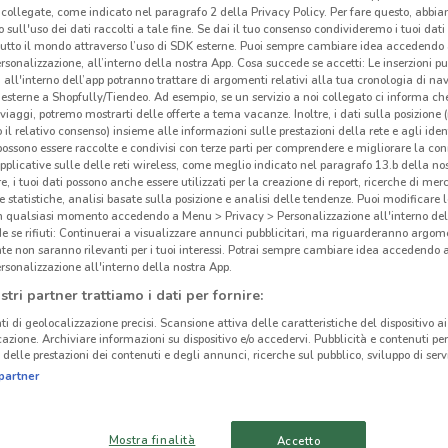
collegate, come indicato nel paragrafo 2 della Privacy Policy. Per fare questo, abbi
 sull'uso dei dati raccolti a tale fine. Se dai il tuo consenso condivideremo i tuoi dati
tutto il mondo attraverso l’uso di SDK esterne. Puoi sempre cambiare idea accedend
rsonalizzazione, all’interno della nostra App. Cosa succede se accetti: Le inserzioni pu
i all'interno dell’app potranno trattare di argomenti relativi alla tua cronologia di na
esterne a Shopfully/Tiendeo. Ad esempio, se un servizio a noi collegato ci informa ch
i viaggi, potremo mostrarti delle offerte a tema vacanze. Inoltre, i dati sulla posizione 
o il relativo consenso) insieme alle informazioni sulle prestazioni della rete e agli ident
 possono essere raccolte e condivisi con terze parti per comprendere e migliorare la conn
pplicative sulle delle reti wireless, come meglio indicato nel paragrafo 13.b della no
re, i tuoi dati possono anche essere utilizzati per la creazione di report, ricerche di mer
 e statistiche, analisi basate sulla posizione e analisi delle tendenze. Puoi modificare l
in qualsiasi momento accedendo a Menu > Privacy > Personalizzazione all'interno del
 se rifiuti: Continuerai a visualizzare annunci pubblicitari, ma riguarderanno argome
te non saranno rilevanti per i tuoi interessi. Potrai sempre cambiare idea accedendo
624 m
rsonalizzazione all'interno della nostra App.
stri partner trattiamo i dati per fornire:
Sir
ti di geolocalizzazione precisi. Scansione attiva delle caratteristiche del dispositivo ai 
icazione. Archiviare informazioni su dispositivo e/o accedervi. Pubblicità e contenuti per
delle prestazioni dei contenuti e degli annunci, ricerche sul pubblico, sviluppo di servi
Sire
partner
speci
della
Nord 
Mostra finalità
Accetto