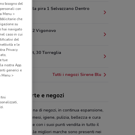
amo bisogno del
Via giorgio la pira 1 Selvazzano Dentro
 personali con
o a Menu >
8.1 km
bblicitarie che
vigazione su
e hai navigato
Via G. Alpi, 2 Vigonovo
(nel caso in cui
9.8 km
ificativi del
ettività e le
stra Privacy
Via Bachelet, 30 Torreglia
cato,
14.2 km
e tue
la nostra App.
nti generici e
Tutti i negozi Sirene Blu
 a Menu >
ene Blu, offerte e negozi
fini
sonalizzati,
zi.
ne Blu
è una catena di negozi, in continua espansione,
alizzati nella cosmesi, igiene, pulizia, bellezza e cura
 persona presente con i suoi punti vendita in tutto il
Est. I prodotti delle migliori marche sono presenti nei