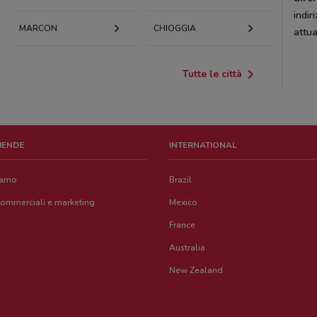
indir
MARCON
CHIOGGIA
attua
Tutte le città
ZIENDE
INTERNATIONAL
iamo
Brazil
commerciali e marketing
Mexico
France
Australia
New Zealand