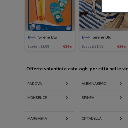
Sirene Blu
Sirene Blu
Scade il 23/08
624 m
Scade il 31/08
624 m
Offerte volantini e cataloghi per città nelle vi
PADOVA
ALBIGNASEGO
MONSELICE
SPINEA
MARGHERA
CITTADELLA