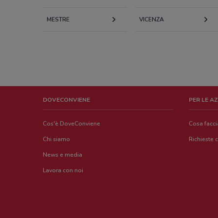
MESTRE
VICENZA
DOVECONVIENE
PER LE A
Cos'è DoveConviene
Cosa facc
Chi siamo
Richieste 
News e media
Lavora con noi