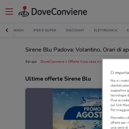
IN EVIDENZA
IPER E SUPER
DISCOUNT
ELETTRONICA
E
Sirene Blu Padova: Volantino, Orari di ape
Sei qui:
DoveConviene
Offerte Cura casa e corpo a Padova
Ci importa
Ultime offerte Sirene Blu
Noi e i nostr
identificato
supportino g
tecnologie d
Puoi accede
sul link Mos
Per maggiori
Permettici d
offerte per 
una serie di