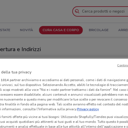
STATE
NOVITÀ
CURA CASA E CORPO
BRICOLAGE
ARRE
rtura e Indirizzi
Negozi Sirene Blu a Padova
Contin
 della tua privacy
Neg
i
1014
partner archiviamo e accediamo ai dati personali, come i dati di navigazione g
ri univoci, sul tuo dispositivo. Selezionando Accetto, abiliti le tecnologie di tracciame
li scopi mostrati alla voce "Noi e i nostri partner trattiamo i dati da fornire". Nel caso 
ovessero essere disabilitate, alcuni contenuti e annunci visualizzati potrebbero non ess
re nuovamente a questo menu per modificare le tue scelte o per revocare il consenso
tra finalità in fondo alla pagina web. Tali scelte avranno effetto nel contesto del nost
 informazioni, consulta l'Informativa sulla privacy.
Privacy policy
i fornirti offerte più vicine ai tuoi bisogni: Utilizzando Shopfully/Tiendeo puoi visualizz
i tuoi acquisti quotidiani più attinenti ai tuoi gusti e al tuo mondo. Tutto questo è possi
 strumenti e analisi effettuate in base alle tue attività all'interno dell'applicazione e 