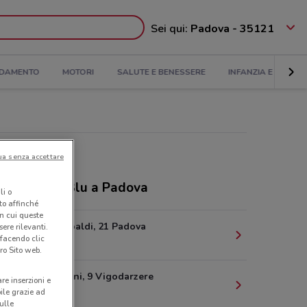
Sei qui:
Padova - 35121
DAMENTO
MOTORI
SALUTE E BENESSERE
INFANZIA E GIOCHI
ua senza accettare
ozi Sirene Blu a Padova
li o
nto affinché
in cui queste
Corso Garibaldi, 21 Padova
ere rilevanti.
 facendo clic
624 m
ro Sito web.
Via Ca' Pisani, 9 Vigodarzere
are inserzioni e
5.8 km
bile grazie ad
sulle