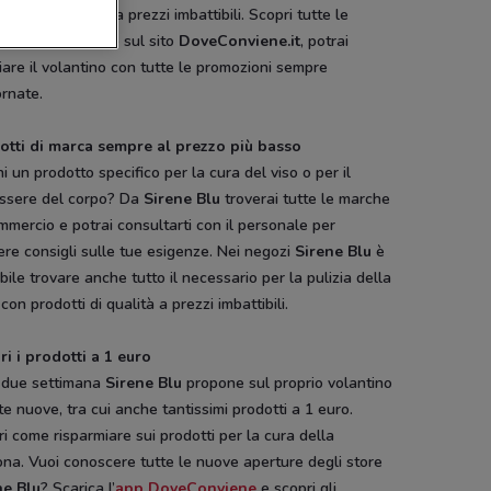
 vendita sempre a prezzi imbattibili. Scopri tutte le
te per il risparmio sul sito
DoveConviene.it
, potrai
iare il volantino con tutte le promozioni sempre
rnate.
otti di marca sempre al prezzo più basso
i un prodotto specifico per la cura del viso o per il
ssere del corpo? Da
Sirene Blu
troverai tutte le marche
mmercio e potrai consultarti con il personale per
ere consigli sulle tue esigenze. Nei negozi
Sirene Blu
è
bile trovare anche tutto il necessario per la pulizia della
con prodotti di qualità a prezzi imbattibili.
ri i prodotti a 1 euro
 due settimana
Sirene Blu
propone sul proprio volantino
te nuove, tra cui anche tantissimi prodotti a 1 euro.
i come risparmiare sui prodotti per la cura della
na. Vuoi conoscere tutte le nuove aperture degli store
ne Blu
? Scarica l’
app DoveConviene
e scopri gli