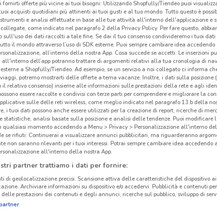
i fornirti offerte più vicine ai tuoi bisogni: Utilizzando Shopfully/Tiendeo puoi visualizz
i tuoi acquisti quotidiani più attinenti ai tuoi gusti e al tuo mondo. Tutto questo è possi
 strumenti e analisi effettuate in base alle tue attività all'interno dell'applicazione e 
collegate, come indicato nel paragrafo 2 della Privacy Policy. Per fare questo, abbi
 sull'uso dei dati raccolti a tale fine. Se dai il tuo consenso condivideremo i tuoi dati
tutto il mondo attraverso l’uso di SDK esterne. Puoi sempre cambiare idea accedend
rsonalizzazione, all’interno della nostra App. Cosa succede se accetti: Le inserzioni pu
i all'interno dell’app potranno trattare di argomenti relativi alla tua cronologia di na
esterne a Shopfully/Tiendeo. Ad esempio, se un servizio a noi collegato ci informa ch
i viaggi, potremo mostrarti delle offerte a tema vacanze. Inoltre, i dati sulla posizione 
o il relativo consenso) insieme alle informazioni sulle prestazioni della rete e agli ident
 possono essere raccolte e condivisi con terze parti per comprendere e migliorare la conn
pplicative sulle delle reti wireless, come meglio indicato nel paragrafo 13.b della no
re, i tuoi dati possono anche essere utilizzati per la creazione di report, ricerche di mer
 e statistiche, analisi basate sulla posizione e analisi delle tendenze. Puoi modificare l
in qualsiasi momento accedendo a Menu > Privacy > Personalizzazione all'interno del
 se rifiuti: Continuerai a visualizzare annunci pubblicitari, ma riguarderanno argome
te non saranno rilevanti per i tuoi interessi. Potrai sempre cambiare idea accedendo
rsonalizzazione all'interno della nostra App.
Off
stri partner trattiamo i dati per fornire:
ti di geolocalizzazione precisi. Scansione attiva delle caratteristiche del dispositivo ai 
icazione. Archiviare informazioni su dispositivo e/o accedervi. Pubblicità e contenuti per
Kiko
delle prestazioni dei contenuti e degli annunci, ricerche sul pubblico, sviluppo di servi
tratt
partner
Dovec