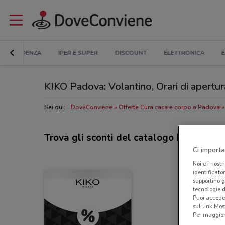
IN EVIDENZA
IPER E SUPER
DISCOUNT
ELETTRONICA
E
KIKO Padova: Volantino, Orari di apertura
Sei qui:
DoveConviene
Offerte Cura casa e corpo a Padova
Trova gli sconti del catalogo Kiko
Ci importa
Noi e i nostr
identificato
supportino g
tecnologie d
Puoi accede
sul link Mos
Per maggiori