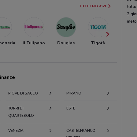
TUTTI I NEGOZI
tutto
2 gio
meto
poneria
Il Tulipano
Douglas
Tigotà
DB deters
cinanze
PIOVE DI SACCO
MIRANO
TORRI DI
ESTE
QUARTESOLO
VENEZIA
CASTELFRANCO