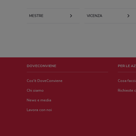
MESTRE
VICENZA
DOVECONVIENE
PER LE A
Cos'è DoveConviene
Cosa facc
Chi siamo
Richieste 
News e media
Lavora con noi