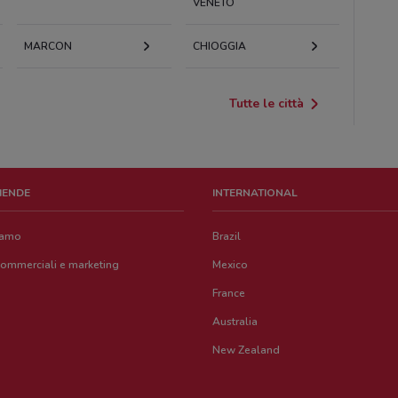
VENETO
MARCON
CHIOGGIA
Tutte le città
ZIENDE
INTERNATIONAL
iamo
Brazil
commerciali e marketing
Mexico
France
Australia
New Zealand