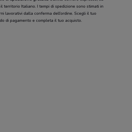
 il territorio Italiano. I tempi di spedizione sono stimati in
rni lavorativi dalla conferma dell’ordine. Scegli il tuo
do di pagamento e completa il tuo acquisto.
ivi
Sirene Blu
Ethos
Crystal Nails
Sephora