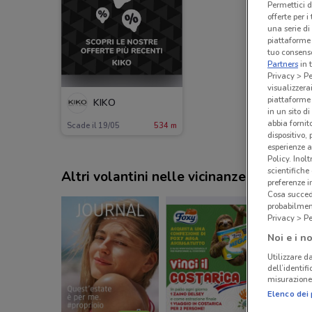
Permettici d
offerte per 
una serie di
piattaforme 
tuo consenso
Partners
in 
Privacy > Pe
visualizzera
piattaforme 
KIKO
in un sito d
abbia fornit
Scade il 19/05
534 m
dispositivo,
esperienze a
Policy. Inolt
scientifiche
Altri volantini nelle vicinanze
preferenze 
Cosa succede
probabilmen
Privacy > Pe
Noi e i no
Utilizzare da
dell’identif
misurazione 
Elenco dei 