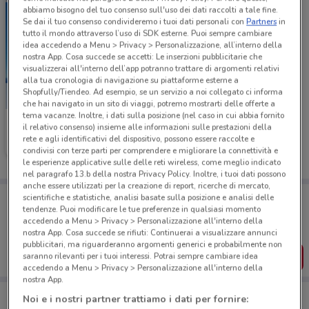
abbiamo bisogno del tuo consenso sull'uso dei dati raccolti a tale fine.
Se dai il tuo consenso condivideremo i tuoi dati personali con
Partners
in
tutto il mondo attraverso l’uso di SDK esterne. Puoi sempre cambiare
idea accedendo a Menu > Privacy > Personalizzazione, all’interno della
nostra App. Cosa succede se accetti: Le inserzioni pubblicitarie che
visualizzerai all'interno dell’app potranno trattare di argomenti relativi
alla tua cronologia di navigazione su piattaforme esterne a
Shopfully/Tiendeo. Ad esempio, se un servizio a noi collegato ci informa
che hai navigato in un sito di viaggi, potremo mostrarti delle offerte a
tema vacanze. Inoltre, i dati sulla posizione (nel caso in cui abbia fornito
Ethos
il relativo consenso) insieme alle informazioni sulle prestazioni della
rete e agli identificativi del dispositivo, possono essere raccolte e
Scade il 31/08
635 m
condivisi con terze parti per comprendere e migliorare la connettività e
le esperienze applicative sulle delle reti wireless, come meglio indicato
nel paragrafo 13.b della nostra Privacy Policy. Inoltre, i tuoi dati possono
anche essere utilizzati per la creazione di report, ricerche di mercato,
Porta DoveConviene sempre con te!
scientifiche e statistiche, analisi basate sulla posizione e analisi delle
Puoi trovare le migliori offerte dei negozi vicino a te,
tendenze. Puoi modificare le tue preferenze in qualsiasi momento
salvarle e creare la tua lista del risparmio, comodamente
accedendo a Menu > Privacy > Personalizzazione all'interno della
dal tuo cellulare.
nostra App. Cosa succede se rifiuti: Continuerai a visualizzare annunci
pubblicitari, ma riguarderanno argomenti generici e probabilmente non
SCARICA L’APP
saranno rilevanti per i tuoi interessi. Potrai sempre cambiare idea
accedendo a Menu > Privacy > Personalizzazione all'interno della
nostra App.
Noi e i nostri partner trattiamo i dati per fornire: