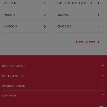
VENEZIA
CASTELFRANCO VENETO
MESTRE
VICENZA
MARCON
CHIOGGIA
Tutte le città
DOVECONVIENE
Cos'è DoveConviene
PER LE AZIENDE
Chi siamo
Cosa facciamo
INTERNATIONAL
News e media
Richieste commerciali e marketing
Brazil
CONTATTI
Lavora con noi
Mexico
Segnalazione punto vendita