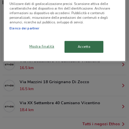
Negozi Ethos a Padova
Utilizzare dati di geolocalizzazione precisi. Scansione attiva delle
caratteristiche del dispositivo ai fini dell’identificazione. Archiviare
informazioni su dispositivo e/o accedervi. Pubblicità e contenuti
personalizzati, misurazione delle prestazioni dei contenuti e degli
Via san fermo Padova
annunci, ricerche sul pubblico, sviluppo di servizi.
634 m
Elenco dei partner
Corso Milano, 10/12/14 Padova
884 m
CHIUSO
Mostra finalità
Accetto
Via XX Settembre 44 Camisano Vicentino
16.5 km
Via Mazzini 18 Grisignano Di Zocco
16.5 km
Via XX Settembre 40 Camisano Vicentino
18.4 km
Tutti i negozi Ethos