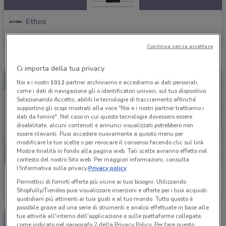
Ethos
Scade il 30/10
635 m
Continua senza accettare
Ci importa della tua privacy
Noi e i nostri
1012
partner archiviamo e accediamo ai dati personali,
come i dati di navigazione gli o identificatori univoci, sul tuo dispositivo.
Selezionando Accetto, abiliti le tecnologie di tracciamento affinché
supportino gli scopi mostrati alla voce "Noi e i nostri partner trattiamo i
dati da fornire". Nel caso in cui queste tecnologie dovessero essere
disabilitate, alcuni contenuti e annunci visualizzati potrebbero non
essere rilevanti. Puoi accedere nuovamente a questo menu per
modificare le tue scelte o per revocare il consenso facendo clic sul link
Mostra finalità in fondo alla pagina web. Tali scelte avranno effetto nel
contesto del nostro Sito web. Per maggiori informazioni, consulta
l'Informativa sulla privacy.
Privacy policy
Ethos
Ethos
Permettici di fornirti offerte più vicine ai tuoi bisogni: Utilizzando
Shopfully/Tiendeo puoi visualizzare inserzioni e offerte per i tuoi acquisti
Scade il 30/10
635 m
Scade il 16/08
635 m
quotidiani più attinenti ai tuoi gusti e al tuo mondo. Tutto questo è
possibile grazie ad una serie di strumenti e analisi effettuate in base alle
tue attività all'interno dell'applicazione e sulle piattaforme collegate,
come indicato nel paragrafo 2 della Privacy Policy. Per fare questo,