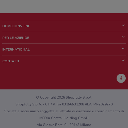
DOVECONVIENE
Cos'è DoveConviene
PER LE AZIENDE
Chi siamo
Cosa facciamo
INTERNATIONAL
News e media
Richieste commerciali e marketing
Brazil
CONTATTI
Lavora con noi
Mexico
Segnalazione punto vendita
France
Segnalazione Volantino
Australia
Hai un malfunzionamento sul web o sull'app?
New Zealand
© Copyright 2026 Shopfully S.p.A.
Shopfully S.p.A. - C.F / P. Iva 03156531208 REA: MI-2029270
Società a socio unico soggetta all’attività di direzione e coordinamento di
MEDIA Central Holding GmbH
Via Giosuè Borsi 9 - 20143 Milano