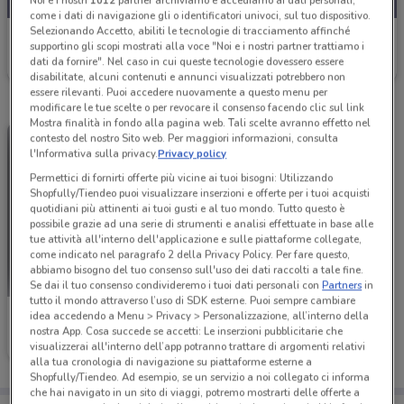
Noi e i nostri
1012
partner archiviamo e accediamo ai dati personali,
come i dati di navigazione gli o identificatori univoci, sul tuo dispositivo.
Selezionando Accetto, abiliti le tecnologie di tracciamento affinché
Toys Center
supportino gli scopi mostrati alla voce "Noi e i nostri partner trattiamo i
dati da fornire". Nel caso in cui queste tecnologie dovessero essere
Scade il 26/08
8.6 km
disabilitate, alcuni contenuti e annunci visualizzati potrebbero non
essere rilevanti. Puoi accedere nuovamente a questo menu per
modificare le tue scelte o per revocare il consenso facendo clic sul link
Mostra finalità in fondo alla pagina web. Tali scelte avranno effetto nel
contesto del nostro Sito web. Per maggiori informazioni, consulta
l'Informativa sulla privacy.
Privacy policy
Permettici di fornirti offerte più vicine ai tuoi bisogni: Utilizzando
Shopfully/Tiendeo puoi visualizzare inserzioni e offerte per i tuoi acquisti
quotidiani più attinenti ai tuoi gusti e al tuo mondo. Tutto questo è
possibile grazie ad una serie di strumenti e analisi effettuate in base alle
tue attività all'interno dell'applicazione e sulle piattaforme collegate,
come indicato nel paragrafo 2 della Privacy Policy. Per fare questo,
abbiamo bisogno del tuo consenso sull'uso dei dati raccolti a tale fine.
Se dai il tuo consenso condivideremo i tuoi dati personali con
Partners
in
tutto il mondo attraverso l’uso di SDK esterne. Puoi sempre cambiare
Toys Center
idea accedendo a Menu > Privacy > Personalizzazione, all’interno della
nostra App. Cosa succede se accetti: Le inserzioni pubblicitarie che
visualizzerai all'interno dell’app potranno trattare di argomenti relativi
Scade il 31/12
8.6 km
alla tua cronologia di navigazione su piattaforme esterne a
Shopfully/Tiendeo. Ad esempio, se un servizio a noi collegato ci informa
che hai navigato in un sito di viaggi, potremo mostrarti delle offerte a