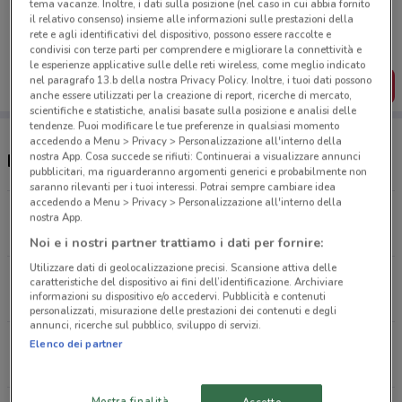
tema vacanze. Inoltre, i dati sulla posizione (nel caso in cui abbia fornito
Porta DoveConviene sempre con te!
il relativo consenso) insieme alle informazioni sulle prestazioni della
Puoi trovare le migliori offerte dei negozi vicino a te,
rete e agli identificativi del dispositivo, possono essere raccolte e
salvarle e creare la tua lista del risparmio, comodamente
condivisi con terze parti per comprendere e migliorare la connettività e
dal tuo cellulare.
le esperienze applicative sulle delle reti wireless, come meglio indicato
nel paragrafo 13.b della nostra Privacy Policy. Inoltre, i tuoi dati possono
SCARICA L’APP
anche essere utilizzati per la creazione di report, ricerche di mercato,
scientifiche e statistiche, analisi basate sulla posizione e analisi delle
tendenze. Puoi modificare le tue preferenze in qualsiasi momento
accedendo a Menu > Privacy > Personalizzazione all'interno della
nostra App. Cosa succede se rifiuti: Continuerai a visualizzare annunci
Negozi Toys Center a Ostia
pubblicitari, ma riguarderanno argomenti generici e probabilmente non
saranno rilevanti per i tuoi interessi. Potrai sempre cambiare idea
accedendo a Menu > Privacy > Personalizzazione all'interno della
Via Geminiano Montanari Fiumicino
nostra App.
8.6 km
CHIUSO
Noi e i nostri partner trattiamo i dati per fornire:
Utilizzare dati di geolocalizzazione precisi. Scansione attiva delle
Via Pontina, Km 27,500 Area Produttiva
caratteristiche del dispositivo ai fini dell’identificazione. Archiviare
informazioni su dispositivo e/o accedervi. Pubblicità e contenuti
17.4 km
personalizzati, misurazione delle prestazioni dei contenuti e degli
annunci, ricerche sul pubblico, sviluppo di servizi.
Via Aurelia, 1334 Roma
Elenco dei partner
17.8 km
CHIUSO
Mostra finalità
Accetto