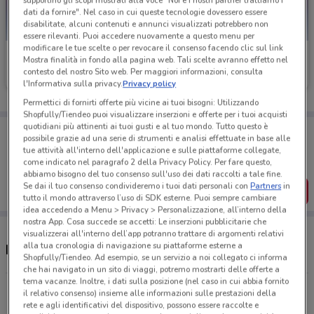
supportino gli scopi mostrati alla voce "Noi e i nostri partner trattiamo i
dati da fornire". Nel caso in cui queste tecnologie dovessero essere
disabilitate, alcuni contenuti e annunci visualizzati potrebbero non
essere rilevanti. Puoi accedere nuovamente a questo menu per
modificare le tue scelte o per revocare il consenso facendo clic sul link
Caddy's
Caddy's
Mostra finalità in fondo alla pagina web. Tali scelte avranno effetto nel
contesto del nostro Sito web. Per maggiori informazioni, consulta
Scade il 31/08
23 km
Scade il 18/08
24.1 km
l'Informativa sulla privacy.
Privacy policy
Permettici di fornirti offerte più vicine ai tuoi bisogni: Utilizzando
Shopfully/Tiendeo puoi visualizzare inserzioni e offerte per i tuoi acquisti
quotidiani più attinenti ai tuoi gusti e al tuo mondo. Tutto questo è
Porta DoveConviene sempre con te!
possibile grazie ad una serie di strumenti e analisi effettuate in base alle
Puoi trovare le migliori offerte dei negozi vicino a te,
tue attività all'interno dell'applicazione e sulle piattaforme collegate,
salvarle e creare la tua lista del risparmio, comodamente
come indicato nel paragrafo 2 della Privacy Policy. Per fare questo,
dal tuo cellulare.
abbiamo bisogno del tuo consenso sull'uso dei dati raccolti a tale fine.
Se dai il tuo consenso condivideremo i tuoi dati personali con
Partners
in
SCARICA L’APP
tutto il mondo attraverso l’uso di SDK esterne. Puoi sempre cambiare
idea accedendo a Menu > Privacy > Personalizzazione, all’interno della
nostra App. Cosa succede se accetti: Le inserzioni pubblicitarie che
visualizzerai all'interno dell’app potranno trattare di argomenti relativi
alla tua cronologia di navigazione su piattaforme esterne a
Negozi Caddy's a Ostia
Shopfully/Tiendeo. Ad esempio, se un servizio a noi collegato ci informa
che hai navigato in un sito di viaggi, potremo mostrarti delle offerte a
tema vacanze. Inoltre, i dati sulla posizione (nel caso in cui abbia fornito
Piazza Testaccio 32 Roma
il relativo consenso) insieme alle informazioni sulle prestazioni della
rete e agli identificativi del dispositivo, possono essere raccolte e
23 km
APERTO