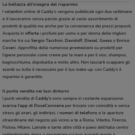
La bellezza all’insegna del risparmio
I
volantini
online di Caddy’s vengono pubblicati ogni due settimane
e ti lasceranno senza parole grazie al vasto assortimento di
prodotti di qualità ma anche per la convenienza dei prezzi proposti.
Acquista in
offerta
i profumi per uomo e per donna delle migliori
marche tra cui
Sergio
Tacchini
,
Davidoff
,
Diesel
,
Guess
o
Enrico
Coveri
. Approfitta delle numerose
promozioni
su prodotti per
l’igiene personale come creme per le mani e per il viso, shampoo,
bagnoschiuma, dopobarba e molto altro. Non lasciarti scappare gli
sconti
su tutto il necessario per il tuo make-up: con Caddy’s il
risparmio è garantito.
Il punto vendita nei tuoi dintorni
I punti vendita di
Caddy’s
sono sempre in costante espansione:
scarica l’app di DoveConviene
per trovare con comodità e senza
stress gli
orari
, gli
indirizzi
, i
numeri di telefono
e le aperture
straordinarie del negozio più vicino a te a Roma, Viterbo, Firenze,
Pistoia, Milano, Lainate e tante altre città e paesi dell’italia centro
settentrionale. Inizia a risparmiare sui tuoi acquisti grazie a