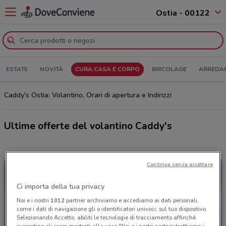
Ostia - 00122
ESTATE
NOVITÀ
CURA CASA E CORPO
BRICOLAGE
ARREDA
Caddy's Ostia: Volantino, Orari di apertura e Indirizzi
Ultime offerte del volantino Caddy's
Continua senza accettare
Ci importa della tua privacy
Noi e i nostri
1012
partner archiviamo e accediamo ai dati personali,
come i dati di navigazione gli o identificatori univoci, sul tuo dispositivo.
Selezionando Accetto, abiliti le tecnologie di tracciamento affinché