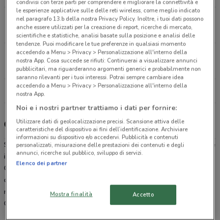
condivisi con terze parti per comprendere e migliorare la connettività e
le esperienze applicative sulle delle reti wireless, come meglio indicato
Via Pietro Maffi 80/C Roma
nel paragrafo 13.b della nostra Privacy Policy. Inoltre, i tuoi dati possono
anche essere utilizzati per la creazione di report, ricerche di mercato,
24.1 km
scientifiche e statistiche, analisi basate sulla posizione e analisi delle
tendenze. Puoi modificare le tue preferenze in qualsiasi momento
accedendo a Menu > Privacy > Personalizzazione all'interno della
Via dei Serpenti 155 Roma
nostra App. Cosa succede se rifiuti: Continuerai a visualizzare annunci
25 km
APERTO
pubblicitari, ma riguarderanno argomenti generici e probabilmente non
saranno rilevanti per i tuoi interessi. Potrai sempre cambiare idea
accedendo a Menu > Privacy > Personalizzazione all'interno della
Tutti i negozi Caddy's
nostra App.
Noi e i nostri partner trattiamo i dati per fornire:
Utilizzare dati di geolocalizzazione precisi. Scansione attiva delle
Caddy's, offerte e negozi
caratteristiche del dispositivo ai fini dell’identificazione. Archiviare
informazioni su dispositivo e/o accedervi. Pubblicità e contenuti
Se stai cercando un’idea per un regalo o
dove conviene comprare
personalizzati, misurazione delle prestazioni dei contenuti e degli
annunci, ricerche sul pubblico, sviluppo di servizi.
il tuo nuovo profumo Caddy’s è la risposta alla tua domanda.
Elenco dei partner
Catena di negozi specializzata nella vendita di prodotti per l’igiene
della persona e la cura della casa, da Caddy’s troverai sempre i
migliori prodotti ai
migliori prezzi
. Sfoglia il
volantino
online di
Mostra finalità
Accetto
Caddy’s direttamente dal sito di
DoveConviene
.