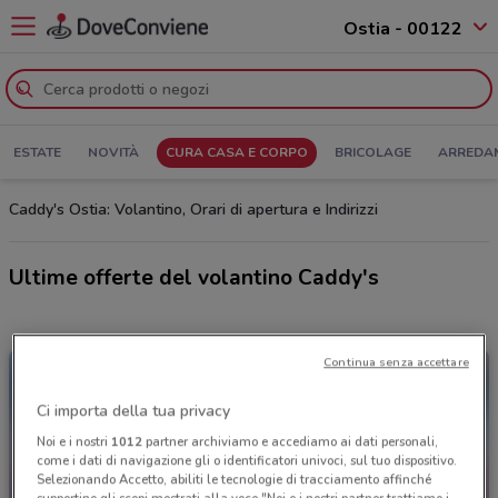
Ostia - 00122
ESTATE
NOVITÀ
CURA CASA E CORPO
BRICOLAGE
ARREDA
Caddy's Ostia: Volantino, Orari di apertura e Indirizzi
Ultime offerte del volantino Caddy's
Continua senza accettare
Ci importa della tua privacy
Noi e i nostri
1012
partner archiviamo e accediamo ai dati personali,
come i dati di navigazione gli o identificatori univoci, sul tuo dispositivo.
Selezionando Accetto, abiliti le tecnologie di tracciamento affinché