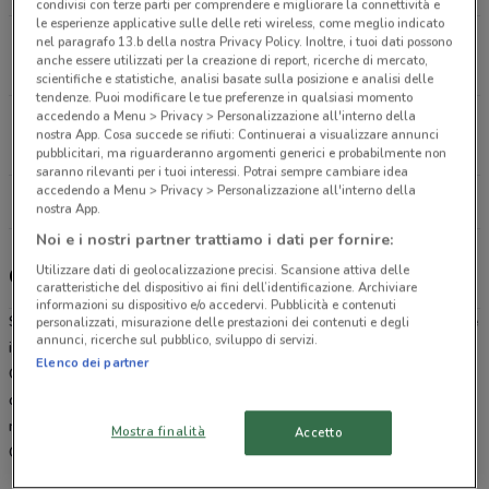
condivisi con terze parti per comprendere e migliorare la connettività e
le esperienze applicative sulle delle reti wireless, come meglio indicato
Via Pietro Maffi 80/C Roma
nel paragrafo 13.b della nostra Privacy Policy. Inoltre, i tuoi dati possono
anche essere utilizzati per la creazione di report, ricerche di mercato,
24.1 km
scientifiche e statistiche, analisi basate sulla posizione e analisi delle
tendenze. Puoi modificare le tue preferenze in qualsiasi momento
accedendo a Menu > Privacy > Personalizzazione all'interno della
Via dei Serpenti 155 Roma
nostra App. Cosa succede se rifiuti: Continuerai a visualizzare annunci
25 km
CHIUSO
pubblicitari, ma riguarderanno argomenti generici e probabilmente non
saranno rilevanti per i tuoi interessi. Potrai sempre cambiare idea
accedendo a Menu > Privacy > Personalizzazione all'interno della
Tutti i negozi Caddy's
nostra App.
Noi e i nostri partner trattiamo i dati per fornire:
Utilizzare dati di geolocalizzazione precisi. Scansione attiva delle
Caddy's, offerte e negozi
caratteristiche del dispositivo ai fini dell’identificazione. Archiviare
informazioni su dispositivo e/o accedervi. Pubblicità e contenuti
Se stai cercando un’idea per un regalo o
dove conviene comprare
personalizzati, misurazione delle prestazioni dei contenuti e degli
annunci, ricerche sul pubblico, sviluppo di servizi.
il tuo nuovo profumo Caddy’s è la risposta alla tua domanda.
Elenco dei partner
Catena di negozi specializzata nella vendita di prodotti per l’igiene
della persona e la cura della casa, da Caddy’s troverai sempre i
migliori prodotti ai
migliori prezzi
. Sfoglia il
volantino
online di
Mostra finalità
Accetto
Caddy’s direttamente dal sito di
DoveConviene
.