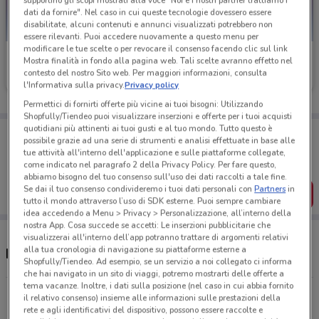
supportino gli scopi mostrati alla voce "Noi e i nostri partner trattiamo i
dati da fornire". Nel caso in cui queste tecnologie dovessero essere
disabilitate, alcuni contenuti e annunci visualizzati potrebbero non
essere rilevanti. Puoi accedere nuovamente a questo menu per
modificare le tue scelte o per revocare il consenso facendo clic sul link
Caddy's
Caddy's
Mostra finalità in fondo alla pagina web. Tali scelte avranno effetto nel
contesto del nostro Sito web. Per maggiori informazioni, consulta
Scade il 31/08
23 km
Scade il 18/08
24.1 km
l'Informativa sulla privacy.
Privacy policy
Permettici di fornirti offerte più vicine ai tuoi bisogni: Utilizzando
Shopfully/Tiendeo puoi visualizzare inserzioni e offerte per i tuoi acquisti
quotidiani più attinenti ai tuoi gusti e al tuo mondo. Tutto questo è
Porta DoveConviene sempre con te!
possibile grazie ad una serie di strumenti e analisi effettuate in base alle
Puoi trovare le migliori offerte dei negozi vicino a te,
tue attività all'interno dell'applicazione e sulle piattaforme collegate,
salvarle e creare la tua lista del risparmio, comodamente
come indicato nel paragrafo 2 della Privacy Policy. Per fare questo,
dal tuo cellulare.
abbiamo bisogno del tuo consenso sull'uso dei dati raccolti a tale fine.
Se dai il tuo consenso condivideremo i tuoi dati personali con
Partners
in
SCARICA L’APP
tutto il mondo attraverso l’uso di SDK esterne. Puoi sempre cambiare
idea accedendo a Menu > Privacy > Personalizzazione, all’interno della
nostra App. Cosa succede se accetti: Le inserzioni pubblicitarie che
visualizzerai all'interno dell’app potranno trattare di argomenti relativi
alla tua cronologia di navigazione su piattaforme esterne a
Negozi Caddy's a Ostia
Shopfully/Tiendeo. Ad esempio, se un servizio a noi collegato ci informa
che hai navigato in un sito di viaggi, potremo mostrarti delle offerte a
tema vacanze. Inoltre, i dati sulla posizione (nel caso in cui abbia fornito
Piazza Testaccio 32 Roma
il relativo consenso) insieme alle informazioni sulle prestazioni della
rete e agli identificativi del dispositivo, possono essere raccolte e
23 km
CHIUSO