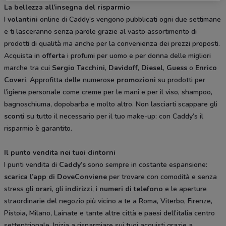
La bellezza all’insegna del risparmio
I
volantini
online di Caddy’s vengono pubblicati ogni due settimane
e ti lasceranno senza parole grazie al vasto assortimento di
prodotti di qualità ma anche per la convenienza dei prezzi proposti.
Acquista in
offerta
i profumi per uomo e per donna delle migliori
marche tra cui
Sergio
Tacchini
,
Davidoff
,
Diesel
,
Guess
o
Enrico
Coveri
. Approfitta delle numerose
promozioni
su prodotti per
l’igiene personale come creme per le mani e per il viso, shampoo,
bagnoschiuma, dopobarba e molto altro. Non lasciarti scappare gli
sconti
su tutto il necessario per il tuo make-up: con Caddy’s il
risparmio è garantito.
Il punto vendita nei tuoi dintorni
I punti vendita di
Caddy’s
sono sempre in costante espansione:
scarica l’app di DoveConviene
per trovare con comodità e senza
stress gli
orari
, gli
indirizzi
, i
numeri di telefono
e le aperture
straordinarie del negozio più vicino a te a Roma, Viterbo, Firenze,
Pistoia, Milano, Lainate e tante altre città e paesi dell’italia centro
settentrionale. Inizia a risparmiare sui tuoi acquisti grazie a