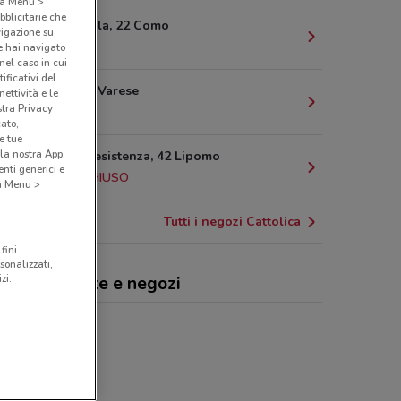
o a Menu >
bblicitarie che
Via Coloniola, 22 Como
vigazione su
9.7 km
e hai navigato
(nel caso in cui
ificativi del
Via Piave, 1 Varese
ettività e le
stra Privacy
11.2 km
cato,
e tue
la nostra App.
Via Della Resistenza, 42 Lipomo
nti generici e
12.1 km
CHIUSO
 a Menu >
Tutti i negozi Cattolica
fini
sonalizzati,
zi.
tolica, offerte e negozi