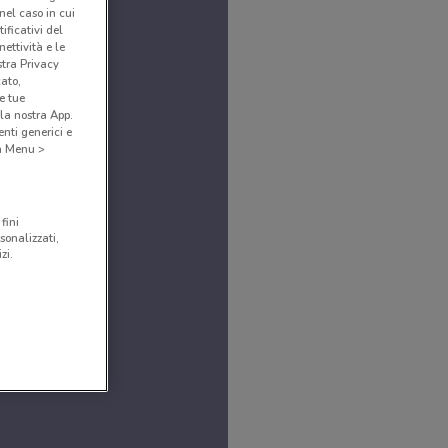
(nel caso in cui
ificativi del
ettività e le
stra Privacy
cato,
e tue
la nostra App.
nti generici e
 a Menu >
fini
sonalizzati,
zi.