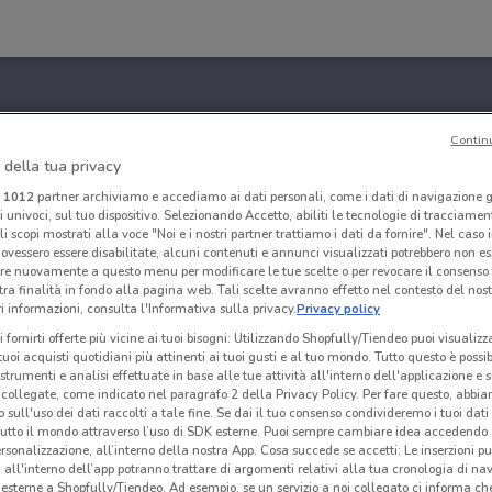
Contin
 della tua privacy
i
1012
partner archiviamo e accediamo ai dati personali, come i dati di navigazione g
ri univoci, sul tuo dispositivo. Selezionando Accetto, abiliti le tecnologie di tracciame
li scopi mostrati alla voce "Noi e i nostri partner trattiamo i dati da fornire". Nel caso 
ovessero essere disabilitate, alcuni contenuti e annunci visualizzati potrebbero non ess
re nuovamente a questo menu per modificare le tue scelte o per revocare il consenso
tra finalità in fondo alla pagina web. Tali scelte avranno effetto nel contesto del nost
 informazioni, consulta l'Informativa sulla privacy.
Privacy policy
i fornirti offerte più vicine ai tuoi bisogni: Utilizzando Shopfully/Tiendeo puoi visualizz
i tuoi acquisti quotidiani più attinenti ai tuoi gusti e al tuo mondo. Tutto questo è possi
 strumenti e analisi effettuate in base alle tue attività all'interno dell'applicazione e 
collegate, come indicato nel paragrafo 2 della Privacy Policy. Per fare questo, abbi
 sull'uso dei dati raccolti a tale fine. Se dai il tuo consenso condivideremo i tuoi dati
tutto il mondo attraverso l’uso di SDK esterne. Puoi sempre cambiare idea accedend
rsonalizzazione, all’interno della nostra App. Cosa succede se accetti: Le inserzioni pu
i all'interno dell’app potranno trattare di argomenti relativi alla tua cronologia di na
esterne a Shopfully/Tiendeo. Ad esempio, se un servizio a noi collegato ci informa ch