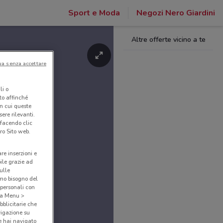
Sport e Moda
Negozi Nero Giardini
Altre offerte vicino a te
ua senza accettare
li o
nto affinché
in cui queste
ere rilevanti.
 facendo clic
ro Sito web.
are inserzioni e
bile grazie ad
sulle
amo bisogno del
 personali con
o a Menu >
bblicitarie che
vigazione su
e hai navigato