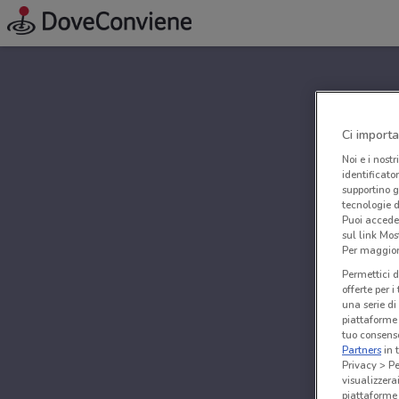
Ci importa
Noi e i nostr
identificato
supportino g
tecnologie d
Puoi accede
sul link Mos
Per maggiori
Permettici d
offerte per 
una serie di
piattaforme 
tuo consenso
Partners
in 
Privacy > Pe
visualizzera
piattaforme 