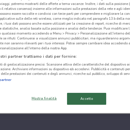
i viaggi, potremo mostrarti delle offerte a tema vacanze. Inoltre, i dati sulla posizione 
o il relativo consenso) insieme alle informazioni sulle prestazioni della rete e agli ident
 possono essere raccolte e condivisi con terze parti per comprendere e migliorare la conn
pplicative sulle delle reti wireless, come meglio indicato nel paragrafo 13.b della no
re, i tuoi dati possono anche essere utilizzati per la creazione di report, ricerche di mer
 e statistiche, analisi basate sulla posizione e analisi delle tendenze. Puoi modificare l
in qualsiasi momento accedendo a Menu > Privacy > Personalizzazione all'interno del
 se rifiuti: Continuerai a visualizzare annunci pubblicitari, ma riguarderanno argome
te non saranno rilevanti per i tuoi interessi. Potrai sempre cambiare idea accedendo
rsonalizzazione all'interno della nostra App.
stri partner trattiamo i dati per fornire:
ti di geolocalizzazione precisi. Scansione attiva delle caratteristiche del dispositivo ai 
icazione. Archiviare informazioni su dispositivo e/o accedervi. Pubblicità e contenuti per
delle prestazioni dei contenuti e degli annunci, ricerche sul pubblico, sviluppo di servi
partner
Mostra finalità
Accetto