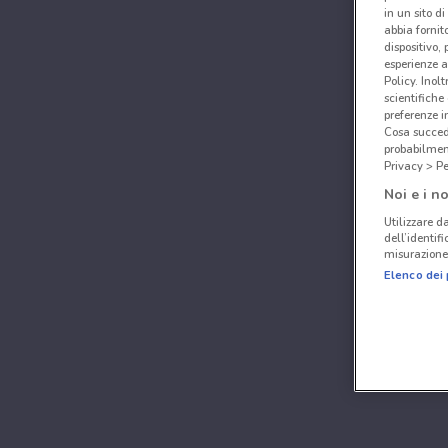
in un sito d
abbia fornit
dispositivo,
esperienze a
Policy. Inolt
scientifiche
preferenze 
Cosa succede
probabilmen
Privacy > Pe
Noi e i no
Utilizzare da
dell’identif
misurazione 
Elenco dei 