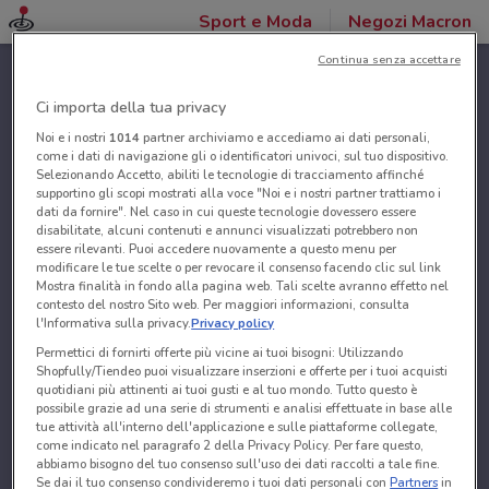
Sport e Moda
Negozi Macron
Continua senza accettare
Ci importa della tua privacy
Noi e i nostri
1014
partner archiviamo e accediamo ai dati personali,
come i dati di navigazione gli o identificatori univoci, sul tuo dispositivo.
Selezionando Accetto, abiliti le tecnologie di tracciamento affinché
supportino gli scopi mostrati alla voce "Noi e i nostri partner trattiamo i
dati da fornire". Nel caso in cui queste tecnologie dovessero essere
disabilitate, alcuni contenuti e annunci visualizzati potrebbero non
essere rilevanti. Puoi accedere nuovamente a questo menu per
modificare le tue scelte o per revocare il consenso facendo clic sul link
Mostra finalità in fondo alla pagina web. Tali scelte avranno effetto nel
contesto del nostro Sito web. Per maggiori informazioni, consulta
l'Informativa sulla privacy.
Privacy policy
Permettici di fornirti offerte più vicine ai tuoi bisogni: Utilizzando
Shopfully/Tiendeo puoi visualizzare inserzioni e offerte per i tuoi acquisti
quotidiani più attinenti ai tuoi gusti e al tuo mondo. Tutto questo è
possibile grazie ad una serie di strumenti e analisi effettuate in base alle
tue attività all'interno dell'applicazione e sulle piattaforme collegate,
come indicato nel paragrafo 2 della Privacy Policy. Per fare questo,
abbiamo bisogno del tuo consenso sull'uso dei dati raccolti a tale fine.
Se dai il tuo consenso condivideremo i tuoi dati personali con
Partners
in