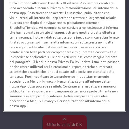
tutto il mondo attraverso l’uso di SDK esterne. Puoi sempre cambiare
idea accedendo a Menu > Privacy > Personalizzazione, all’interno della
nostra App. Cosa succede se accetti: Le inserzioni pubblicitarie che
visualizzerai all'interno dell’app potranno trattare di argomenti relativi
alla tua cronologia di navigazione su piattaforme esterne a
Shopfully/Tiendeo. Ad esempio, se un servizio a noi collegato ci informa
che hai navigato in un sito di viaggi, potremo mostrarti delle offerte a
tema vacanze. Inoltre, i dati sulla posizione (nel caso in cui abbia fornito
il relativo consenso) insieme alle informazioni sulle prestazioni della
rete e agli identificativi del dispositivo, possono essere raccolte e
condivisi con terze parti per comprendere e migliorare la connettività e
le esperienze applicative sulle delle reti wireless, come meglio indicato
nel paragrafo 13.b della nostra Privacy Policy. Inoltre, i tuoi dati possono
anche essere utilizzati per la creazione di report, ricerche di mercato,
scientifiche e statistiche, analisi basate sulla posizione e analisi delle
tendenze. Puoi modificare le tue preferenze in qualsiasi momento
accedendo a Menu > Privacy > Personalizzazione all'interno della
nostra App. Cosa succede se rifiuti: Continuerai a visualizzare annunci
pubblicitari, ma riguarderanno argomenti generici e probabilmente non
saranno rilevanti per i tuoi interessi. Potrai sempre cambiare idea
accedendo a Menu > Privacy > Personalizzazione all'interno della
nostra App.
Noi e i nostri partner trattiamo i dati per fornire:
Utilizzare dati di geolocalizzazione precisi. Scansione attiva delle
Offerte simili di KiK
caratteristiche del dispositivo ai fini dell’identificazione. Archiviare