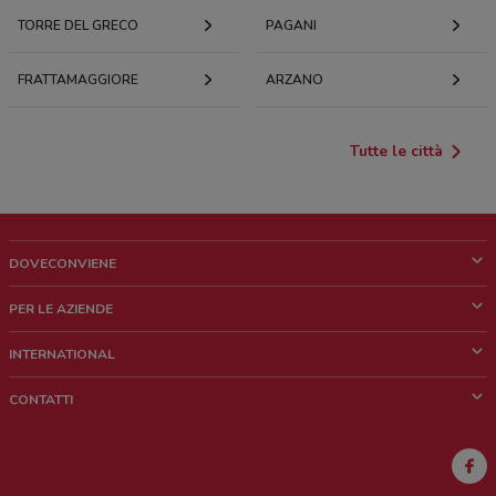
TORRE DEL GRECO
PAGANI
FRATTAMAGGIORE
ARZANO
Tutte le città
DOVECONVIENE
Cos'è DoveConviene
PER LE AZIENDE
Chi siamo
Cosa facciamo
INTERNATIONAL
News e media
Richieste commerciali e marketing
Brazil
CONTATTI
Lavora con noi
Mexico
Segnalazione punto vendita
France
Segnalazione Volantino