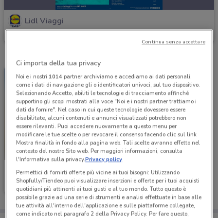
Lidl Viaggi
Scade il 06/09
Continua senza accettare
Ci importa della tua privacy
Noi e i nostri
1014
partner archiviamo e accediamo ai dati personali,
come i dati di navigazione gli o identificatori univoci, sul tuo dispositivo.
Selezionando Accetto, abiliti le tecnologie di tracciamento affinché
supportino gli scopi mostrati alla voce "Noi e i nostri partner trattiamo i
dati da fornire". Nel caso in cui queste tecnologie dovessero essere
disabilitate, alcuni contenuti e annunci visualizzati potrebbero non
essere rilevanti. Puoi accedere nuovamente a questo menu per
modificare le tue scelte o per revocare il consenso facendo clic sul link
Mostra finalità in fondo alla pagina web. Tali scelte avranno effetto nel
contesto del nostro Sito web. Per maggiori informazioni, consulta
l'Informativa sulla privacy.
Privacy policy
Lidl Viaggi
Permettici di fornirti offerte più vicine ai tuoi bisogni: Utilizzando
Shopfully/Tiendeo puoi visualizzare inserzioni e offerte per i tuoi acquisti
Scade il 31/12
quotidiani più attinenti ai tuoi gusti e al tuo mondo. Tutto questo è
possibile grazie ad una serie di strumenti e analisi effettuate in base alle
tue attività all'interno dell'applicazione e sulle piattaforme collegate,
come indicato nel paragrafo 2 della Privacy Policy. Per fare questo,