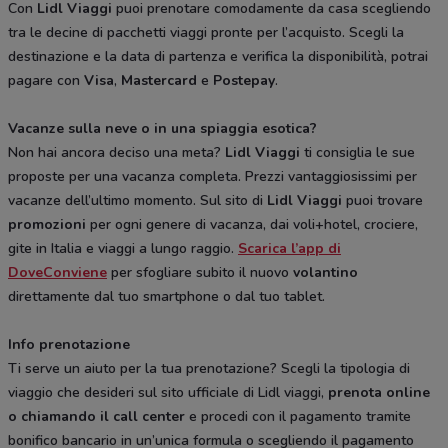
Con
Lidl Viaggi
puoi prenotare comodamente da casa scegliendo
tra le decine di pacchetti viaggi pronte per l’acquisto. Scegli la
destinazione e la data di partenza e verifica la disponibilità, potrai
pagare con
Visa
,
Mastercard
e
Postepay
.
Vacanze sulla neve o in una spiaggia esotica?
Non hai ancora deciso una meta?
Lidl Viaggi
ti consiglia le sue
proposte per una vacanza completa. Prezzi vantaggiosissimi per
vacanze dell’ultimo momento. Sul sito di
Lidl Viaggi
puoi trovare
promozioni
per ogni genere di vacanza, dai voli+hotel, crociere,
gite in Italia e viaggi a lungo raggio.
Scarica l’app di
DoveConviene
per sfogliare subito il nuovo
volantino
direttamente dal tuo smartphone o dal tuo tablet.
Info prenotazione
Ti serve un aiuto per la tua prenotazione? Scegli la tipologia di
viaggio che desideri sul sito ufficiale di Lidl viaggi,
prenota online
o chiamando il call center
e procedi con il pagamento tramite
bonifico bancario in un’unica formula o scegliendo il pagamento