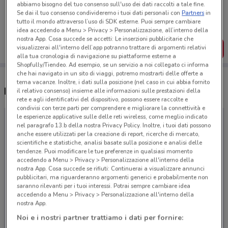
Porta DoveConviene sempre con te!
abbiamo bisogno del tuo consenso sull'uso dei dati raccolti a tale fine.
Se dai il tuo consenso condivideremo i tuoi dati personali con
Partners
in
Puoi trovare le migliori offerte dei negozi vicino a te,
salvarle e creare la tua lista del risparmio, comodamente
tutto il mondo attraverso l’uso di SDK esterne. Puoi sempre cambiare
dal tuo cellulare.
idea accedendo a Menu > Privacy > Personalizzazione, all’interno della
nostra App. Cosa succede se accetti: Le inserzioni pubblicitarie che
visualizzerai all'interno dell’app potranno trattare di argomenti relativi
SCARICA L’APP
alla tua cronologia di navigazione su piattaforme esterne a
Shopfully/Tiendeo. Ad esempio, se un servizio a noi collegato ci informa
che hai navigato in un sito di viaggi, potremo mostrarti delle offerte a
tema vacanze. Inoltre, i dati sulla posizione (nel caso in cui abbia fornito
Negozi Lidl Viaggi a Nola
il relativo consenso) insieme alle informazioni sulle prestazioni della
rete e agli identificativi del dispositivo, possono essere raccolte e
condivisi con terze parti per comprendere e migliorare la connettività e
le esperienze applicative sulle delle reti wireless, come meglio indicato
nel paragrafo 13.b della nostra Privacy Policy. Inoltre, i tuoi dati possono
anche essere utilizzati per la creazione di report, ricerche di mercato,
scientifiche e statistiche, analisi basate sulla posizione e analisi delle
tendenze. Puoi modificare le tue preferenze in qualsiasi momento
accedendo a Menu > Privacy > Personalizzazione all'interno della
nostra App. Cosa succede se rifiuti: Continuerai a visualizzare annunci
pubblicitari, ma riguarderanno argomenti generici e probabilmente non
saranno rilevanti per i tuoi interessi. Potrai sempre cambiare idea
accedendo a Menu > Privacy > Personalizzazione all'interno della
nostra App.
Noi e i nostri partner trattiamo i dati per fornire: