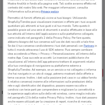
Mostra finalità in fondo alla pagina web. Tali scelte avranno effetto nel
contesto del nostro Sito web. Per maggiori informazioni, consulta
l'Informativa sulla privacy.
Privacy policy
Permettici di fornirti offerte più vicine ai tuoi bisogni: Utilizzando
Ci dispiace, al momento non abbiamo pubblicato
Shopfully/Tiendeo puoi visualizzare inserzioni e offerte per i tuoi acquisti
volantini nella tua zona. Riprova più tardi.
quotidiani più attinenti ai tuoi gusti e al tuo mondo. Tutto questo è
possibile grazie ad una serie di strumenti e analisi effettuate in base alle
tue attività all'interno dell'applicazione e sulle piattaforme collegate,
come indicato nel paragrafo 2 della Privacy Policy. Per fare questo,
abbiamo bisogno del tuo consenso sull'uso dei dati raccolti a tale fine.
Se dai il tuo consenso condivideremo i tuoi dati personali con
Partners
in
tutto il mondo attraverso l’uso di SDK esterne. Puoi sempre cambiare
Porta DoveConviene sempre con te!
idea accedendo a Menu > Privacy > Personalizzazione, all’interno della
Puoi trovare le migliori offerte dei negozi vicino a te,
nostra App. Cosa succede se accetti: Le inserzioni pubblicitarie che
salvarle e creare la tua lista del risparmio, comodamente
visualizzerai all'interno dell’app potranno trattare di argomenti relativi
dal tuo cellulare.
alla tua cronologia di navigazione su piattaforme esterne a
Shopfully/Tiendeo. Ad esempio, se un servizio a noi collegato ci informa
SCARICA L’APP
che hai navigato in un sito di viaggi, potremo mostrarti delle offerte a
tema vacanze. Inoltre, i dati sulla posizione (nel caso in cui abbia fornito
il relativo consenso) insieme alle informazioni sulle prestazioni della
rete e agli identificativi del dispositivo, possono essere raccolte e
condivisi con terze parti per comprendere e migliorare la connettività e
Negozi Eni Plenitude a Nola
le esperienze applicative sulle delle reti wireless, come meglio indicato
nel paragrafo 13.b della nostra Privacy Policy. Inoltre, i tuoi dati possono
anche essere utilizzati per la creazione di report, ricerche di mercato,