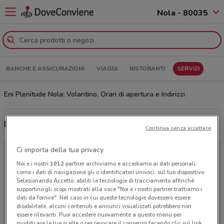
Nola - 80035
BANCHE E ASSICURAZIONI
VIAGGI
RISTORANTI
SERVIZI
Eni Plenitude Nola: Volantino, Orari di apertura e Indirizzi
Ultime offerte del volantino Eni Plenitude
Continua senza accettare
Ci importa della tua privacy
Noi e i nostri
1012
partner archiviamo e accediamo ai dati personali,
come i dati di navigazione gli o identificatori univoci, sul tuo dispositivo.
Selezionando Accetto, abiliti le tecnologie di tracciamento affinché
supportino gli scopi mostrati alla voce "Noi e i nostri partner trattiamo i
dati da fornire". Nel caso in cui queste tecnologie dovessero essere
disabilitate, alcuni contenuti e annunci visualizzati potrebbero non
essere rilevanti. Puoi accedere nuovamente a questo menu per
modificare le tue scelte o per revocare il consenso facendo clic sul link