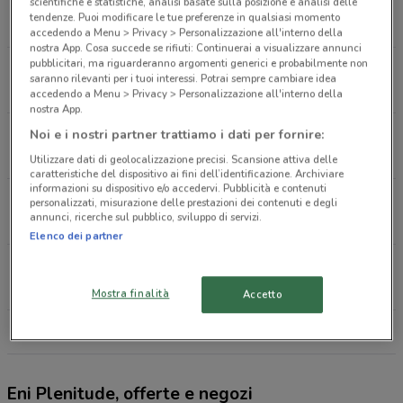
Via Pietro Colletta, 18 Maddaloni E Circello
scientifiche e statistiche, analisi basate sulla posizione e analisi delle
tendenze. Puoi modificare le tue preferenze in qualsiasi momento
17.8 km
accedendo a Menu > Privacy > Personalizzazione all'interno della
nostra App. Cosa succede se rifiuti: Continuerai a visualizzare annunci
pubblicitari, ma riguarderanno argomenti generici e probabilmente non
S.S. Sannitica, 87 Marcianise
saranno rilevanti per i tuoi interessi. Potrai sempre cambiare idea
19 km
accedendo a Menu > Privacy > Personalizzazione all'interno della
nostra App.
Corso Vittorio Emanuele, 113 Afragola
Noi e i nostri partner trattiamo i dati per fornire:
19 km
Utilizzare dati di geolocalizzazione precisi. Scansione attiva delle
caratteristiche del dispositivo ai fini dell’identificazione. Archiviare
informazioni su dispositivo e/o accedervi. Pubblicità e contenuti
Via Corso Vittorio Emanuele, 115/117 Afragola
personalizzati, misurazione delle prestazioni dei contenuti e degli
annunci, ricerche sul pubblico, sviluppo di servizi.
19 km
Elenco dei partner
Via Alcide De Gasperi, 15 San Giorgio A Cremano
19.6 km
Mostra finalità
Accetto
Tutti i negozi Eni Plenitude
Eni Plenitude, offerte e negozi