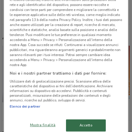
18.8 km
rete e agli identificativi del dispositivo, possono essere raccolte e
condivisi con terze parti per comprendere e migliorare la connettività e
le esperienze applicative sulle delle reti wireless, come meglio indicato
Tutti i negozi Uci Cinemas
nel paragrafo 13.b della nostra Privacy Policy. Inoltre, i tuoi dati possono
anche essere utilizzati per la creazione di report, ricerche di mercato,
scientifiche e statistiche, analisi basate sulla posizione e analisi delle
tendenze. Puoi modificare le tue preferenze in qualsiasi momento
Altri volantini nelle vicinanze
accedendo a Menu > Privacy > Personalizzazione all'interno della
nostra App. Cosa succede se rifiuti: Continuerai a visualizzare annunci
pubblicitari, ma riguarderanno argomenti generici e probabilmente non
saranno rilevanti per i tuoi interessi. Potrai sempre cambiare idea
accedendo a Menu > Privacy > Personalizzazione all'interno della
nostra App.
Noi e i nostri partner trattiamo i dati per fornire:
Utilizzare dati di geolocalizzazione precisi. Scansione attiva delle
caratteristiche del dispositivo ai fini dell’identificazione. Archiviare
informazioni su dispositivo e/o accedervi. Pubblicità e contenuti
personalizzati, misurazione delle prestazioni dei contenuti e degli
SCADE OGGI
SCADE OGGI
annunci, ricerche sul pubblico, sviluppo di servizi.
Unieuro
MD
Conad
Elenco dei partner
Mostra finalità
Accetto