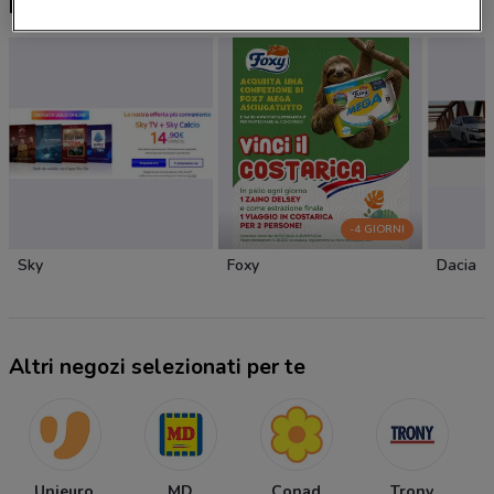
Nuovi prodotti da provare
-4 GIORNI
Sky
Foxy
Dacia
Altri negozi selezionati per te
Unieuro
MD
Conad
Trony