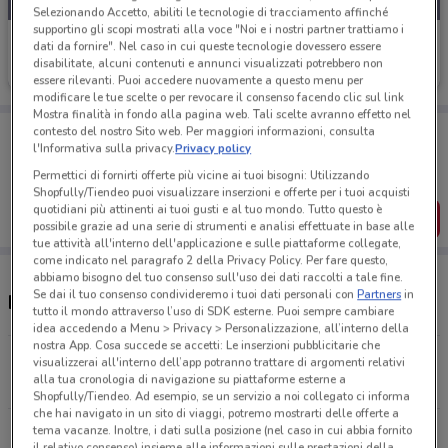
Selezionando Accetto, abiliti le tecnologie di tracciamento affinché
supportino gli scopi mostrati alla voce "Noi e i nostri partner trattiamo i
Uci Cinemas
dati da fornire". Nel caso in cui queste tecnologie dovessero essere
disabilitate, alcuni contenuti e annunci visualizzati potrebbero non
Scade il 20/09
18.2 km
essere rilevanti. Puoi accedere nuovamente a questo menu per
modificare le tue scelte o per revocare il consenso facendo clic sul link
Mostra finalità in fondo alla pagina web. Tali scelte avranno effetto nel
Porta DoveConviene sempre con te!
contesto del nostro Sito web. Per maggiori informazioni, consulta
l'Informativa sulla privacy.
Privacy policy
Puoi trovare le migliori offerte dei negozi vicino a te,
salvarle e creare la tua lista del risparmio, comodamente
Permettici di fornirti offerte più vicine ai tuoi bisogni: Utilizzando
dal tuo cellulare.
Shopfully/Tiendeo puoi visualizzare inserzioni e offerte per i tuoi acquisti
quotidiani più attinenti ai tuoi gusti e al tuo mondo. Tutto questo è
SCARICA L’APP
possibile grazie ad una serie di strumenti e analisi effettuate in base alle
tue attività all'interno dell'applicazione e sulle piattaforme collegate,
come indicato nel paragrafo 2 della Privacy Policy. Per fare questo,
abbiamo bisogno del tuo consenso sull'uso dei dati raccolti a tale fine.
Se dai il tuo consenso condivideremo i tuoi dati personali con
Partners
in
Negozi Uci Cinemas a Nola
tutto il mondo attraverso l’uso di SDK esterne. Puoi sempre cambiare
idea accedendo a Menu > Privacy > Personalizzazione, all’interno della
nostra App. Cosa succede se accetti: Le inserzioni pubblicitarie che
Via San Salvatore, 1 Casoria
visualizzerai all'interno dell’app potranno trattare di argomenti relativi
alla tua cronologia di navigazione su piattaforme esterne a
18.2 km
Shopfully/Tiendeo. Ad esempio, se un servizio a noi collegato ci informa
che hai navigato in un sito di viaggi, potremo mostrarti delle offerte a
tema vacanze. Inoltre, i dati sulla posizione (nel caso in cui abbia fornito
S.S. 87 Marcianise
il relativo consenso) insieme alle informazioni sulle prestazioni della