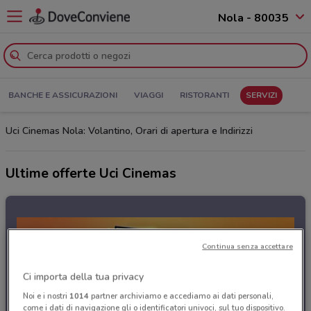
Nola - 80035
BANCHE E ASSICURAZIONI
VIAGGI
RISTORANTI
SERVIZI
Uci Cinemas Nola: Volantino, Orari di apertura e Indirizzi
Ultime offerte Uci Cinemas
Continua senza accettare
Ci importa della tua privacy
Noi e i nostri
1014
partner archiviamo e accediamo ai dati personali,
come i dati di navigazione gli o identificatori univoci, sul tuo dispositivo.