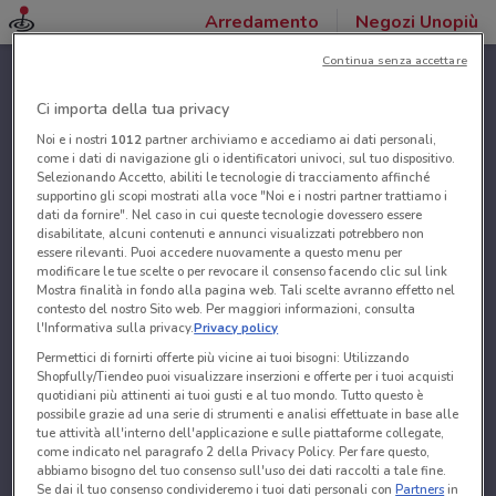
Arredamento
Negozi Unopiù
Continua senza accettare
Ci importa della tua privacy
Noi e i nostri
1012
partner archiviamo e accediamo ai dati personali,
come i dati di navigazione gli o identificatori univoci, sul tuo dispositivo.
Selezionando Accetto, abiliti le tecnologie di tracciamento affinché
supportino gli scopi mostrati alla voce "Noi e i nostri partner trattiamo i
dati da fornire". Nel caso in cui queste tecnologie dovessero essere
disabilitate, alcuni contenuti e annunci visualizzati potrebbero non
essere rilevanti. Puoi accedere nuovamente a questo menu per
modificare le tue scelte o per revocare il consenso facendo clic sul link
Mostra finalità in fondo alla pagina web. Tali scelte avranno effetto nel
contesto del nostro Sito web. Per maggiori informazioni, consulta
l'Informativa sulla privacy.
Privacy policy
Permettici di fornirti offerte più vicine ai tuoi bisogni: Utilizzando
Shopfully/Tiendeo puoi visualizzare inserzioni e offerte per i tuoi acquisti
quotidiani più attinenti ai tuoi gusti e al tuo mondo. Tutto questo è
possibile grazie ad una serie di strumenti e analisi effettuate in base alle
tue attività all'interno dell'applicazione e sulle piattaforme collegate,
come indicato nel paragrafo 2 della Privacy Policy. Per fare questo,
abbiamo bisogno del tuo consenso sull'uso dei dati raccolti a tale fine.
Se dai il tuo consenso condivideremo i tuoi dati personali con
Partners
in