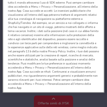
tutto il mondo attraverso l’uso di SDK esterne. Puoi sempre cambiare
idea accedendo a Menu > Privacy > Personalizzazione, all’interno della
nostra App. Cosa succede se accetti: Le inserzioni pubblicitarie che
visualizzerai all'interno dell’app potranno trattare di argomenti relativi
alla tua cronologia di navigazione su piattaforme esterne a
Shopfully/Tiendeo. Ad esempio, se un servizio a noi collegato ci informa
che hai navigato in un sito di viaggi, potremo mostrarti delle offerte a
tema vacanze. Inoltre, i dati sulla posizione (nel caso in cui abbia fornito
il relativo consenso) insieme alle informazioni sulle prestazioni della
rete e agli identificativi del dispositivo, possono essere raccolte e
condivisi con terze parti per comprendere e migliorare la connettività e
le esperienze applicative sulle delle reti wireless, come meglio indicato
nel paragrafo 13.b della nostra Privacy Policy. Inoltre, i tuoi dati possono
anche essere utilizzati per la creazione di report, ricerche di mercato,
scientifiche e statistiche, analisi basate sulla posizione e analisi delle
tendenze. Puoi modificare le tue preferenze in qualsiasi momento
accedendo a Menu > Privacy > Personalizzazione all'interno della
nostra App. Cosa succede se rifiuti: Continuerai a visualizzare annunci
pubblicitari, ma riguarderanno argomenti generici e probabilmente non
saranno rilevanti per i tuoi interessi. Potrai sempre cambiare idea
accedendo a Menu > Privacy > Personalizzazione all'interno della
nostra App.
Noi e i nostri partner trattiamo i dati per fornire:
Utilizzare dati di geolocalizzazione precisi. Scansione attiva delle
Offerte simili di JYSK
caratteristiche del dispositivo ai fini dell’identificazione. Archiviare