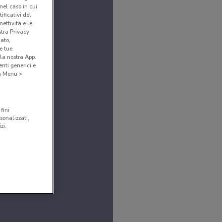
(nel caso in cui
ificativi del
ettività e le
stra Privacy
cato,
e tue
la nostra App.
nti generici e
 a Menu >
fini
sonalizzati,
zi.