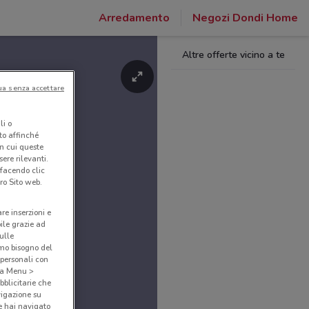
Arredamento
Negozi Dondi Home
Altre offerte vicino a te
ua senza accettare
li o
nto affinché
in cui queste
ere rilevanti.
 facendo clic
ro Sito web.
are inserzioni e
bile grazie ad
sulle
amo bisogno del
 personali con
o a Menu >
bblicitarie che
vigazione su
e hai navigato