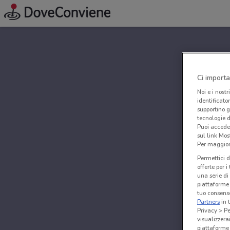
Ci importa
Noi e i nostr
identificato
supportino g
tecnologie d
Puoi accede
sul link Mos
Per maggiori
Permettici d
offerte per 
una serie di
piattaforme 
tuo consenso
Partners
in 
Privacy > Pe
visualizzera
piattaforme 