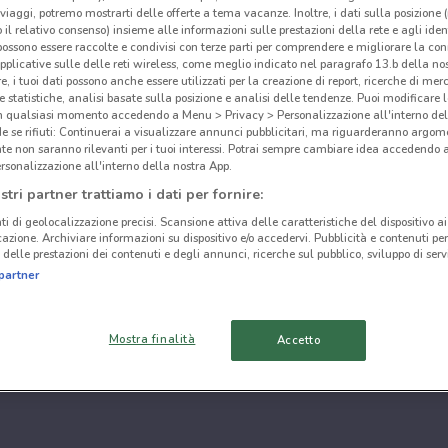
i viaggi, potremo mostrarti delle offerte a tema vacanze. Inoltre, i dati sulla posizione 
o il relativo consenso) insieme alle informazioni sulle prestazioni della rete e agli ident
 possono essere raccolte e condivisi con terze parti per comprendere e migliorare la conn
pplicative sulle delle reti wireless, come meglio indicato nel paragrafo 13.b della no
re, i tuoi dati possono anche essere utilizzati per la creazione di report, ricerche di mer
 e statistiche, analisi basate sulla posizione e analisi delle tendenze. Puoi modificare l
in qualsiasi momento accedendo a Menu > Privacy > Personalizzazione all'interno del
 se rifiuti: Continuerai a visualizzare annunci pubblicitari, ma riguarderanno argome
te non saranno rilevanti per i tuoi interessi. Potrai sempre cambiare idea accedendo
rsonalizzazione all'interno della nostra App.
stri partner trattiamo i dati per fornire:
ti di geolocalizzazione precisi. Scansione attiva delle caratteristiche del dispositivo ai 
icazione. Archiviare informazioni su dispositivo e/o accedervi. Pubblicità e contenuti per
delle prestazioni dei contenuti e degli annunci, ricerche sul pubblico, sviluppo di servi
partner
Mostra finalità
Accetto