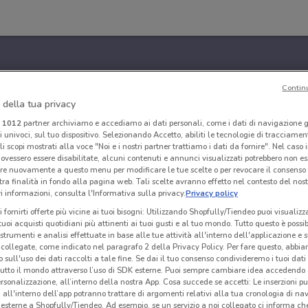
Contin
 della tua privacy
i
1012
partner archiviamo e accediamo ai dati personali, come i dati di navigazione g
ri univoci, sul tuo dispositivo. Selezionando Accetto, abiliti le tecnologie di tracciame
li scopi mostrati alla voce "Noi e i nostri partner trattiamo i dati da fornire". Nel caso 
ovessero essere disabilitate, alcuni contenuti e annunci visualizzati potrebbero non ess
re nuovamente a questo menu per modificare le tue scelte o per revocare il consenso
tra finalità in fondo alla pagina web. Tali scelte avranno effetto nel contesto del nost
 informazioni, consulta l'Informativa sulla privacy.
Privacy policy
i fornirti offerte più vicine ai tuoi bisogni: Utilizzando Shopfully/Tiendeo puoi visualizz
i tuoi acquisti quotidiani più attinenti ai tuoi gusti e al tuo mondo. Tutto questo è possi
 strumenti e analisi effettuate in base alle tue attività all'interno dell'applicazione e 
collegate, come indicato nel paragrafo 2 della Privacy Policy. Per fare questo, abbi
 sull'uso dei dati raccolti a tale fine. Se dai il tuo consenso condivideremo i tuoi dati
tutto il mondo attraverso l’uso di SDK esterne. Puoi sempre cambiare idea accedend
rsonalizzazione, all’interno della nostra App. Cosa succede se accetti: Le inserzioni pu
i all'interno dell’app potranno trattare di argomenti relativi alla tua cronologia di na
esterne a Shopfully/Tiendeo. Ad esempio, se un servizio a noi collegato ci informa ch