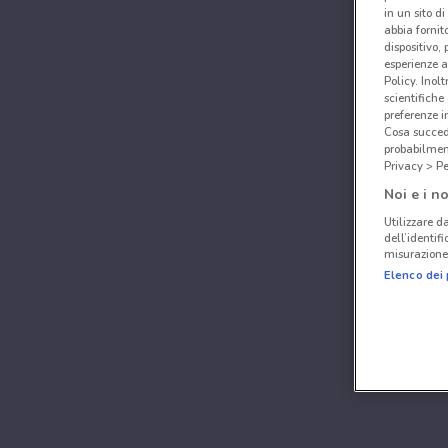
in un sito d
abbia fornit
dispositivo,
esperienze a
Policy. Inolt
scientifiche
preferenze 
Cosa succede
probabilmen
Privacy > Pe
Noi e i no
Utilizzare da
dell’identif
misurazione 
Elenco dei 