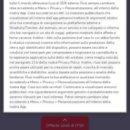
tutto il mondo attraverso l’uso di SDK esterne. Puoi sempre cambiare
idea accedendo a Menu > Privacy > Personalizzazione, all’interno della
nostra App. Cosa succede se accetti: Le inserzioni pubblicitarie che
visualizzerai all'interno dell’app potranno trattare di argomenti relativi
alla tua cronologia di navigazione su piattaforme esterne a
Shopfully/Tiendeo. Ad esempio, se un servizio a noi collegato ci informa
che hai navigato in un sito di viaggi, potremo mostrarti delle offerte a
tema vacanze. Inoltre, i dati sulla posizione (nel caso in cui abbia fornito
il relativo consenso) insieme alle informazioni sulle prestazioni della
rete e agli identificativi del dispositivo, possono essere raccolte e
condivisi con terze parti per comprendere e migliorare la connettività e
le esperienze applicative sulle delle reti wireless, come meglio indicato
nel paragrafo 13.b della nostra Privacy Policy. Inoltre, i tuoi dati possono
anche essere utilizzati per la creazione di report, ricerche di mercato,
scientifiche e statistiche, analisi basate sulla posizione e analisi delle
tendenze. Puoi modificare le tue preferenze in qualsiasi momento
accedendo a Menu > Privacy > Personalizzazione all'interno della
nostra App. Cosa succede se rifiuti: Continuerai a visualizzare annunci
pubblicitari, ma riguarderanno argomenti generici e probabilmente non
saranno rilevanti per i tuoi interessi. Potrai sempre cambiare idea
accedendo a Menu > Privacy > Personalizzazione all'interno della
nostra App.
Noi e i nostri partner trattiamo i dati per fornire:
Utilizzare dati di geolocalizzazione precisi. Scansione attiva delle
Offerte simili di JYSK
caratteristiche del dispositivo ai fini dell’identificazione. Archiviare