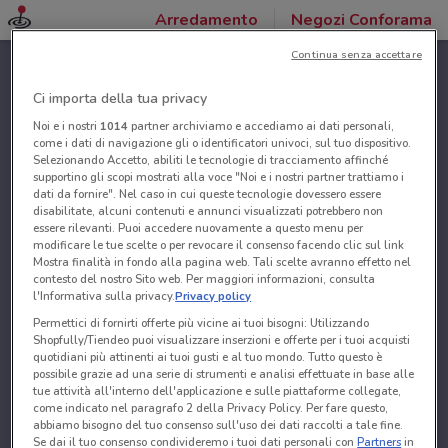
Arredamento
Negozi Conforama
Continua senza accettare
Ci importa della tua privacy
Noi e i nostri
1014
partner archiviamo e accediamo ai dati personali,
come i dati di navigazione gli o identificatori univoci, sul tuo dispositivo.
Selezionando Accetto, abiliti le tecnologie di tracciamento affinché
supportino gli scopi mostrati alla voce "Noi e i nostri partner trattiamo i
dati da fornire". Nel caso in cui queste tecnologie dovessero essere
disabilitate, alcuni contenuti e annunci visualizzati potrebbero non
essere rilevanti. Puoi accedere nuovamente a questo menu per
modificare le tue scelte o per revocare il consenso facendo clic sul link
Mostra finalità in fondo alla pagina web. Tali scelte avranno effetto nel
contesto del nostro Sito web. Per maggiori informazioni, consulta
l'Informativa sulla privacy.
Privacy policy
Permettici di fornirti offerte più vicine ai tuoi bisogni: Utilizzando
Shopfully/Tiendeo puoi visualizzare inserzioni e offerte per i tuoi acquisti
quotidiani più attinenti ai tuoi gusti e al tuo mondo. Tutto questo è
possibile grazie ad una serie di strumenti e analisi effettuate in base alle
tue attività all'interno dell'applicazione e sulle piattaforme collegate,
come indicato nel paragrafo 2 della Privacy Policy. Per fare questo,
abbiamo bisogno del tuo consenso sull'uso dei dati raccolti a tale fine.
Se dai il tuo consenso condivideremo i tuoi dati personali con
Partners
in