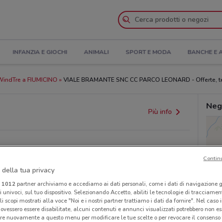
INFANZIA E GIOCHI
ANIMALI
SPORT E MODA
BANCHE E 
WindTre a FIUMICINO
VIALE BRAMANTE SNC CC PARCO LEONARD - Offerte, tel
Neg
Più info
Contin
 della tua privacy
i
1012
partner archiviamo e accediamo ai dati personali, come i dati di navigazione g
ri univoci, sul tuo dispositivo. Selezionando Accetto, abiliti le tecnologie di tracciame
li scopi mostrati alla voce "Noi e i nostri partner trattiamo i dati da fornire". Nel caso 
ovessero essere disabilitate, alcuni contenuti e annunci visualizzati potrebbero non ess
provvedimenti regionali o nazionali. Verifica l’accuratezza
re nuovamente a questo menu per modificare le tue scelte o per revocare il consenso