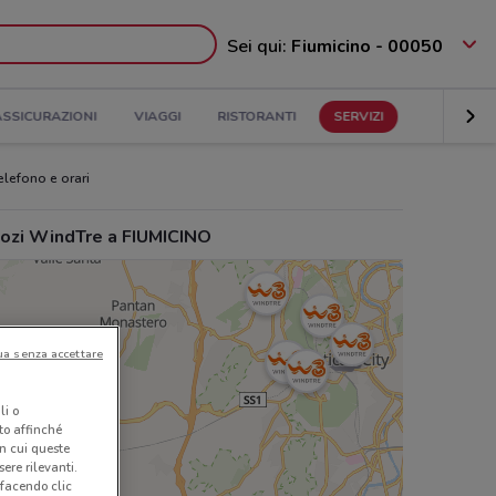
Sei qui:
Fiumicino - 00050
ASSICURAZIONI
VIAGGI
RISTORANTI
SERVIZI
efono e orari
ozi WindTre a FIUMICINO
ua senza accettare
li o
nto affinché
in cui queste
ere rilevanti.
 facendo clic