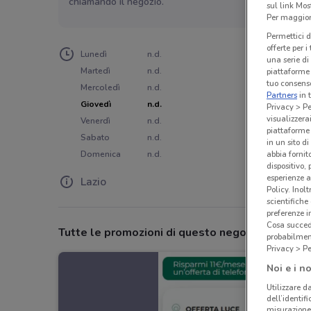
chiamando il negozio.
sul link Mos
Per maggiori
Permettici d
offerte per 
Lunedì
n.d.
una serie di
Martedì
n.d.
piattaforme 
tuo consenso
Mercoledì
n.d.
Partners
in 
Giovedì
n.d.
Privacy > Pe
visualizzera
Venerdì
n.d.
piattaforme 
Sabato
n.d.
in un sito d
abbia fornit
Domenica
n.d.
dispositivo,
esperienze a
Lazio
Policy. Inolt
scientifiche
preferenze 
Cosa succede
Tutte le promozioni di questo negozio
probabilmen
Privacy > Pe
Noi e i no
Utilizzare da
dell’identif
misurazione 