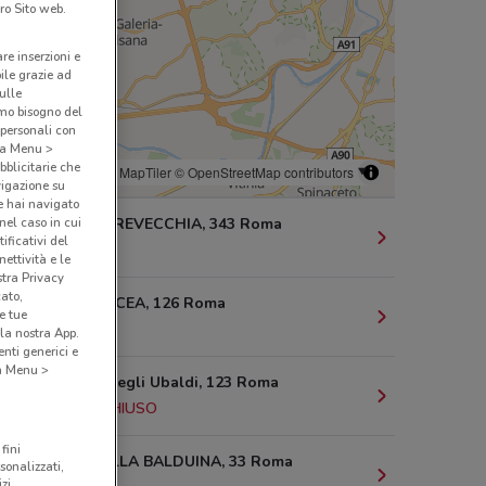
ro Sito web.
are inserzioni e
bile grazie ad
sulle
amo bisogno del
 personali con
o a Menu >
bblicitarie che
© MapTiler
© OpenStreetMap contributors
vigazione su
e hai navigato
(nel caso in cui
VIA DI TORREVECCHIA, 343 Roma
ificativi del
9.6 km
ettività e le
stra Privacy
cato,
VIA DI BOCCEA, 126 Roma
e tue
9.8 km
la nostra App.
nti generici e
 a Menu >
Via Baldo degli Ubaldi, 123 Roma
10.6 km
CHIUSO
fini
PIAZZA DELLA BALDUINA, 33 Roma
sonalizzati,
zi.