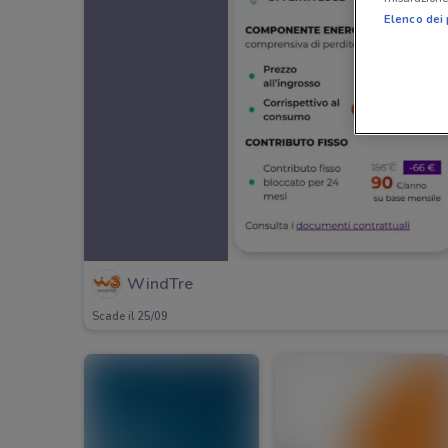
Elenco dei 
WindTre
Scade il 25/09