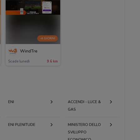
-4 GIORNI
WindTre
Scade lunedì
9.6 km
ENI
ACCENDI - LUCE &
GAS
ENI PLENITUDE
MINISTERO DELLO
SVILUPPO
ECONOMICO