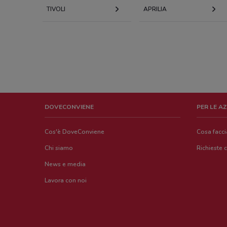
TIVOLI
APRILIA
DOVECONVIENE
PER LE A
Cos'è DoveConviene
Cosa facc
Chi siamo
Richieste 
News e media
Lavora con noi