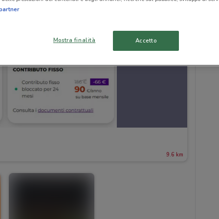
partner
Mostra finalità
Accetto
9.6 km