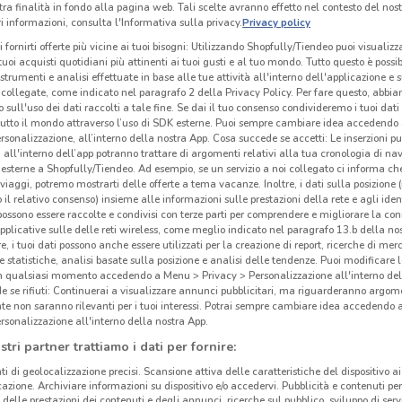
tra finalità in fondo alla pagina web. Tali scelte avranno effetto nel contesto del nost
 informazioni, consulta l'Informativa sulla privacy.
Privacy policy
i fornirti offerte più vicine ai tuoi bisogni: Utilizzando Shopfully/Tiendeo puoi visualizz
i tuoi acquisti quotidiani più attinenti ai tuoi gusti e al tuo mondo. Tutto questo è possi
 strumenti e analisi effettuate in base alle tue attività all'interno dell'applicazione e 
collegate, come indicato nel paragrafo 2 della Privacy Policy. Per fare questo, abbi
 sull'uso dei dati raccolti a tale fine. Se dai il tuo consenso condivideremo i tuoi dati
tutto il mondo attraverso l’uso di SDK esterne. Puoi sempre cambiare idea accedend
rsonalizzazione, all’interno della nostra App. Cosa succede se accetti: Le inserzioni pu
i all'interno dell’app potranno trattare di argomenti relativi alla tua cronologia di na
esterne a Shopfully/Tiendeo. Ad esempio, se un servizio a noi collegato ci informa ch
i viaggi, potremo mostrarti delle offerte a tema vacanze. Inoltre, i dati sulla posizione 
o il relativo consenso) insieme alle informazioni sulle prestazioni della rete e agli ident
 possono essere raccolte e condivisi con terze parti per comprendere e migliorare la conn
pplicative sulle delle reti wireless, come meglio indicato nel paragrafo 13.b della no
re, i tuoi dati possono anche essere utilizzati per la creazione di report, ricerche di mer
 e statistiche, analisi basate sulla posizione e analisi delle tendenze. Puoi modificare l
in qualsiasi momento accedendo a Menu > Privacy > Personalizzazione all'interno del
 se rifiuti: Continuerai a visualizzare annunci pubblicitari, ma riguarderanno argome
te non saranno rilevanti per i tuoi interessi. Potrai sempre cambiare idea accedendo
rsonalizzazione all'interno della nostra App.
stri partner trattiamo i dati per fornire:
ti di geolocalizzazione precisi. Scansione attiva delle caratteristiche del dispositivo ai 
icazione. Archiviare informazioni su dispositivo e/o accedervi. Pubblicità e contenuti per
delle prestazioni dei contenuti e degli annunci, ricerche sul pubblico, sviluppo di servi