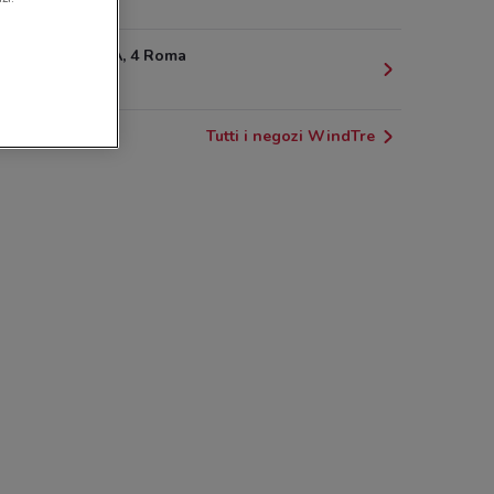
11.4 km
VIA CANDIA, 4 Roma
12.4 km
Tutti i negozi WindTre