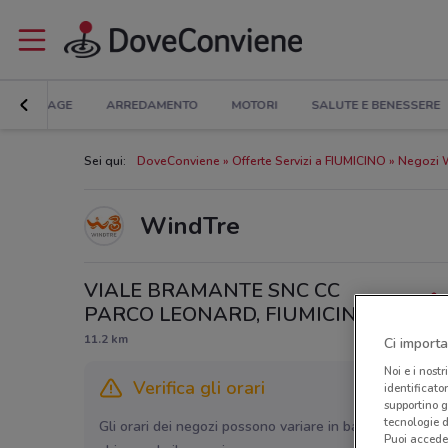
BRICOLAGE
ARREDAMENTO
MOTORI
SALUTE E BENESSERE
Sei qui:
DoveConviene
Offerte Servizi a FIUMICINO
Negozi 
WindTre
VIALE BRAMANTE SNC CC
PARCO LEONARD, FIUMICINO
11.2 km
Ci importa
Noi e i nostr
Verifica gli orari
identificato
supportino g
tecnologie d
Gli orari dei negozi possono variare in base agli ultimi 
Puoi accede