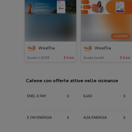
-4 GIORNI
WindTre
WindTre
Scade il 20/09
9.6 km
Scade lunedì
9.6 km
Catene con offerte attive nelle vicinanze
ENEL X PAY
ILIAD
E.ON ENERGIA
A2A ENERGIA