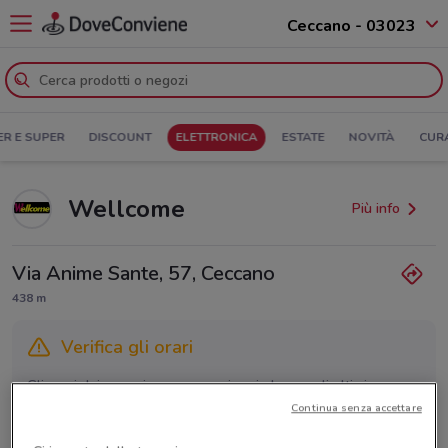
Ceccano - 03023
ER E SUPER
DISCOUNT
ELETTRONICA
ESTATE
NOVITÀ
CUR
Wellcome
Più info
Via Anime Sante, 57, Ceccano
438 m
Verifica gli orari
Gli orari dei negozi possono variare in base agli ultimi
provvedimenti regionali o nazionali. Verifica l’accuratezza
Continua senza accettare
chiamando il negozio.