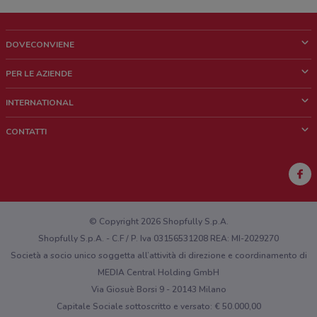
DOVECONVIENE
Cos'è DoveConviene
PER LE AZIENDE
Chi siamo
Cosa facciamo
INTERNATIONAL
News e media
Richieste commerciali e marketing
Brazil
CONTATTI
Lavora con noi
Mexico
Segnalazione punto vendita
France
Segnalazione Volantino
Australia
Hai un malfunzionamento sul web o sull'app?
New Zealand
© Copyright 2026 Shopfully S.p.A.
Shopfully S.p.A. - C.F / P. Iva 03156531208 REA: MI-2029270
Società a socio unico soggetta all’attività di direzione e coordinamento di
MEDIA Central Holding GmbH
Via Giosuè Borsi 9 - 20143 Milano
Capitale Sociale sottoscritto e versato: € 50.000,00