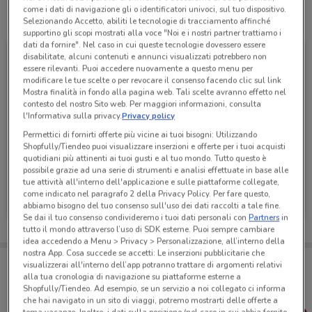
come i dati di navigazione gli o identificatori univoci, sul tuo dispositivo.
Tutte le promozioni di questo negozio
Selezionando Accetto, abiliti le tecnologie di tracciamento affinché
supportino gli scopi mostrati alla voce "Noi e i nostri partner trattiamo i
dati da fornire". Nel caso in cui queste tecnologie dovessero essere
disabilitate, alcuni contenuti e annunci visualizzati potrebbero non
essere rilevanti. Puoi accedere nuovamente a questo menu per
modificare le tue scelte o per revocare il consenso facendo clic sul link
Mostra finalità in fondo alla pagina web. Tali scelte avranno effetto nel
contesto del nostro Sito web. Per maggiori informazioni, consulta
l'Informativa sulla privacy.
Privacy policy
Permettici di fornirti offerte più vicine ai tuoi bisogni: Utilizzando
Shopfully/Tiendeo puoi visualizzare inserzioni e offerte per i tuoi acquisti
quotidiani più attinenti ai tuoi gusti e al tuo mondo. Tutto questo è
possibile grazie ad una serie di strumenti e analisi effettuate in base alle
tue attività all'interno dell'applicazione e sulle piattaforme collegate,
Toys Center
Toys Center
come indicato nel paragrafo 2 della Privacy Policy. Per fare questo,
abbiamo bisogno del tuo consenso sull'uso dei dati raccolti a tale fine.
Scade il 31/12
2.3 km
Scade il 26/08
2.3 km
Se dai il tuo consenso condivideremo i tuoi dati personali con
Partners
in
tutto il mondo attraverso l’uso di SDK esterne. Puoi sempre cambiare
idea accedendo a Menu > Privacy > Personalizzazione, all’interno della
nostra App. Cosa succede se accetti: Le inserzioni pubblicitarie che
Porta DoveConviene sempre con te!
visualizzerai all'interno dell’app potranno trattare di argomenti relativi
Puoi trovare le migliori offerte dei negozi vicino a te,
alla tua cronologia di navigazione su piattaforme esterne a
salvarle e creare la tua lista del risparmio, comodamente
Shopfully/Tiendeo. Ad esempio, se un servizio a noi collegato ci informa
dal tuo cellulare.
che hai navigato in un sito di viaggi, potremo mostrarti delle offerte a