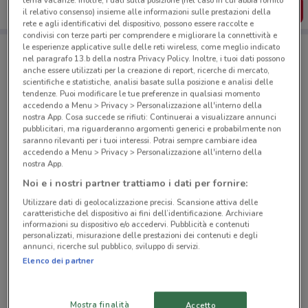
tema vacanze. Inoltre, i dati sulla posizione (nel caso in cui abbia fornito
SCARICA L’APP
il relativo consenso) insieme alle informazioni sulle prestazioni della
rete e agli identificativi del dispositivo, possono essere raccolte e
condivisi con terze parti per comprendere e migliorare la connettività e
le esperienze applicative sulle delle reti wireless, come meglio indicato
nel paragrafo 13.b della nostra Privacy Policy. Inoltre, i tuoi dati possono
Negozi Toys Center a Milano
anche essere utilizzati per la creazione di report, ricerche di mercato,
scientifiche e statistiche, analisi basate sulla posizione e analisi delle
tendenze. Puoi modificare le tue preferenze in qualsiasi momento
accedendo a Menu > Privacy > Personalizzazione all'interno della
nostra App. Cosa succede se rifiuti: Continuerai a visualizzare annunci
pubblicitari, ma riguarderanno argomenti generici e probabilmente non
saranno rilevanti per i tuoi interessi. Potrai sempre cambiare idea
accedendo a Menu > Privacy > Personalizzazione all'interno della
© MapTiler
© OpenStreetMap contributors
nostra App.
Noi e i nostri partner trattiamo i dati per fornire:
Via M. Macchi, 29 Milano
Utilizzare dati di geolocalizzazione precisi. Scansione attiva delle
4.6 km
CHIUSO
caratteristiche del dispositivo ai fini dell’identificazione. Archiviare
informazioni su dispositivo e/o accedervi. Pubblicità e contenuti
personalizzati, misurazione delle prestazioni dei contenuti e degli
V.Le Italia, 2 Corsico
annunci, ricerche sul pubblico, sviluppo di servizi.
5 km
CHIUSO
Elenco dei partner
Via Cascina Venina 9/11 Assago
Mostra finalità
Accetto