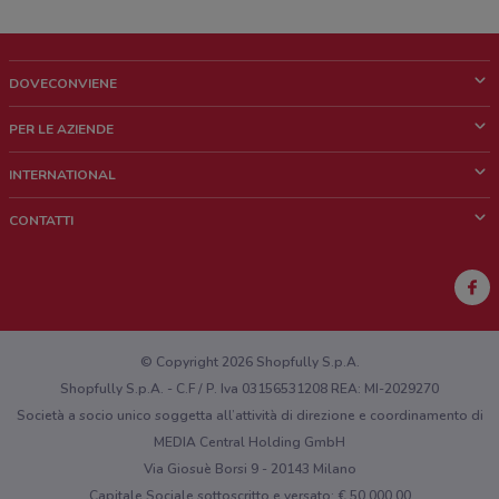
DOVECONVIENE
Cos'è DoveConviene
PER LE AZIENDE
Chi siamo
Cosa facciamo
INTERNATIONAL
News e media
Richieste commerciali e marketing
Brazil
CONTATTI
Lavora con noi
Mexico
Segnalazione punto vendita
France
Segnalazione Volantino
Australia
Hai un malfunzionamento sul web o sull'app?
New Zealand
© Copyright 2026 Shopfully S.p.A.
Shopfully S.p.A. - C.F / P. Iva 03156531208 REA: MI-2029270
Società a socio unico soggetta all’attività di direzione e coordinamento di
MEDIA Central Holding GmbH
Via Giosuè Borsi 9 - 20143 Milano
Capitale Sociale sottoscritto e versato: € 50.000,00