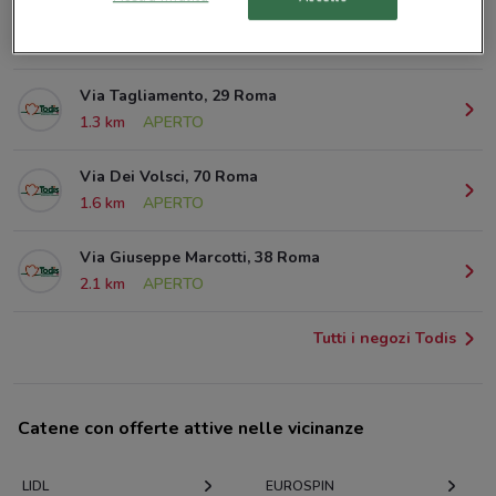
Via Costantino Corvisieri, 2/A Roma
999 m
APERTO
Via Tagliamento, 29 Roma
1.3 km
APERTO
Via Dei Volsci, 70 Roma
1.6 km
APERTO
Via Giuseppe Marcotti, 38 Roma
2.1 km
APERTO
Tutti i negozi Todis
Catene con offerte attive nelle vicinanze
LIDL
EUROSPIN