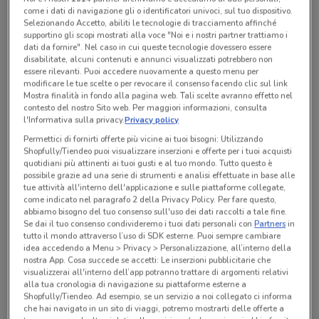
come i dati di navigazione gli o identificatori univoci, sul tuo dispositivo.
Selezionando Accetto, abiliti le tecnologie di tracciamento affinché
supportino gli scopi mostrati alla voce "Noi e i nostri partner trattiamo i
Tutte le promozioni di questo negozio
dati da fornire". Nel caso in cui queste tecnologie dovessero essere
disabilitate, alcuni contenuti e annunci visualizzati potrebbero non
essere rilevanti. Puoi accedere nuovamente a questo menu per
modificare le tue scelte o per revocare il consenso facendo clic sul link
Mostra finalità in fondo alla pagina web. Tali scelte avranno effetto nel
contesto del nostro Sito web. Per maggiori informazioni, consulta
l'Informativa sulla privacy.
Privacy policy
Permettici di fornirti offerte più vicine ai tuoi bisogni: Utilizzando
Shopfully/Tiendeo puoi visualizzare inserzioni e offerte per i tuoi acquisti
quotidiani più attinenti ai tuoi gusti e al tuo mondo. Tutto questo è
possibile grazie ad una serie di strumenti e analisi effettuate in base alle
tue attività all'interno dell'applicazione e sulle piattaforme collegate,
come indicato nel paragrafo 2 della Privacy Policy. Per fare questo,
abbiamo bisogno del tuo consenso sull'uso dei dati raccolti a tale fine.
Se dai il tuo consenso condivideremo i tuoi dati personali con
Partners
in
tutto il mondo attraverso l’uso di SDK esterne. Puoi sempre cambiare
Ci dispiace, al momento non abbiamo pubblicato
idea accedendo a Menu > Privacy > Personalizzazione, all’interno della
volantini nella tua zona. Riprova più tardi.
nostra App. Cosa succede se accetti: Le inserzioni pubblicitarie che
visualizzerai all'interno dell’app potranno trattare di argomenti relativi
alla tua cronologia di navigazione su piattaforme esterne a
Shopfully/Tiendeo. Ad esempio, se un servizio a noi collegato ci informa
che hai navigato in un sito di viaggi, potremo mostrarti delle offerte a