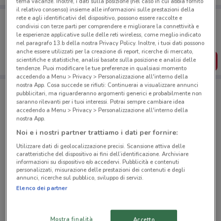
tema vacanze. Inoltre, i dati sulla posizione (nel caso in cui abbia fornito
il relativo consenso) insieme alle informazioni sulle prestazioni della
Porta DoveConviene sempre con te!
rete e agli identificativi del dispositivo, possono essere raccolte e
condivisi con terze parti per comprendere e migliorare la connettività e
Puoi trovare le migliori offerte dei negozi vicino a te,
salvarle e creare la tua lista del risparmio, comodamente
le esperienze applicative sulle delle reti wireless, come meglio indicato
dal tuo cellulare.
nel paragrafo 13.b della nostra Privacy Policy. Inoltre, i tuoi dati possono
anche essere utilizzati per la creazione di report, ricerche di mercato,
scientifiche e statistiche, analisi basate sulla posizione e analisi delle
SCARICA L’APP
tendenze. Puoi modificare le tue preferenze in qualsiasi momento
accedendo a Menu > Privacy > Personalizzazione all'interno della
nostra App. Cosa succede se rifiuti: Continuerai a visualizzare annunci
pubblicitari, ma riguarderanno argomenti generici e probabilmente non
Negozi Todis a Roma
saranno rilevanti per i tuoi interessi. Potrai sempre cambiare idea
accedendo a Menu > Privacy > Personalizzazione all'interno della
nostra App.
Noi e i nostri partner trattiamo i dati per fornire:
Utilizzare dati di geolocalizzazione precisi. Scansione attiva delle
caratteristiche del dispositivo ai fini dell’identificazione. Archiviare
informazioni su dispositivo e/o accedervi. Pubblicità e contenuti
© MapTiler
© OpenStreetMap contributors
personalizzati, misurazione delle prestazioni dei contenuti e degli
annunci, ricerche sul pubblico, sviluppo di servizi.
Elenco dei partner
Viale Ippocrate 56 Roma
587 m
APERTO
Mostra finalità
Accetto