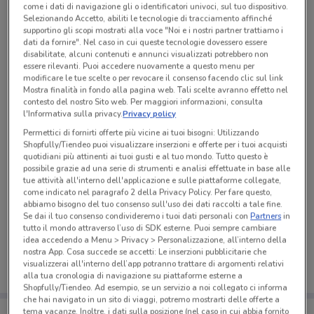
come i dati di navigazione gli o identificatori univoci, sul tuo dispositivo.
Tutte le promozioni di questo negozio
Selezionando Accetto, abiliti le tecnologie di tracciamento affinché
supportino gli scopi mostrati alla voce "Noi e i nostri partner trattiamo i
dati da fornire". Nel caso in cui queste tecnologie dovessero essere
disabilitate, alcuni contenuti e annunci visualizzati potrebbero non
essere rilevanti. Puoi accedere nuovamente a questo menu per
modificare le tue scelte o per revocare il consenso facendo clic sul link
Mostra finalità in fondo alla pagina web. Tali scelte avranno effetto nel
contesto del nostro Sito web. Per maggiori informazioni, consulta
l'Informativa sulla privacy.
Privacy policy
Permettici di fornirti offerte più vicine ai tuoi bisogni: Utilizzando
Shopfully/Tiendeo puoi visualizzare inserzioni e offerte per i tuoi acquisti
quotidiani più attinenti ai tuoi gusti e al tuo mondo. Tutto questo è
possibile grazie ad una serie di strumenti e analisi effettuate in base alle
tue attività all'interno dell'applicazione e sulle piattaforme collegate,
come indicato nel paragrafo 2 della Privacy Policy. Per fare questo,
abbiamo bisogno del tuo consenso sull'uso dei dati raccolti a tale fine.
Ci dispiace, al momento non abbiamo pubblicato
Se dai il tuo consenso condivideremo i tuoi dati personali con
Partners
in
volantini nella tua zona. Riprova più tardi.
tutto il mondo attraverso l’uso di SDK esterne. Puoi sempre cambiare
idea accedendo a Menu > Privacy > Personalizzazione, all’interno della
nostra App. Cosa succede se accetti: Le inserzioni pubblicitarie che
visualizzerai all'interno dell’app potranno trattare di argomenti relativi
alla tua cronologia di navigazione su piattaforme esterne a
Shopfully/Tiendeo. Ad esempio, se un servizio a noi collegato ci informa
che hai navigato in un sito di viaggi, potremo mostrarti delle offerte a
Porta DoveConviene sempre con te!
tema vacanze. Inoltre, i dati sulla posizione (nel caso in cui abbia fornito