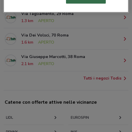
Via Tagliamento, 29 Roma
1.3 km
APERTO
Via Dei Volsci, 70 Roma
1.6 km
APERTO
Via Giuseppe Marcotti, 38 Roma
2.1 km
APERTO
Tutti i negozi Todis
Catene con offerte attive nelle vicinanze
LIDL
EUROSPIN