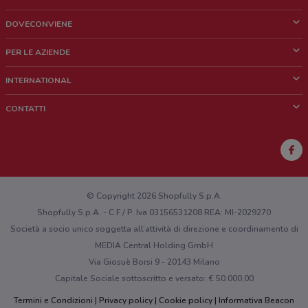
DOVECONVIENE
Cos'è DoveConviene
PER LE AZIENDE
Chi siamo
Cosa facciamo
INTERNATIONAL
News e media
Richieste commerciali e marketing
Brazil
CONTATTI
Lavora con noi
Mexico
Segnalazione punto vendita
France
Segnalazione Volantino
Australia
Hai un malfunzionamento sul web o sull'app?
New Zealand
© Copyright 2026 Shopfully S.p.A.
Shopfully S.p.A. - C.F / P. Iva 03156531208 REA: MI-2029270
Società a socio unico soggetta all’attività di direzione e coordinamento di
MEDIA Central Holding GmbH
Via Giosuè Borsi 9 - 20143 Milano
Capitale Sociale sottoscritto e versato: € 50.000,00
Termini e Condizioni
Privacy policy
Cookie policy
Informativa Beacon