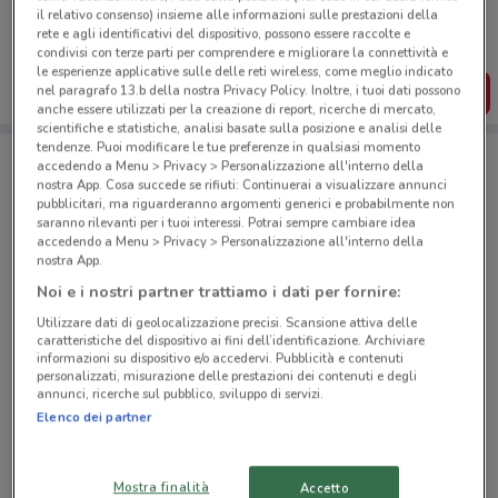
il relativo consenso) insieme alle informazioni sulle prestazioni della
Puoi trovare le migliori offerte dei negozi vicino a te,
salvarle e creare la tua lista del risparmio, comodamente
rete e agli identificativi del dispositivo, possono essere raccolte e
dal tuo cellulare.
condivisi con terze parti per comprendere e migliorare la connettività e
le esperienze applicative sulle delle reti wireless, come meglio indicato
nel paragrafo 13.b della nostra Privacy Policy. Inoltre, i tuoi dati possono
SCARICA L’APP
anche essere utilizzati per la creazione di report, ricerche di mercato,
scientifiche e statistiche, analisi basate sulla posizione e analisi delle
tendenze. Puoi modificare le tue preferenze in qualsiasi momento
accedendo a Menu > Privacy > Personalizzazione all'interno della
Negozi Todis a Roma
nostra App. Cosa succede se rifiuti: Continuerai a visualizzare annunci
pubblicitari, ma riguarderanno argomenti generici e probabilmente non
saranno rilevanti per i tuoi interessi. Potrai sempre cambiare idea
accedendo a Menu > Privacy > Personalizzazione all'interno della
nostra App.
Noi e i nostri partner trattiamo i dati per fornire:
Utilizzare dati di geolocalizzazione precisi. Scansione attiva delle
© MapTiler
© OpenStreetMap contributors
caratteristiche del dispositivo ai fini dell’identificazione. Archiviare
informazioni su dispositivo e/o accedervi. Pubblicità e contenuti
personalizzati, misurazione delle prestazioni dei contenuti e degli
Viale Ippocrate 56 Roma
annunci, ricerche sul pubblico, sviluppo di servizi.
587 m
APERTO
Elenco dei partner
Via Costantino Corvisieri, 2/A Roma
Mostra finalità
Accetto
999 m
APERTO