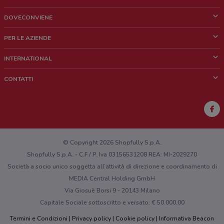
DOVECONVIENE
Cos'è DoveConviene
PER LE AZIENDE
Chi siamo
Cosa facciamo
INTERNATIONAL
News e media
Richieste commerciali e marketing
Brazil
CONTATTI
Lavora con noi
Mexico
Segnalazione punto vendita
France
Segnalazione Volantino
Australia
Hai un malfunzionamento sul web o sull'app?
New Zealand
© Copyright 2026 Shopfully S.p.A.
Shopfully S.p.A. - C.F / P. Iva 03156531208 REA: MI-2029270
Società a socio unico soggetta all’attività di direzione e coordinamento di
MEDIA Central Holding GmbH
Via Giosuè Borsi 9 - 20143 Milano
Capitale Sociale sottoscritto e versato: € 50.000,00
Termini e Condizioni
Privacy policy
Cookie policy
Informativa Beacon