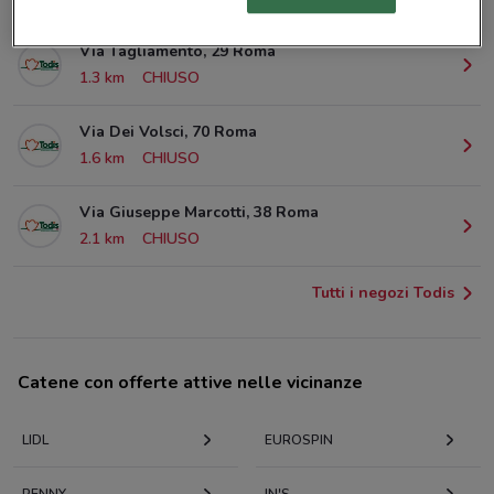
Via Tagliamento, 29 Roma
1.3 km
CHIUSO
Via Dei Volsci, 70 Roma
1.6 km
CHIUSO
Via Giuseppe Marcotti, 38 Roma
2.1 km
CHIUSO
Tutti i negozi Todis
Catene con offerte attive nelle vicinanze
LIDL
EUROSPIN