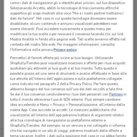
come i dati di navigazione gli o identificatori univoci, sul tuo dispositivo.
Tutte le promozioni di questo negozio
Selezionando Accetto, abiliti le tecnologie di tracciamento affinché
supportino gli scopi mostrati alla voce "Noi e i nostri partner trattiamo i
dati da fornire". Nel caso in cui queste tecnologie dovessero essere
disabilitate, alcuni contenuti e annunci visualizzati potrebbero non
essere rilevanti. Puoi accedere nuovamente a questo menu per
modificare le tue scelte o per revocare il consenso facendo clic sul link
Mostra finalità in fondo alla pagina web. Tali scelte avranno effetto nel
contesto del nostro Sito web. Per maggiori informazioni, consulta
l'Informativa sulla privacy.
Privacy policy
Permettici di fornirti offerte più vicine ai tuoi bisogni: Utilizzando
Shopfully/Tiendeo puoi visualizzare inserzioni e offerte per i tuoi acquisti
quotidiani più attinenti ai tuoi gusti e al tuo mondo. Tutto questo è
possibile grazie ad una serie di strumenti e analisi effettuate in base alle
tue attività all'interno dell'applicazione e sulle piattaforme collegate,
come indicato nel paragrafo 2 della Privacy Policy. Per fare questo,
abbiamo bisogno del tuo consenso sull'uso dei dati raccolti a tale fine.
Ci dispiace, al momento non abbiamo pubblicato
Se dai il tuo consenso condivideremo i tuoi dati personali con
Partners
in
volantini nella tua zona. Riprova più tardi.
tutto il mondo attraverso l’uso di SDK esterne. Puoi sempre cambiare
idea accedendo a Menu > Privacy > Personalizzazione, all’interno della
nostra App. Cosa succede se accetti: Le inserzioni pubblicitarie che
visualizzerai all'interno dell’app potranno trattare di argomenti relativi
alla tua cronologia di navigazione su piattaforme esterne a
Shopfully/Tiendeo. Ad esempio, se un servizio a noi collegato ci informa
che hai navigato in un sito di viaggi, potremo mostrarti delle offerte a
Porta DoveConviene sempre con te!
tema vacanze. Inoltre, i dati sulla posizione (nel caso in cui abbia fornito