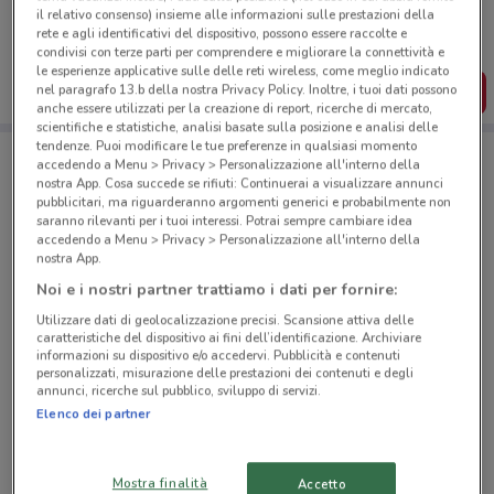
il relativo consenso) insieme alle informazioni sulle prestazioni della
Puoi trovare le migliori offerte dei negozi vicino a te,
salvarle e creare la tua lista del risparmio, comodamente
rete e agli identificativi del dispositivo, possono essere raccolte e
dal tuo cellulare.
condivisi con terze parti per comprendere e migliorare la connettività e
le esperienze applicative sulle delle reti wireless, come meglio indicato
nel paragrafo 13.b della nostra Privacy Policy. Inoltre, i tuoi dati possono
SCARICA L’APP
anche essere utilizzati per la creazione di report, ricerche di mercato,
scientifiche e statistiche, analisi basate sulla posizione e analisi delle
tendenze. Puoi modificare le tue preferenze in qualsiasi momento
accedendo a Menu > Privacy > Personalizzazione all'interno della
Negozi Todis a Roma
nostra App. Cosa succede se rifiuti: Continuerai a visualizzare annunci
pubblicitari, ma riguarderanno argomenti generici e probabilmente non
saranno rilevanti per i tuoi interessi. Potrai sempre cambiare idea
accedendo a Menu > Privacy > Personalizzazione all'interno della
nostra App.
Noi e i nostri partner trattiamo i dati per fornire:
Utilizzare dati di geolocalizzazione precisi. Scansione attiva delle
© MapTiler
© OpenStreetMap contributors
caratteristiche del dispositivo ai fini dell’identificazione. Archiviare
informazioni su dispositivo e/o accedervi. Pubblicità e contenuti
personalizzati, misurazione delle prestazioni dei contenuti e degli
Viale Ippocrate 56 Roma
annunci, ricerche sul pubblico, sviluppo di servizi.
587 m
CHIUSO
Elenco dei partner
Via Costantino Corvisieri, 2/A Roma
Mostra finalità
Accetto
999 m
CHIUSO