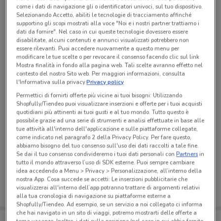
come i dati di navigazione gli o identificatori univoci, sul tuo dispositivo.
Tutte le promozioni di questo negozio
Selezionando Accetto, abiliti le tecnologie di tracciamento affinché
supportino gli scopi mostrati alla voce "Noi e i nostri partner trattiamo i
dati da fornire". Nel caso in cui queste tecnologie dovessero essere
disabilitate, alcuni contenuti e annunci visualizzati potrebbero non
essere rilevanti. Puoi accedere nuovamente a questo menu per
modificare le tue scelte o per revocare il consenso facendo clic sul link
Mostra finalità in fondo alla pagina web. Tali scelte avranno effetto nel
contesto del nostro Sito web. Per maggiori informazioni, consulta
l'Informativa sulla privacy.
Privacy policy
Permettici di fornirti offerte più vicine ai tuoi bisogni: Utilizzando
Shopfully/Tiendeo puoi visualizzare inserzioni e offerte per i tuoi acquisti
quotidiani più attinenti ai tuoi gusti e al tuo mondo. Tutto questo è
possibile grazie ad una serie di strumenti e analisi effettuate in base alle
tue attività all'interno dell'applicazione e sulle piattaforme collegate,
come indicato nel paragrafo 2 della Privacy Policy. Per fare questo,
abbiamo bisogno del tuo consenso sull'uso dei dati raccolti a tale fine.
Ci dispiace, al momento non abbiamo pubblicato
Se dai il tuo consenso condivideremo i tuoi dati personali con
Partners
in
volantini nella tua zona. Riprova più tardi.
tutto il mondo attraverso l’uso di SDK esterne. Puoi sempre cambiare
idea accedendo a Menu > Privacy > Personalizzazione, all’interno della
nostra App. Cosa succede se accetti: Le inserzioni pubblicitarie che
visualizzerai all'interno dell’app potranno trattare di argomenti relativi
alla tua cronologia di navigazione su piattaforme esterne a
Shopfully/Tiendeo. Ad esempio, se un servizio a noi collegato ci informa
che hai navigato in un sito di viaggi, potremo mostrarti delle offerte a
Porta DoveConviene sempre con te!
tema vacanze. Inoltre, i dati sulla posizione (nel caso in cui abbia fornito