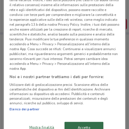
Puoi trovare le migliori offerte dei negozi vicino a te,
il relativo consenso) insieme alle informazioni sulle prestazioni della
salvarle e creare la tua lista del risparmio, comodamente
rete e agli identificativi del dispositivo, possono essere raccolte e
dal tuo cellulare.
condivisi con terze parti per comprendere e migliorare la connettività e
le esperienze applicative sulle delle reti wireless, come meglio indicato
SCARICA L’APP
nel paragrafo 13.b della nostra Privacy Policy. Inoltre, i tuoi dati possono
anche essere utilizzati per la creazione di report, ricerche di mercato,
scientifiche e statistiche, analisi basate sulla posizione e analisi delle
tendenze. Puoi modificare le tue preferenze in qualsiasi momento
accedendo a Menu > Privacy > Personalizzazione all'interno della
Negozi Todis a Roma
nostra App. Cosa succede se rifiuti: Continuerai a visualizzare annunci
pubblicitari, ma riguarderanno argomenti generici e probabilmente non
saranno rilevanti per i tuoi interessi. Potrai sempre cambiare idea
accedendo a Menu > Privacy > Personalizzazione all'interno della
nostra App.
Noi e i nostri partner trattiamo i dati per fornire:
Utilizzare dati di geolocalizzazione precisi. Scansione attiva delle
© MapTiler
© OpenStreetMap contributors
caratteristiche del dispositivo ai fini dell’identificazione. Archiviare
informazioni su dispositivo e/o accedervi. Pubblicità e contenuti
personalizzati, misurazione delle prestazioni dei contenuti e degli
Viale Ippocrate 56 Roma
annunci, ricerche sul pubblico, sviluppo di servizi.
587 m
CHIUSO
Elenco dei partner
Via Costantino Corvisieri, 2/A Roma
Mostra finalità
Accetto
999 m
CHIUSO