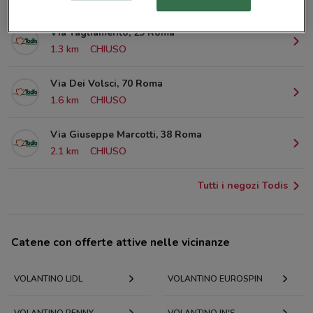
Via Tagliamento, 29 Roma
1.3 km
CHIUSO
Via Dei Volsci, 70 Roma
1.6 km
CHIUSO
Via Giuseppe Marcotti, 38 Roma
2.1 km
CHIUSO
Tutti i negozi Todis
Catene con offerte attive nelle vicinanze
VOLANTINO LIDL
VOLANTINO EUROSPIN