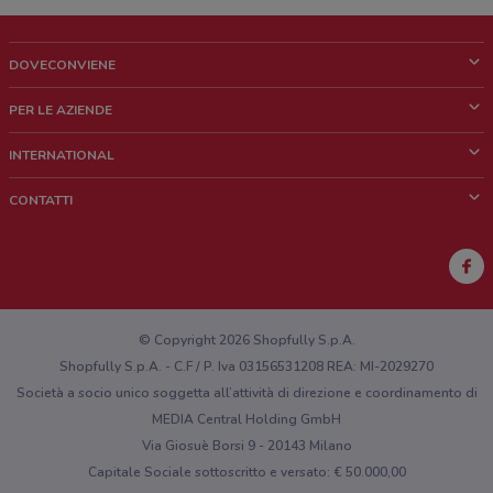
DOVECONVIENE
Cos'è DoveConviene
PER LE AZIENDE
Chi siamo
Cosa facciamo
INTERNATIONAL
News e media
Richieste commerciali e marketing
Brazil
CONTATTI
Lavora con noi
Mexico
Segnalazione punto vendita
France
Segnalazione Volantino
Australia
Hai un malfunzionamento sul web o sull'app?
New Zealand
© Copyright 2026 Shopfully S.p.A.
Shopfully S.p.A. - C.F / P. Iva 03156531208 REA: MI-2029270
Società a socio unico soggetta all’attività di direzione e coordinamento di
MEDIA Central Holding GmbH
Via Giosuè Borsi 9 - 20143 Milano
Capitale Sociale sottoscritto e versato: € 50.000,00