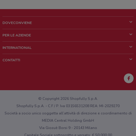
DOVECONVIENE
Cos'è DoveConviene
PER LE AZIENDE
Chi siamo
Cosa facciamo
INTERNATIONAL
News e media
Richieste commerciali e marketing
Brazil
CONTATTI
Lavora con noi
Mexico
Segnalazione punto vendita
France
Segnalazione Volantino
Australia
Hai un malfunzionamento sul web o sull'app?
New Zealand
© Copyright 2026 Shopfully S.p.A.
Shopfully S.p.A. - C.F / P. Iva 03156531208 REA: MI-2029270
Società a socio unico soggetta all’attività di direzione e coordinamento di
MEDIA Central Holding GmbH
Via Giosuè Borsi 9 - 20143 Milano
Capitale Sociale sottoscritto e versato: € 50.000,00