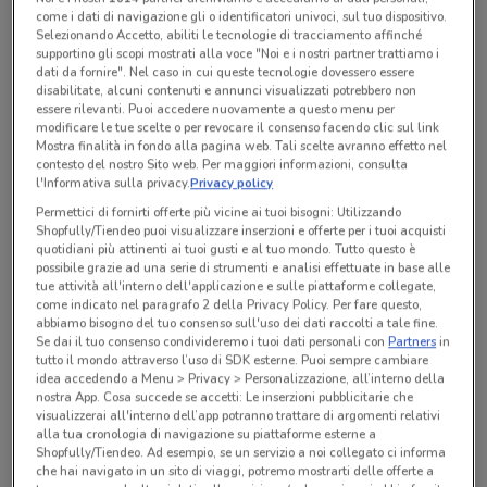
come i dati di navigazione gli o identificatori univoci, sul tuo dispositivo.
Selezionando Accetto, abiliti le tecnologie di tracciamento affinché
supportino gli scopi mostrati alla voce "Noi e i nostri partner trattiamo i
Tutte le promozioni di questo negozio
dati da fornire". Nel caso in cui queste tecnologie dovessero essere
disabilitate, alcuni contenuti e annunci visualizzati potrebbero non
essere rilevanti. Puoi accedere nuovamente a questo menu per
modificare le tue scelte o per revocare il consenso facendo clic sul link
Mostra finalità in fondo alla pagina web. Tali scelte avranno effetto nel
contesto del nostro Sito web. Per maggiori informazioni, consulta
l'Informativa sulla privacy.
Privacy policy
Permettici di fornirti offerte più vicine ai tuoi bisogni: Utilizzando
Shopfully/Tiendeo puoi visualizzare inserzioni e offerte per i tuoi acquisti
quotidiani più attinenti ai tuoi gusti e al tuo mondo. Tutto questo è
possibile grazie ad una serie di strumenti e analisi effettuate in base alle
tue attività all'interno dell'applicazione e sulle piattaforme collegate,
come indicato nel paragrafo 2 della Privacy Policy. Per fare questo,
abbiamo bisogno del tuo consenso sull'uso dei dati raccolti a tale fine.
Se dai il tuo consenso condivideremo i tuoi dati personali con
Partners
in
tutto il mondo attraverso l’uso di SDK esterne. Puoi sempre cambiare
Ci dispiace, al momento non abbiamo pubblicato
idea accedendo a Menu > Privacy > Personalizzazione, all’interno della
volantini nella tua zona. Riprova più tardi.
nostra App. Cosa succede se accetti: Le inserzioni pubblicitarie che
visualizzerai all'interno dell’app potranno trattare di argomenti relativi
alla tua cronologia di navigazione su piattaforme esterne a
Shopfully/Tiendeo. Ad esempio, se un servizio a noi collegato ci informa
che hai navigato in un sito di viaggi, potremo mostrarti delle offerte a