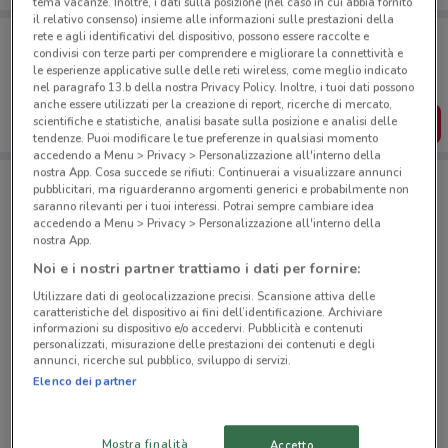
tema vacanze. Inoltre, i dati sulla posizione (nel caso in cui abbia fornito
il relativo consenso) insieme alle informazioni sulle prestazioni della
Porta DoveConviene sempre con te!
rete e agli identificativi del dispositivo, possono essere raccolte e
condivisi con terze parti per comprendere e migliorare la connettività e
Puoi trovare le migliori offerte dei negozi vicino a te,
salvarle e creare la tua lista del risparmio, comodamente
le esperienze applicative sulle delle reti wireless, come meglio indicato
dal tuo cellulare.
nel paragrafo 13.b della nostra Privacy Policy. Inoltre, i tuoi dati possono
anche essere utilizzati per la creazione di report, ricerche di mercato,
scientifiche e statistiche, analisi basate sulla posizione e analisi delle
SCARICA L’APP
tendenze. Puoi modificare le tue preferenze in qualsiasi momento
accedendo a Menu > Privacy > Personalizzazione all'interno della
nostra App. Cosa succede se rifiuti: Continuerai a visualizzare annunci
pubblicitari, ma riguarderanno argomenti generici e probabilmente non
Negozi Todis a Roma
saranno rilevanti per i tuoi interessi. Potrai sempre cambiare idea
accedendo a Menu > Privacy > Personalizzazione all'interno della
nostra App.
Noi e i nostri partner trattiamo i dati per fornire:
Utilizzare dati di geolocalizzazione precisi. Scansione attiva delle
caratteristiche del dispositivo ai fini dell’identificazione. Archiviare
informazioni su dispositivo e/o accedervi. Pubblicità e contenuti
© MapTiler
© OpenStreetMap contributors
personalizzati, misurazione delle prestazioni dei contenuti e degli
annunci, ricerche sul pubblico, sviluppo di servizi.
Elenco dei partner
Viale Ippocrate 56 Roma
587 m
CHIUSO
Mostra finalità
Accetto