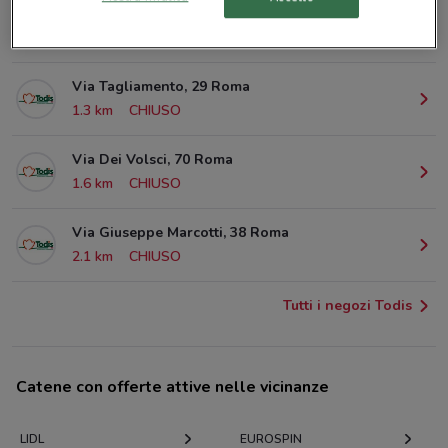
Via Costantino Corvisieri, 2/A Roma
999 m
CHIUSO
Via Tagliamento, 29 Roma
1.3 km
CHIUSO
Via Dei Volsci, 70 Roma
1.6 km
CHIUSO
Via Giuseppe Marcotti, 38 Roma
2.1 km
CHIUSO
Tutti i negozi Todis
Catene con offerte attive nelle vicinanze
LIDL
EUROSPIN