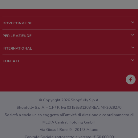
DOVECONVIENE
Cos'è DoveConviene
PER LE AZIENDE
Chi siamo
Cosa facciamo
INTERNATIONAL
News e media
Richieste commerciali e marketing
Brazil
CONTATTI
Lavora con noi
Mexico
Segnalazione punto vendita
France
Segnalazione Volantino
Australia
Hai un malfunzionamento sul web o sull'app?
New Zealand
© Copyright 2026 Shopfully S.p.A.
Shopfully S.p.A. - C.F / P. Iva 03156531208 REA: MI-2029270
Società a socio unico soggetta all’attività di direzione e coordinamento di
MEDIA Central Holding GmbH
Via Giosuè Borsi 9 - 20143 Milano
Capitale Sociale sottoscritto e versato: € 50.000,00