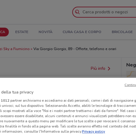
ICA
ESTATE
NOVITÀ
CURA CASA E CORPO
BRICOLAGE
i Sky a Fiumicino
Via Giorgio Giorgis, 89 - Offerte, telefono e orari
Neg
Più info
Contin
 della tua privacy
i
1012
partner archiviamo e accediamo ai dati personali, come i dati di navigazione g
ri univoci, sul tuo dispositivo. Selezionando Accetto, abiliti le tecnologie di tracciame
li scopi mostrati alla voce "Noi e i nostri partner trattiamo i dati da fornire". Nel caso 
ovessero essere disabilitate, alcuni contenuti e annunci visualizzati potrebbero non ess
re nuovamente a questo menu per modificare le tue scelte o per revocare il consenso
provvedimenti regionali o nazionali. Verifica l’accuratezza
tra finalità in fondo alla pagina web. Tali scelte avranno effetto nel contesto del nost
 informazioni, consulta l'Informativa sulla privacy.
Privacy policy