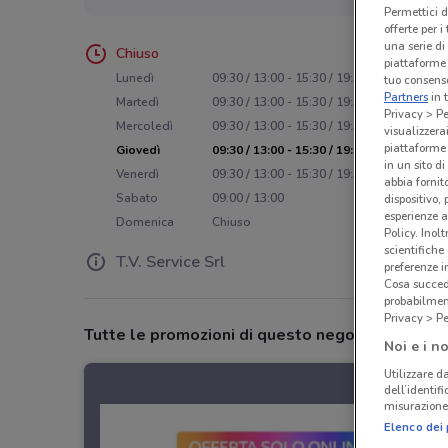
Permettici d
offerte per 
una serie di
Chiuso
piattaforme 
Lunedì
09:30 / 13:00 - 15:30 / 19:30
tuo consenso
Partners
in 
Martedì
09:30 / 13:00 - 15:30 / 19:30
Privacy > Pe
Mercoledì
09:30 / 13:00 - 15:30 / 19:30
visualizzera
piattaforme 
Giovedì
09:30 / 13:00 - 15:30 / 19:30
in un sito d
Venerdì
09:30 / 13:00 - 15:30 / 19:30
abbia fornit
Sabato
09:00 / 13:00
dispositivo,
esperienze a
Domenica
Chiuso
Policy. Inolt
scientifiche
T.V. Service Srl
preferenze 
Cosa succede
probabilmen
Privacy > Pe
Tutte le promozioni di questo negozio
Noi e i no
Utilizzare da
dell’identif
misurazione 
Elenco dei 