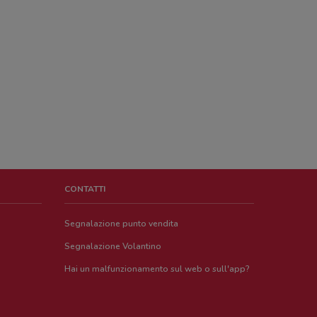
CONTATTI
Segnalazione punto vendita
Segnalazione Volantino
Hai un malfunzionamento sul web o sull'app?