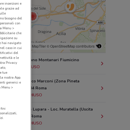
are inserzioni e
bile grazie ad
sulle
amo bisogno del
 personali con
o a Menu >
bblicitarie che
vigazione su
e hai navigato
© MapTiler
© OpenStreetMap contributors
(nel caso in cui
ificativi del
ettività e le
Via Geminiano Montanari Fiumicino
stra Privacy
9.6 km
CHIUSO
cato,
e tue
la nostra App.
Via Francesco Marconi (Zona Pineta
nti generici e
 a Menu >
Sacchetti), 84 Roma
10.2 km
CHIUSO
fini
Via Di Valle Lupara - Loc. Muratella (Uscita
sonalizzati,
31 Gra), 10 Roma
zi.
10.3 km
CHIUSO