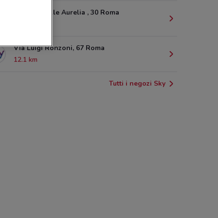
Viale Di Valle Aurelia , 30 Roma
10.9 km
Via Luigi Ronzoni, 67 Roma
12.1 km
Tutti i negozi Sky