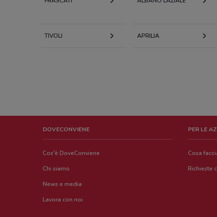
FRASCATI
ALBANO LAZIALE
TIVOLI
APRILIA
DOVECONVIENE
PER LE A
Cos'è DoveConviene
Cosa facc
Chi siamo
Richieste 
News e media
Lavora con noi