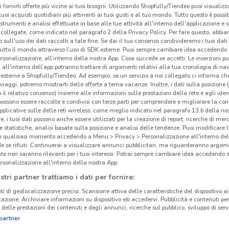
i fornirti offerte più vicine ai tuoi bisogni: Utilizzando Shopfully/Tiendeo puoi visualizz
i tuoi acquisti quotidiani più attinenti ai tuoi gusti e al tuo mondo. Tutto questo è possi
 strumenti e analisi effettuate in base alle tue attività all'interno dell'applicazione e 
collegate, come indicato nel paragrafo 2 della Privacy Policy. Per fare questo, abbi
 sull'uso dei dati raccolti a tale fine. Se dai il tuo consenso condivideremo i tuoi dati
tutto il mondo attraverso l’uso di SDK esterne. Puoi sempre cambiare idea accedend
rsonalizzazione, all’interno della nostra App. Cosa succede se accetti: Le inserzioni pu
i all'interno dell’app potranno trattare di argomenti relativi alla tua cronologia di na
esterne a Shopfully/Tiendeo. Ad esempio, se un servizio a noi collegato ci informa ch
i viaggi, potremo mostrarti delle offerte a tema vacanze. Inoltre, i dati sulla posizione 
o il relativo consenso) insieme alle informazioni sulle prestazioni della rete e agli ident
 possono essere raccolte e condivisi con terze parti per comprendere e migliorare la conn
pplicative sulle delle reti wireless, come meglio indicato nel paragrafo 13.b della no
re, i tuoi dati possono anche essere utilizzati per la creazione di report, ricerche di mer
 e statistiche, analisi basate sulla posizione e analisi delle tendenze. Puoi modificare l
in qualsiasi momento accedendo a Menu > Privacy > Personalizzazione all'interno del
 se rifiuti: Continuerai a visualizzare annunci pubblicitari, ma riguarderanno argome
te non saranno rilevanti per i tuoi interessi. Potrai sempre cambiare idea accedendo
rsonalizzazione all'interno della nostra App.
stri partner trattiamo i dati per fornire:
ti di geolocalizzazione precisi. Scansione attiva delle caratteristiche del dispositivo ai 
icazione. Archiviare informazioni su dispositivo e/o accedervi. Pubblicità e contenuti per
delle prestazioni dei contenuti e degli annunci, ricerche sul pubblico, sviluppo di servi
partner