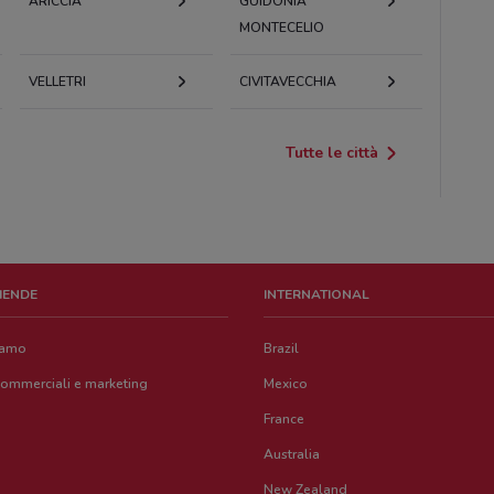
ARICCIA
GUIDONIA
MONTECELIO
VELLETRI
CIVITAVECCHIA
Tutte le città
ZIENDE
INTERNATIONAL
iamo
Brazil
commerciali e marketing
Mexico
France
Australia
New Zealand