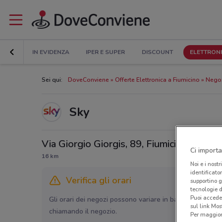
IN EVIDENZA
IPER E SUPER
DISCOUNT
ELETTRON
Sei qui:
DoveConviene
Offerte Elettronica a Fiumicino
Negoz
Sky
Via Giorgio Giorgis, 89, Fiumicino
Ci importa
16 km
Noi e i nostr
identificato
Verifica gli orari
supportino g
tecnologie d
Puoi accede
Gli orari dei negozi possono variare in base agli ultimi 
sul link Mos
chiamando il negozio.
Per maggiori