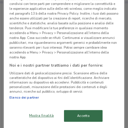
condivisi con terze parti per comprendere e migliorare la connettività e
le esperienze applicative sulle delle reti wireless, come meglio indicato
nel paragrafo 13.b della nostra Privacy Policy. Inoltre, i tuoi dati possono
Negozi Selegiochi a Frosinone
anche essere utilizzati per la creazione di report, ricerche di mercato,
scientifiche e statistiche, analisi basate sulla posizione e analisi delle
tendenze. Puoi modificare le tue preferenze in qualsiasi momento
accedendo a Menu > Privacy > Personalizzazione all'interno della
nostra App. Cosa succede se rifiuti: Continuerai a visualizzare annunci
pubblicitari, ma riguarderanno argomenti generici e probabilmente non
saranno rilevanti per i tuoi interessi. Potrai sempre cambiare idea
accedendo a Menu > Privacy > Personalizzazione all'interno della
© MapTiler
© OpenStreetMap contributors
nostra App.
Noi e i nostri partner trattiamo i dati per fornire:
Via Sodine,90 Frosinone
Utilizzare dati di geolocalizzazione precisi. Scansione attiva delle
3.5 km
caratteristiche del dispositivo ai fini dell’identificazione. Archiviare
informazioni su dispositivo e/o accedervi. Pubblicità e contenuti
personalizzati, misurazione delle prestazioni dei contenuti e degli
via Costantinopoli 18 Sora
annunci, ricerche sul pubblico, sviluppo di servizi.
22.8 km
Elenco dei partner
Tutti i negozi Selegiochi
Mostra finalità
Accetto