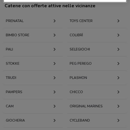
Catene con offerte attive nelle vicinanze
PRENATAL
TOYS CENTER
BIMBO STORE
COLIBRÌ
PALI
SELEGIOCHI
STOKKE
PEG PEREGO
TRUDI
PLASMON
PAMPERS
CHICCO
CAM
ORIGINAL MARINES
GIOCHERIA
CYCLEBAND