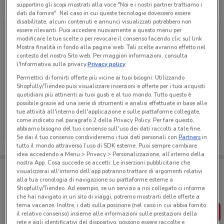
Tutte le promozioni di questo negozio
supportino gli scopi mostrati alla voce "Noi e i nostri partner trattiamo i
dati da fornire". Nel caso in cui queste tecnologie dovessero essere
disabilitate, alcuni contenuti e annunci visualizzati potrebbero non
essere rilevanti. Puoi accedere nuovamente a questo menu per
modificare le tue scelte o per revocare il consenso facendo clic sul link
Mostra finalità in fondo alla pagina web. Tali scelte avranno effetto nel
contesto del nostro Sito web. Per maggiori informazioni, consulta
l'Informativa sulla privacy.
Privacy policy
Permettici di fornirti offerte più vicine ai tuoi bisogni: Utilizzando
Shopfully/Tiendeo puoi visualizzare inserzioni e offerte per i tuoi acquisti
quotidiani più attinenti ai tuoi gusti e al tuo mondo. Tutto questo è
possibile grazie ad una serie di strumenti e analisi effettuate in base alle
tue attività all'interno dell'applicazione e sulle piattaforme collegate,
Selegiochi
come indicato nel paragrafo 2 della Privacy Policy. Per fare questo,
abbiamo bisogno del tuo consenso sull'uso dei dati raccolti a tale fine.
Scade il 31/12
943 m
Se dai il tuo consenso condivideremo i tuoi dati personali con
Partners
in
tutto il mondo attraverso l’uso di SDK esterne. Puoi sempre cambiare
idea accedendo a Menu > Privacy > Personalizzazione, all’interno della
nostra App. Cosa succede se accetti: Le inserzioni pubblicitarie che
Porta DoveConviene sempre con te!
visualizzerai all'interno dell’app potranno trattare di argomenti relativi
Puoi trovare le migliori offerte dei negozi vicino a te,
alla tua cronologia di navigazione su piattaforme esterne a
salvarle e creare la tua lista del risparmio, comodamente
Shopfully/Tiendeo. Ad esempio, se un servizio a noi collegato ci informa
dal tuo cellulare.
che hai navigato in un sito di viaggi, potremo mostrarti delle offerte a
tema vacanze. Inoltre, i dati sulla posizione (nel caso in cui abbia fornito
SCARICA L’APP
il relativo consenso) insieme alle informazioni sulle prestazioni della
rete e agli identificativi del dispositivo, possono essere raccolte e