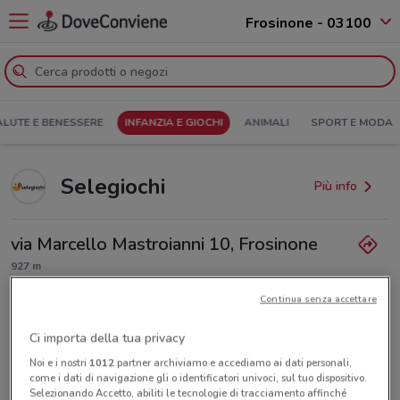
Frosinone - 03100
ALUTE E BENESSERE
INFANZIA E GIOCHI
ANIMALI
SPORT E MODA
Selegiochi
Più info
via Marcello Mastroianni 10, Frosinone
927 m
Lunedì
Martedì
Mercoledì
n.d.
n.d.
n.d.
Continua senza accettare
Giovedì
n.d.
Venerdì
Sabato
Domenica
n.d.
n.d.
n.d.
07751530346
Ci importa della tua privacy
Noi e i nostri
1012
partner archiviamo e accediamo ai dati personali,
come i dati di navigazione gli o identificatori univoci, sul tuo dispositivo.
Selezionando Accetto, abiliti le tecnologie di tracciamento affinché