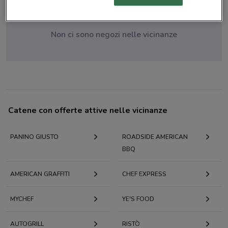
Non ci sono negozi nelle vicinanze
Catene con offerte attive nelle vicinanze
PANINO GIUSTO
ROADSIDE AMERICAN
BBQ
AMERICAN GRAFFITI
CHEF EXPRESS
MYCHEF
YE'S FOOD
AUTOGRILL
RISTÒ