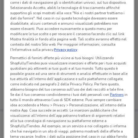
come i dati di navigazione gli o identificatori univoci, sul tuo dispositivo.
Selezionando Accetto, abiliti le tecnologie di tracciamento affinché
supportino gli scopi mostrati alla voce "Noi e i nostri partner trattiamo i
dati da fornire". Nel caso in cui queste tecnologie dovessero essere
disabilitate, alcuni contenuti e annunci visualizzati potrebbero non
essere rilevanti. Puoi accedere nuovamente a questo menu per
modificare le tue scelte o per revocare il consenso facendo clic sul link
Mostra finalità in fondo alla pagina web. Tali scelte avranno effetto nel
contesto del nostro Sito web. Per maggiori informazioni, consulta
l'Informativa sulla privacy.
Privacy policy
Permettici di fornirti offerte più vicine ai tuoi bisogni: Utilizzando
Shopfully/Tiendeo puoi visualizzare inserzioni e offerte per i tuoi acquisti
quotidiani più attinenti ai tuoi gusti e al tuo mondo. Tutto questo è
Ci dispiace, al momento non abbiamo pubblicato
possibile grazie ad una serie di strumenti e analisi effettuate in base alle
tue attività all'interno dell'applicazione e sulle piattaforme collegate,
volantini nella tua zona. Riprova più tardi.
come indicato nel paragrafo 2 della Privacy Policy. Per fare questo,
abbiamo bisogno del tuo consenso sull'uso dei dati raccolti a tale fine.
Se dai il tuo consenso condivideremo i tuoi dati personali con
Partners
in
tutto il mondo attraverso l’uso di SDK esterne. Puoi sempre cambiare
idea accedendo a Menu > Privacy > Personalizzazione, all’interno della
nostra App. Cosa succede se accetti: Le inserzioni pubblicitarie che
visualizzerai all'interno dell’app potranno trattare di argomenti relativi
Porta DoveConviene sempre con te!
alla tua cronologia di navigazione su piattaforme esterne a
Puoi trovare le migliori offerte dei negozi vicino a te,
Shopfully/Tiendeo. Ad esempio, se un servizio a noi collegato ci informa
salvarle e creare la tua lista del risparmio, comodamente
che hai navigato in un sito di viaggi, potremo mostrarti delle offerte a
dal tuo cellulare.
tema vacanze. Inoltre, i dati sulla posizione (nel caso in cui abbia fornito