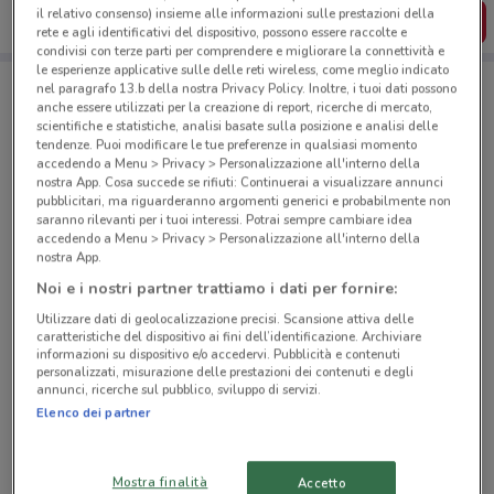
il relativo consenso) insieme alle informazioni sulle prestazioni della
SCARICA L’APP
rete e agli identificativi del dispositivo, possono essere raccolte e
condivisi con terze parti per comprendere e migliorare la connettività e
le esperienze applicative sulle delle reti wireless, come meglio indicato
nel paragrafo 13.b della nostra Privacy Policy. Inoltre, i tuoi dati possono
anche essere utilizzati per la creazione di report, ricerche di mercato,
Negozi Roadside American BBQ a Milano
scientifiche e statistiche, analisi basate sulla posizione e analisi delle
tendenze. Puoi modificare le tue preferenze in qualsiasi momento
accedendo a Menu > Privacy > Personalizzazione all'interno della
nostra App. Cosa succede se rifiuti: Continuerai a visualizzare annunci
pubblicitari, ma riguarderanno argomenti generici e probabilmente non
saranno rilevanti per i tuoi interessi. Potrai sempre cambiare idea
accedendo a Menu > Privacy > Personalizzazione all'interno della
nostra App.
© MapTiler
© OpenStreetMap contributors
Noi e i nostri partner trattiamo i dati per fornire:
Utilizzare dati di geolocalizzazione precisi. Scansione attiva delle
caratteristiche del dispositivo ai fini dell’identificazione. Archiviare
informazioni su dispositivo e/o accedervi. Pubblicità e contenuti
personalizzati, misurazione delle prestazioni dei contenuti e degli
annunci, ricerche sul pubblico, sviluppo di servizi.
Elenco dei partner
Mostra finalità
Accetto