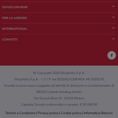
DOVECONVIENE
Cos'è DoveConviene
PER LE AZIENDE
Chi siamo
Cosa facciamo
INTERNATIONAL
News e media
Richieste commerciali e marketing
Brazil
CONTATTI
Lavora con noi
Mexico
Segnalazione punto vendita
France
Segnalazione Volantino
Australia
Hai un malfunzionamento sul web o sull'app?
New Zealand
© Copyright 2026 Shopfully S.p.A.
Shopfully S.p.A. - C.F / P. Iva 03156531208 REA: MI-2029270
Società a socio unico soggetta all’attività di direzione e coordinamento di
MEDIA Central Holding GmbH
Via Giosuè Borsi 9 - 20143 Milano
Capitale Sociale sottoscritto e versato: € 50.000,00
Termini e Condizioni
Privacy policy
Cookie policy
Informativa Beacon