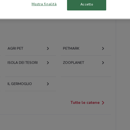
Mostra finalità
Accetto
AGRI PET
PETMARK
ISOLA DEI TESORI
ZOOPLANET
IL GERMOGLIO
Tutte le catene