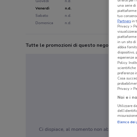
offerte per 
Giovedì
n.d.
una serie di
Venerdì
n.d.
piattaforme 
Sabato
n.d.
tuo consenso
Partners
in 
Domenica
n.d.
Privacy > Pe
visualizzera
piattaforme 
in un sito d
Tutte le promozioni di questo negozio
abbia fornit
dispositivo,
esperienze a
Policy. Inolt
scientifiche
preferenze 
Cosa succede
probabilmen
Privacy > Pe
Noi e i no
Utilizzare da
dell’identif
misurazione 
Elenco dei 
Ci dispiace, al momento non abbiamo pubblica