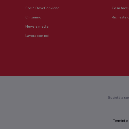
Cos'è DoveConviene
Cosa facc
Chi siamo
Richieste 
News e media
Lavora con noi
Società a so
Termini e