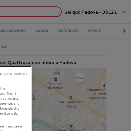
Sei qui:
Padova - 35121
ASSICURAZIONI
VIAGGI
RISTORANTI
SERVIZI
rari
ozi Quattrozampeinfiera a Padova
ua senza accettare
li o
nto affinché
in cui queste
ere rilevanti.
 facendo clic
ro Sito web.
are inserzioni e