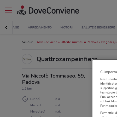
BRICOLAGE
ARREDAMENTO
MOTORI
SALUTE E BENESSERE
Sei qui:
DoveConviene
Offerte Animali a Padova
Negozi Qu
Quattrozampeinfiera
Ci importa
Via Niccolò Tommaseo, 59,
Noi e i nostr
Padova
identificato
supportino g
1.2 km
tecnologie d
Puoi accede
Lunedì
n.d.
sul link Mos
Martedì
n.d.
Per maggiori
Mercoledì
n.d.
Permettici d