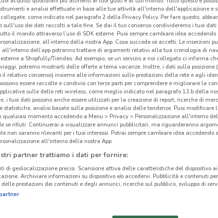
i tuoi acquisti quotidiani più attinenti ai tuoi gusti e al tuo mondo. Tutto questo è possi
 strumenti e analisi effettuate in base alle tue attività all'interno dell'applicazione e 
collegate, come indicato nel paragrafo 2 della Privacy Policy. Per fare questo, abbi
 sull'uso dei dati raccolti a tale fine. Se dai il tuo consenso condivideremo i tuoi dati
tutto il mondo attraverso l’uso di SDK esterne. Puoi sempre cambiare idea accedend
rsonalizzazione, all’interno della nostra App. Cosa succede se accetti: Le inserzioni pu
i all'interno dell’app potranno trattare di argomenti relativi alla tua cronologia di na
esterne a Shopfully/Tiendeo. Ad esempio, se un servizio a noi collegato ci informa ch
i viaggi, potremo mostrarti delle offerte a tema vacanze. Inoltre, i dati sulla posizione 
o il relativo consenso) insieme alle informazioni sulle prestazioni della rete e agli ident
 possono essere raccolte e condivisi con terze parti per comprendere e migliorare la conn
pplicative sulle delle reti wireless, come meglio indicato nel paragrafo 13.b della no
re, i tuoi dati possono anche essere utilizzati per la creazione di report, ricerche di mer
 e statistiche, analisi basate sulla posizione e analisi delle tendenze. Puoi modificare l
in qualsiasi momento accedendo a Menu > Privacy > Personalizzazione all'interno del
 se rifiuti: Continuerai a visualizzare annunci pubblicitari, ma riguarderanno argome
te non saranno rilevanti per i tuoi interessi. Potrai sempre cambiare idea accedendo
rsonalizzazione all'interno della nostra App.
stri partner trattiamo i dati per fornire:
ti di geolocalizzazione precisi. Scansione attiva delle caratteristiche del dispositivo ai 
icazione. Archiviare informazioni su dispositivo e/o accedervi. Pubblicità e contenuti per
delle prestazioni dei contenuti e degli annunci, ricerche sul pubblico, sviluppo di servi
partner
to volantini nella tua zona. Riprova più tardi.