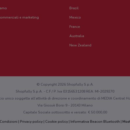
iamo
Brazil
commerciali e marketing
Mexico
France
Australia
New Zealand
© Copyright 2026 Shopfully S.p.A.
Shopfully S.p.A. - C.F / P. Iva 03156531208 REA: MI-2029270
cio unico soggetta all’attività di direzione e coordinamento di MEDIA Central
Via Giosuè Borsi 9 - 20143 Milano
Capitale Sociale sottoscritto e versato: € 50.000,00
 Condizioni
Privacy policy
Cookie policy
Informativa Beacon Bluetooth
Most