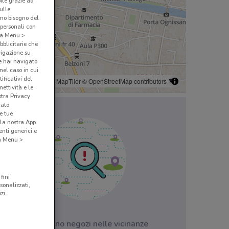
bile grazie ad
sulle
amo bisogno del
 personali con
o a Menu >
bblicitarie che
vigazione su
e hai navigato
(nel caso in cui
ificativi del
© MapTiler
© OpenStreetMap contributors
ettività e le
stra Privacy
cato,
e tue
la nostra App.
nti generici e
 a Menu >
fini
sonalizzati,
zi.
Non ci sono negozi nelle vicinanze