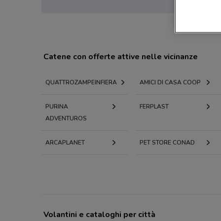
Catene con offerte attive nelle vicinanze
QUATTROZAMPEINFIERA
AMICI DI CASA COOP
PURINA
FERPLAST
ADVENTUROS
ARCAPLANET
PET STORE CONAD
Volantini e cataloghi per città