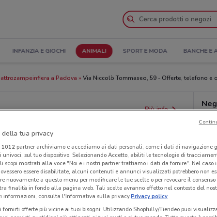
INFANZIA E GIOCHI
ANIMALI
SPORT E MODA
BANCHE E 
attrozampeinfiera a Padova
Via Niccolò Tommaseo, 59 - Offerte, telefono e o
Neg
Più info
Contin
 della tua privacy
i
1012
partner archiviamo e accediamo ai dati personali, come i dati di navigazione g
ri univoci, sul tuo dispositivo. Selezionando Accetto, abiliti le tecnologie di tracciame
li scopi mostrati alla voce "Noi e i nostri partner trattiamo i dati da fornire". Nel caso 
ovessero essere disabilitate, alcuni contenuti e annunci visualizzati potrebbero non ess
re nuovamente a questo menu per modificare le tue scelte o per revocare il consenso
tra finalità in fondo alla pagina web. Tali scelte avranno effetto nel contesto del nost
 informazioni, consulta l'Informativa sulla privacy.
Privacy policy
i fornirti offerte più vicine ai tuoi bisogni: Utilizzando Shopfully/Tiendeo puoi visualizz