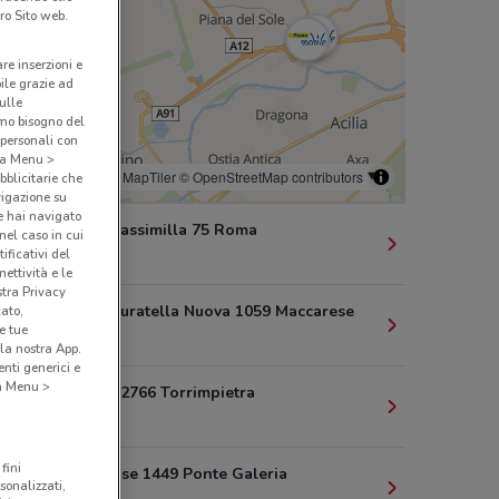
ro Sito web.
are inserzioni e
bile grazie ad
sulle
amo bisogno del
 personali con
o a Menu >
© MapTiler
© OpenStreetMap contributors
bblicitarie che
vigazione su
e hai navigato
Via Della Massimilla 75 Roma
(nel caso in cui
ificativi del
4.2 km
ettività e le
stra Privacy
Via Della Muratella Nuova 1059 Maccarese
cato,
e tue
6 km
la nostra App.
nti generici e
 a Menu >
Via Aurelia 2766 Torrimpietra
8.8 km
fini
Via Portuense 1449 Ponte Galeria
sonalizzati,