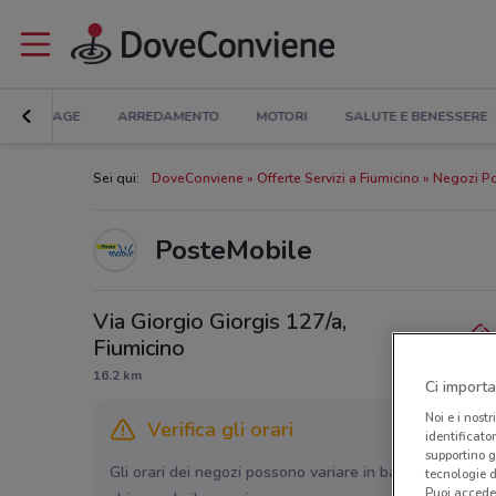
BRICOLAGE
ARREDAMENTO
MOTORI
SALUTE E BENESSERE
Sei qui:
DoveConviene
Offerte Servizi a Fiumicino
Negozi Po
PosteMobile
Via Giorgio Giorgis 127/a,
Fiumicino
16.2 km
Ci importa
Noi e i nostr
Verifica gli orari
identificato
supportino g
Gli orari dei negozi possono variare in base agli ultimi 
tecnologie d
Puoi accede