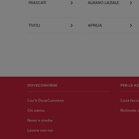
FRASCATI
ALBANO LAZIALE
TIVOLI
APRILIA
DOVECONVIENE
PER LE A
Cos'è DoveConviene
Cosa facc
Chi siamo
Richieste 
News e media
Lavora con noi