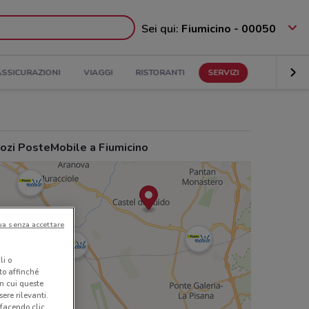
Sei qui:
Fiumicino - 00050
ASSICURAZIONI
VIAGGI
RISTORANTI
SERVIZI
ozi PosteMobile a Fiumicino
ua senza accettare
li o
nto affinché
in cui queste
ere rilevanti.
 facendo clic