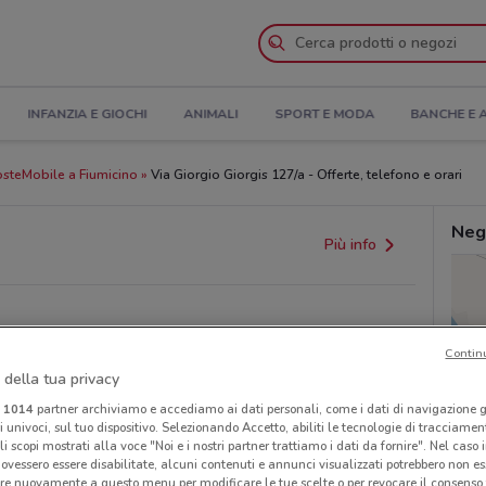
INFANZIA E GIOCHI
ANIMALI
SPORT E MODA
BANCHE E 
steMobile a Fiumicino
Via Giorgio Giorgis 127/a - Offerte, telefono e orari
Neg
Più info
Contin
 della tua privacy
i
1014
partner archiviamo e accediamo ai dati personali, come i dati di navigazione g
ri univoci, sul tuo dispositivo. Selezionando Accetto, abiliti le tecnologie di tracciame
li scopi mostrati alla voce "Noi e i nostri partner trattiamo i dati da fornire". Nel caso 
provvedimenti regionali o nazionali. Verifica l’accuratezza
ovessero essere disabilitate, alcuni contenuti e annunci visualizzati potrebbero non ess
re nuovamente a questo menu per modificare le tue scelte o per revocare il consenso