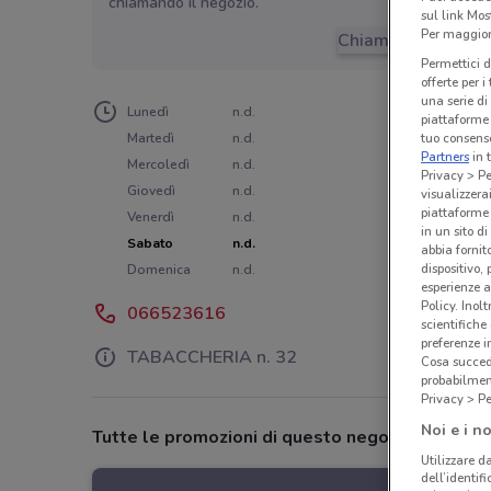
chiamando il negozio.
sul link Mos
Per maggiori
Chiama il negozio
Permettici d
offerte per 
una serie di
Lunedì
n.d.
piattaforme 
tuo consenso
Martedì
n.d.
Partners
in 
Mercoledì
n.d.
Privacy > Pe
Giovedì
n.d.
visualizzera
piattaforme 
Venerdì
n.d.
in un sito d
Sabato
n.d.
abbia fornit
dispositivo,
Domenica
n.d.
esperienze a
Policy. Inolt
066523616
scientifiche
preferenze 
TABACCHERIA n. 32
Cosa succede
probabilmen
Privacy > Pe
Noi e i no
Tutte le promozioni di questo negozio
Utilizzare da
dell’identif