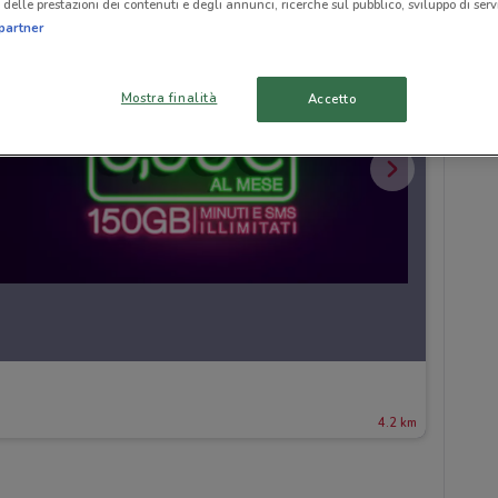
delle prestazioni dei contenuti e degli annunci, ricerche sul pubblico, sviluppo di servi
partner
Mostra finalità
Accetto
4.2 km