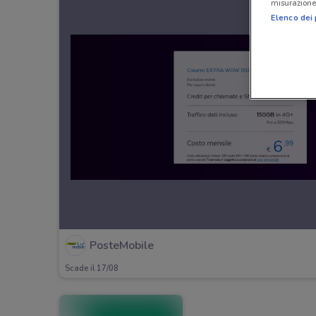
misurazione 
Elenco dei 
PosteMobile
Scade il 17/08