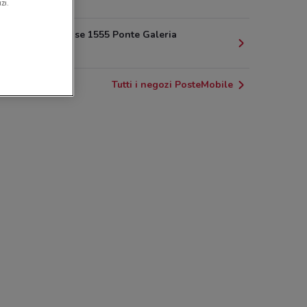
9.5 km
zi.
Via Portuense 1555 Ponte Galeria
9.5 km
Tutti i negozi PosteMobile