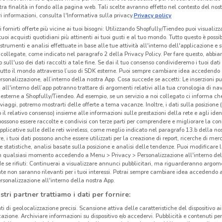
tra finalità in fondo alla pagina web. Tali scelte avranno effetto nel contesto del nost
 informazioni, consulta l'Informativa sulla privacy.
Privacy policy
i fornirti offerte più vicine ai tuoi bisogni: Utilizzando Shopfully/Tiendeo puoi visualizz
i tuoi acquisti quotidiani più attinenti ai tuoi gusti e al tuo mondo. Tutto questo è possi
 strumenti e analisi effettuate in base alle tue attività all'interno dell'applicazione e 
collegate, come indicato nel paragrafo 2 della Privacy Policy. Per fare questo, abbi
 sull'uso dei dati raccolti a tale fine. Se dai il tuo consenso condivideremo i tuoi dati
tutto il mondo attraverso l’uso di SDK esterne. Puoi sempre cambiare idea accedend
rsonalizzazione, all’interno della nostra App. Cosa succede se accetti: Le inserzioni pu
i all'interno dell’app potranno trattare di argomenti relativi alla tua cronologia di na
esterne a Shopfully/Tiendeo. Ad esempio, se un servizio a noi collegato ci informa ch
i viaggi, potremo mostrarti delle offerte a tema vacanze. Inoltre, i dati sulla posizione 
o il relativo consenso) insieme alle informazioni sulle prestazioni della rete e agli ident
 possono essere raccolte e condivisi con terze parti per comprendere e migliorare la conn
pplicative sulle delle reti wireless, come meglio indicato nel paragrafo 13.b della no
re, i tuoi dati possono anche essere utilizzati per la creazione di report, ricerche di mer
 e statistiche, analisi basate sulla posizione e analisi delle tendenze. Puoi modificare l
in qualsiasi momento accedendo a Menu > Privacy > Personalizzazione all'interno del
 se rifiuti: Continuerai a visualizzare annunci pubblicitari, ma riguarderanno argome
te non saranno rilevanti per i tuoi interessi. Potrai sempre cambiare idea accedendo
rsonalizzazione all'interno della nostra App.
stri partner trattiamo i dati per fornire:
ti di geolocalizzazione precisi. Scansione attiva delle caratteristiche del dispositivo ai 
icazione. Archiviare informazioni su dispositivo e/o accedervi. Pubblicità e contenuti per