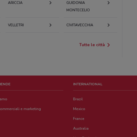
ARICCIA
GUIDONIA
MONTECELIO
VELLETRI
CIVITAVECCHIA
Tutte le città
ZIENDE
INTERNATIONAL
iamo
Brazil
commerciali e marketing
Mexico
France
Australia