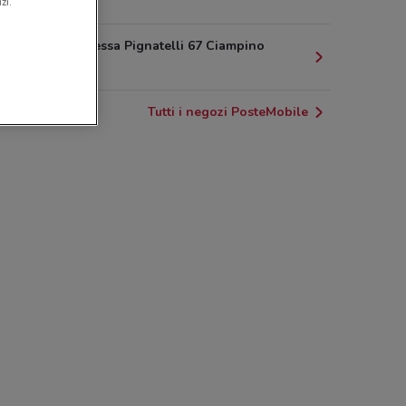
356 m
zi.
Via Principessa Pignatelli 67 Ciampino
554 m
Tutti i negozi PosteMobile