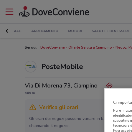
BRICOLAGE
ARREDAMENTO
MOTORI
SALUTE E BENESSERE
Sei qui:
DoveConviene
Offerte Servizi a Ciampino
Negozi P
PosteMobile
Via Di Morena 73, Ciampino
469 m
Ci importa
Verifica gli orari
Noi e i nostr
identificato
Gli orari dei negozi possono variare in base agli ultimi 
supportino g
chiamando il negozio.
tecnologie d
Puoi accede