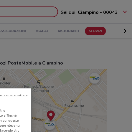
Sei qui:
Ciampino - 00043
ASSICURAZIONI
VIAGGI
RISTORANTI
SERVIZI
ozi PosteMobile a Ciampino
ua senza accettare
li o
nto affinché
in cui queste
ere rilevanti.
 facendo clic