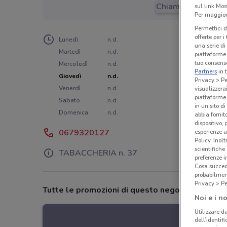
Chiama il negozio
sul link Mos
Per maggiori
Permettici d
offerte per 
Lunedì
n.d.
una serie di
Martedì
n.d.
piattaforme 
tuo consenso
Mercoledì
n.d.
Partners
in 
Giovedì
n.d.
Privacy > Pe
Venerdì
n.d.
visualizzera
piattaforme 
Sabato
n.d.
in un sito d
Domenica
n.d.
abbia fornit
dispositivo,
0679320127
esperienze a
Policy. Inolt
scientifiche
TABACCHERIA n. 37
preferenze 
Cosa succede
probabilmen
Privacy > Pe
Tutte le promozioni di questo negozio
Noi e i no
Utilizzare da
dell’identif