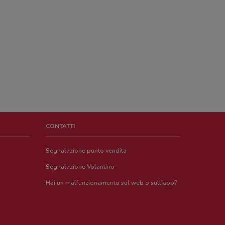
CONTATTI
Segnalazione punto vendita
Segnalazione Volantino
Hai un malfunzionamento sul web o sull'app?