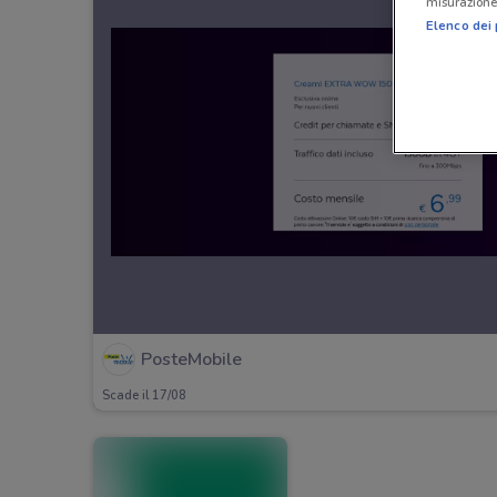
misurazione 
Elenco dei 
PosteMobile
Scade il 17/08