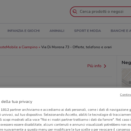
INFANZIA E GIOCHI
ANIMALI
SPORT E MODA
BANCHE E 
osteMobile a Ciampino
Via Di Morena 73 - Offerte, telefono e orari
Neg
Più info
Contin
 della tua privacy
i
1012
partner archiviamo e accediamo ai dati personali, come i dati di navigazione g
ri univoci, sul tuo dispositivo. Selezionando Accetto, abiliti le tecnologie di tracciame
provvedimenti regionali o nazionali. Verifica l’accuratezza
li scopi mostrati alla voce "Noi e i nostri partner trattiamo i dati da fornire". Nel caso 
ovessero essere disabilitate, alcuni contenuti e annunci visualizzati potrebbero non ess
re nuovamente a questo menu per modificare le tue scelte o per revocare il consenso