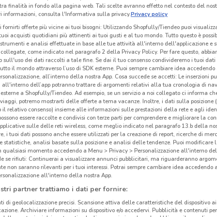
tra finalità in fondo alla pagina web. Tali scelte avranno effetto nel contesto del nost
 informazioni, consulta l'Informativa sulla privacy.
Privacy policy
i fornirti offerte più vicine ai tuoi bisogni: Utilizzando Shopfully/Tiendeo puoi visualizz
i tuoi acquisti quotidiani più attinenti ai tuoi gusti e al tuo mondo. Tutto questo è possi
 strumenti e analisi effettuate in base alle tue attività all'interno dell'applicazione e 
collegate, come indicato nel paragrafo 2 della Privacy Policy. Per fare questo, abbi
 sull'uso dei dati raccolti a tale fine. Se dai il tuo consenso condivideremo i tuoi dati
tutto il mondo attraverso l’uso di SDK esterne. Puoi sempre cambiare idea accedend
rsonalizzazione, all’interno della nostra App. Cosa succede se accetti: Le inserzioni pu
i all'interno dell’app potranno trattare di argomenti relativi alla tua cronologia di na
esterne a Shopfully/Tiendeo. Ad esempio, se un servizio a noi collegato ci informa ch
i viaggi, potremo mostrarti delle offerte a tema vacanze. Inoltre, i dati sulla posizione 
o il relativo consenso) insieme alle informazioni sulle prestazioni della rete e agli ident
 possono essere raccolte e condivisi con terze parti per comprendere e migliorare la conn
pplicative sulle delle reti wireless, come meglio indicato nel paragrafo 13.b della no
re, i tuoi dati possono anche essere utilizzati per la creazione di report, ricerche di mer
 e statistiche, analisi basate sulla posizione e analisi delle tendenze. Puoi modificare l
in qualsiasi momento accedendo a Menu > Privacy > Personalizzazione all'interno del
 se rifiuti: Continuerai a visualizzare annunci pubblicitari, ma riguarderanno argome
te non saranno rilevanti per i tuoi interessi. Potrai sempre cambiare idea accedendo
rsonalizzazione all'interno della nostra App.
stri partner trattiamo i dati per fornire:
ti di geolocalizzazione precisi. Scansione attiva delle caratteristiche del dispositivo ai 
icazione. Archiviare informazioni su dispositivo e/o accedervi. Pubblicità e contenuti per