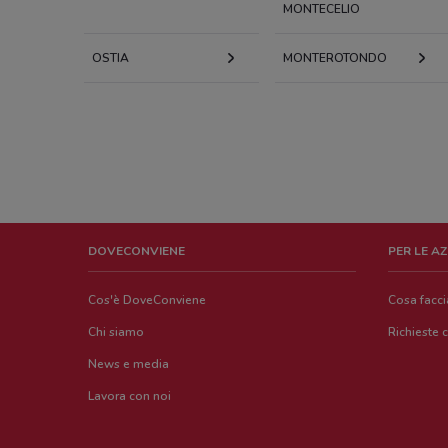
MONTECELIO
OSTIA
MONTEROTONDO
DOVECONVIENE
PER LE A
Cos'è DoveConviene
Cosa facc
Chi siamo
Richieste 
News e media
Lavora con noi