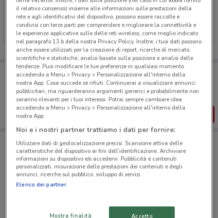
tema vacanze. Inoltre, i dati sulla posizione (nel caso in cui abbia fornito
il relativo consenso) insieme alle informazioni sulle prestazioni della
rete e agli identificativi del dispositivo, possono essere raccolte e
Pinalli
condivisi con terze parti per comprendere e migliorare la connettività e
le esperienze applicative sulle delle reti wireless, come meglio indicato
Scade il 31/08
753 m
nel paragrafo 13.b della nostra Privacy Policy. Inoltre, i tuoi dati possono
anche essere utilizzati per la creazione di report, ricerche di mercato,
scientifiche e statistiche, analisi basate sulla posizione e analisi delle
tendenze. Puoi modificare le tue preferenze in qualsiasi momento
Porta DoveConviene sempre con te!
accedendo a Menu > Privacy > Personalizzazione all'interno della
Puoi trovare le migliori offerte dei negozi vicino a te,
nostra App. Cosa succede se rifiuti: Continuerai a visualizzare annunci
salvarle e creare la tua lista del risparmio, comodamente
pubblicitari, ma riguarderanno argomenti generici e probabilmente non
dal tuo cellulare.
saranno rilevanti per i tuoi interessi. Potrai sempre cambiare idea
accedendo a Menu > Privacy > Personalizzazione all'interno della
SCARICA L’APP
nostra App.
Noi e i nostri partner trattiamo i dati per fornire:
Utilizzare dati di geolocalizzazione precisi. Scansione attiva delle
caratteristiche del dispositivo ai fini dell’identificazione. Archiviare
Negozi Pinalli a Trento
informazioni su dispositivo e/o accedervi. Pubblicità e contenuti
personalizzati, misurazione delle prestazioni dei contenuti e degli
annunci, ricerche sul pubblico, sviluppo di servizi.
Elenco dei partner
Mostra finalità
Accetto