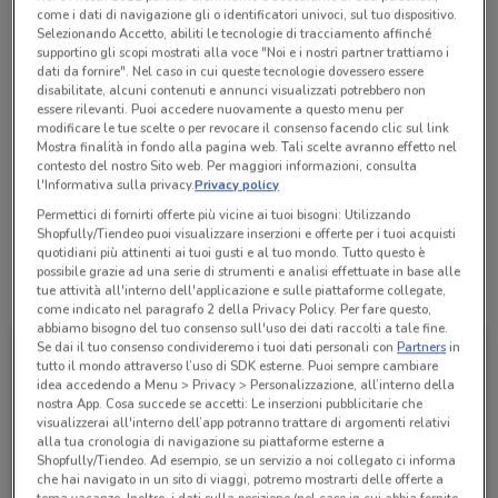
come i dati di navigazione gli o identificatori univoci, sul tuo dispositivo.
Chiama il negozio
Selezionando Accetto, abiliti le tecnologie di tracciamento affinché
supportino gli scopi mostrati alla voce "Noi e i nostri partner trattiamo i
dati da fornire". Nel caso in cui queste tecnologie dovessero essere
disabilitate, alcuni contenuti e annunci visualizzati potrebbero non
Aperto
Lunedì
Martedì
Mercoledì
Giovedì
10:00 / 19:00
09:30 / 19:00
09:30 / 19:00
09:30 / 19:00
essere rilevanti. Puoi accedere nuovamente a questo menu per
Venerdì
09:30 / 19:00
modificare le tue scelte o per revocare il consenso facendo clic sul link
Sabato
Domenica
09:30 / 19:00
14:00 / 19:00
Mostra finalità in fondo alla pagina web. Tali scelte avranno effetto nel
0461 261080
contesto del nostro Sito web. Per maggiori informazioni, consulta
l'Informativa sulla privacy.
Privacy policy
Trento Pinalli Store
Permettici di fornirti offerte più vicine ai tuoi bisogni: Utilizzando
Shopfully/Tiendeo puoi visualizzare inserzioni e offerte per i tuoi acquisti
quotidiani più attinenti ai tuoi gusti e al tuo mondo. Tutto questo è
possibile grazie ad una serie di strumenti e analisi effettuate in base alle
Tutte le promozioni di questo negozio
tue attività all'interno dell'applicazione e sulle piattaforme collegate,
come indicato nel paragrafo 2 della Privacy Policy. Per fare questo,
abbiamo bisogno del tuo consenso sull'uso dei dati raccolti a tale fine.
Se dai il tuo consenso condivideremo i tuoi dati personali con
Partners
in
tutto il mondo attraverso l’uso di SDK esterne. Puoi sempre cambiare
idea accedendo a Menu > Privacy > Personalizzazione, all’interno della
nostra App. Cosa succede se accetti: Le inserzioni pubblicitarie che
visualizzerai all'interno dell’app potranno trattare di argomenti relativi
alla tua cronologia di navigazione su piattaforme esterne a
Shopfully/Tiendeo. Ad esempio, se un servizio a noi collegato ci informa
che hai navigato in un sito di viaggi, potremo mostrarti delle offerte a