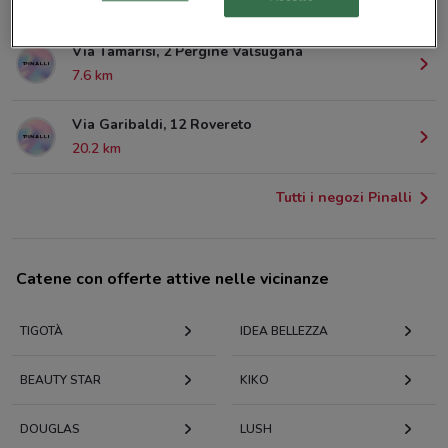
© MapTiler
© OpenStreetMap contributors
Via Tamarisi, 2 Pergine Valsugana
7.6 km
Via Garibaldi, 12 Rovereto
20.2 km
Tutti i negozi Pinalli
Catene con offerte attive nelle vicinanze
TIGOTÀ
IDEA BELLEZZA
BEAUTY STAR
KIKO
DOUGLAS
LUSH