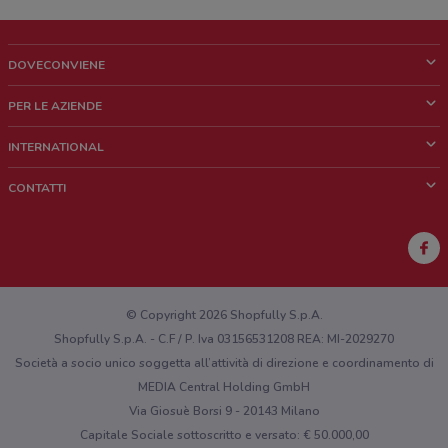
DOVECONVIENE
Cos'è DoveConviene
PER LE AZIENDE
Chi siamo
Cosa facciamo
INTERNATIONAL
News e media
Richieste commerciali e marketing
Brazil
CONTATTI
Lavora con noi
Mexico
Segnalazione punto vendita
France
Segnalazione Volantino
Australia
Hai un malfunzionamento sul web o sull'app?
New Zealand
© Copyright 2026 Shopfully S.p.A.
Shopfully S.p.A. - C.F / P. Iva 03156531208 REA: MI-2029270
Società a socio unico soggetta all’attività di direzione e coordinamento di
MEDIA Central Holding GmbH
Via Giosuè Borsi 9 - 20143 Milano
Capitale Sociale sottoscritto e versato: € 50.000,00