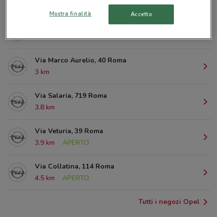
© MapTiler
© OpenStreetMap contributors
Mostra finalità
Accetto
Via Nomentana, 401 Roma
1.8 km
Via Marco Aurelio, 40 Roma
3 km
Via Salaria, 719 Roma
3.8 km
Via Veturia, 39 Roma
3.9 km
APERTO
Via Collatina, 114 Roma
4.5 km
APERTO
Tutti i negozi Opel