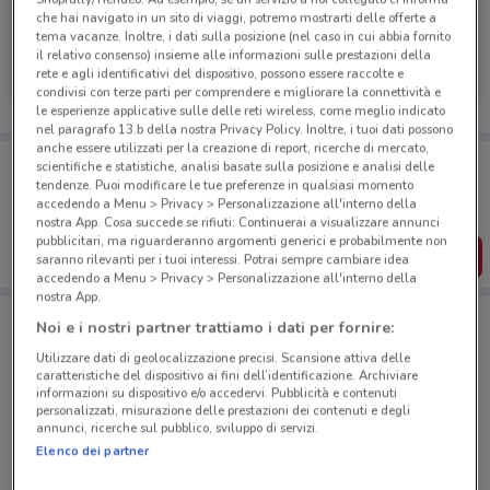
che hai navigato in un sito di viaggi, potremo mostrarti delle offerte a
tema vacanze. Inoltre, i dati sulla posizione (nel caso in cui abbia fornito
Opel
il relativo consenso) insieme alle informazioni sulle prestazioni della
rete e agli identificativi del dispositivo, possono essere raccolte e
1.8 km
condivisi con terze parti per comprendere e migliorare la connettività e
le esperienze applicative sulle delle reti wireless, come meglio indicato
nel paragrafo 13.b della nostra Privacy Policy. Inoltre, i tuoi dati possono
anche essere utilizzati per la creazione di report, ricerche di mercato,
Porta DoveConviene sempre con te!
scientifiche e statistiche, analisi basate sulla posizione e analisi delle
Puoi trovare le migliori offerte dei negozi vicino a te,
tendenze. Puoi modificare le tue preferenze in qualsiasi momento
salvarle e creare la tua lista del risparmio, comodamente
accedendo a Menu > Privacy > Personalizzazione all'interno della
dal tuo cellulare.
nostra App. Cosa succede se rifiuti: Continuerai a visualizzare annunci
pubblicitari, ma riguarderanno argomenti generici e probabilmente non
SCARICA L’APP
saranno rilevanti per i tuoi interessi. Potrai sempre cambiare idea
accedendo a Menu > Privacy > Personalizzazione all'interno della
nostra App.
Noi e i nostri partner trattiamo i dati per fornire:
Negozi Opel a Roma
Utilizzare dati di geolocalizzazione precisi. Scansione attiva delle
caratteristiche del dispositivo ai fini dell’identificazione. Archiviare
informazioni su dispositivo e/o accedervi. Pubblicità e contenuti
personalizzati, misurazione delle prestazioni dei contenuti e degli
annunci, ricerche sul pubblico, sviluppo di servizi.
Elenco dei partner