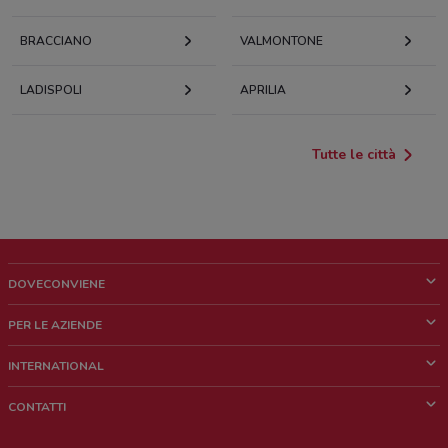
BRACCIANO
VALMONTONE
LADISPOLI
APRILIA
Tutte le città
DOVECONVIENE
Cos'è DoveConviene
PER LE AZIENDE
Chi siamo
Cosa facciamo
INTERNATIONAL
News e media
Richieste commerciali e marketing
Brazil
CONTATTI
Lavora con noi
Mexico
Segnalazione punto vendita