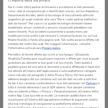
Ci importa della tua privacy
Chiama il negozio
Noi e i nostri
1012
partner archiviamo e accediamo ai dati personali,
come i dati di navigazione gli o identificatori univoci, sul tuo dispositivo.
Selezionando Accetto, abiliti le tecnologie di tracciamento affinché
supportino gli scopi mostrati alla voce "Noi e i nostri partner trattiamo i
Aperto
Lunedì
Martedì
Mercoledì
Giovedì
09:00 / 19:30
09:00 / 19:30
09:00 / 19:30
09:00 / 19:30
dati da fornire". Nel caso in cui queste tecnologie dovessero essere
Venerdì
09:00 / 19:30
disabilitate, alcuni contenuti e annunci visualizzati potrebbero non
Sabato
Domenica
09:00 / 19:30
Chiuso
essere rilevanti. Puoi accedere nuovamente a questo menu per
06 22424019
modificare le tue scelte o per revocare il consenso facendo clic sul link
Mostra finalità in fondo alla pagina web. Tali scelte avranno effetto nel
contesto del nostro Sito web. Per maggiori informazioni, consulta
Autoimport
l'Informativa sulla privacy.
Privacy policy
Permettici di fornirti offerte più vicine ai tuoi bisogni: Utilizzando
Shopfully/Tiendeo puoi visualizzare inserzioni e offerte per i tuoi acquisti
Tutte le promozioni di questo negozio
quotidiani più attinenti ai tuoi gusti e al tuo mondo. Tutto questo è
possibile grazie ad una serie di strumenti e analisi effettuate in base alle
tue attività all'interno dell'applicazione e sulle piattaforme collegate,
come indicato nel paragrafo 2 della Privacy Policy. Per fare questo,
abbiamo bisogno del tuo consenso sull'uso dei dati raccolti a tale fine.
Se dai il tuo consenso condivideremo i tuoi dati personali con
Partners
in
tutto il mondo attraverso l’uso di SDK esterne. Puoi sempre cambiare
idea accedendo a Menu > Privacy > Personalizzazione, all’interno della
nostra App. Cosa succede se accetti: Le inserzioni pubblicitarie che
visualizzerai all'interno dell’app potranno trattare di argomenti relativi
alla tua cronologia di navigazione su piattaforme esterne a
Shopfully/Tiendeo. Ad esempio, se un servizio a noi collegato ci informa