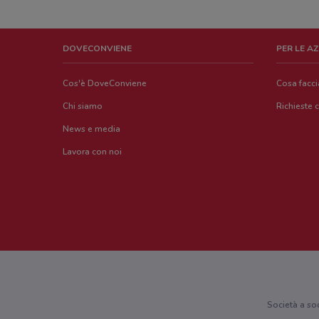
DOVECONVIENE
PER LE A
Cos'è DoveConviene
Cosa facc
Chi siamo
Richieste 
News e media
Lavora con noi
Società a so