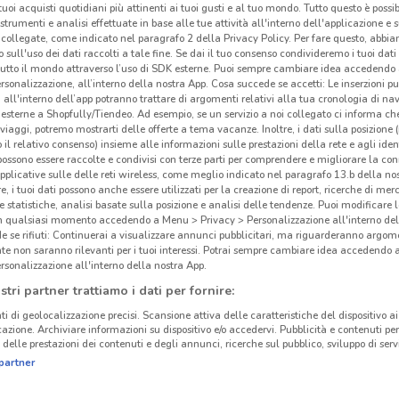
i tuoi acquisti quotidiani più attinenti ai tuoi gusti e al tuo mondo. Tutto questo è possi
 strumenti e analisi effettuate in base alle tue attività all'interno dell'applicazione e 
collegate, come indicato nel paragrafo 2 della Privacy Policy. Per fare questo, abbi
 sull'uso dei dati raccolti a tale fine. Se dai il tuo consenso condivideremo i tuoi dati
tutto il mondo attraverso l’uso di SDK esterne. Puoi sempre cambiare idea accedend
rsonalizzazione, all’interno della nostra App. Cosa succede se accetti: Le inserzioni pu
i all'interno dell’app potranno trattare di argomenti relativi alla tua cronologia di na
esterne a Shopfully/Tiendeo. Ad esempio, se un servizio a noi collegato ci informa ch
i viaggi, potremo mostrarti delle offerte a tema vacanze. Inoltre, i dati sulla posizione 
o il relativo consenso) insieme alle informazioni sulle prestazioni della rete e agli ident
 possono essere raccolte e condivisi con terze parti per comprendere e migliorare la conn
pplicative sulle delle reti wireless, come meglio indicato nel paragrafo 13.b della no
re, i tuoi dati possono anche essere utilizzati per la creazione di report, ricerche di mer
 e statistiche, analisi basate sulla posizione e analisi delle tendenze. Puoi modificare l
in qualsiasi momento accedendo a Menu > Privacy > Personalizzazione all'interno del
 se rifiuti: Continuerai a visualizzare annunci pubblicitari, ma riguarderanno argome
te non saranno rilevanti per i tuoi interessi. Potrai sempre cambiare idea accedendo
rsonalizzazione all'interno della nostra App.
stri partner trattiamo i dati per fornire:
ti di geolocalizzazione precisi. Scansione attiva delle caratteristiche del dispositivo ai 
icazione. Archiviare informazioni su dispositivo e/o accedervi. Pubblicità e contenuti per
delle prestazioni dei contenuti e degli annunci, ricerche sul pubblico, sviluppo di servi
partner