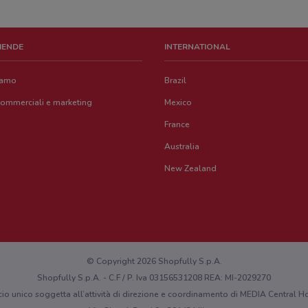
ZIENDE
INTERNATIONAL
iamo
Brazil
commerciali e marketing
Mexico
France
Australia
New Zealand
© Copyright 2026 Shopfully S.p.A.
Shopfully S.p.A. - C.F / P. Iva 03156531208 REA: MI-2029270
cio unico soggetta all’attività di direzione e coordinamento di MEDIA Central