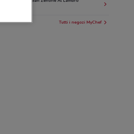
Via Milano San Zenone Al Lambro
24.1 km
Tutti i negozi MyChef