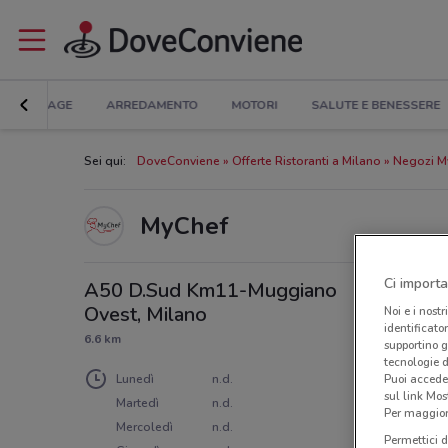
BRICOLAGE
ARREDAMENTO
MOTORI
SALUTE E BENESSERE
Sei qui:
DoveConviene
Offerte Ristoranti a Milano
Negozi M
MyChef
Ci importa
A50 D.Sud Km11-Muggiano
Ovest, Milano
Noi e i nostr
identificato
6.6 km
supportino g
tecnologie d
Lunedì
n.d.
Puoi accede
sul link Mos
Martedì
n.d.
Per maggiori
Mercoledì
n.d.
Permettici d