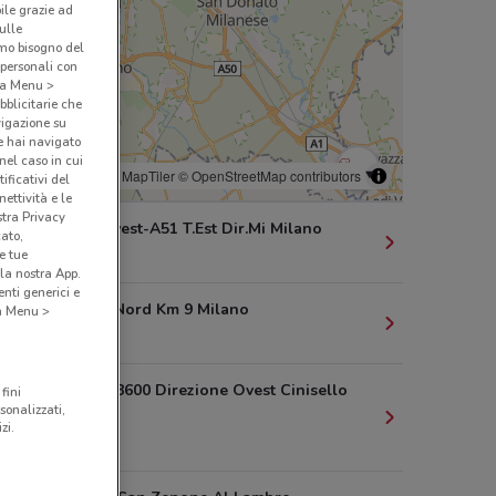
bile grazie ad
sulle
amo bisogno del
 personali con
o a Menu >
bblicitarie che
vigazione su
e hai navigato
(nel caso in cui
© MapTiler
© OpenStreetMap contributors
ificativi del
ettività e le
stra Privacy
C.Gobba Ovest-A51 T.Est Dir.Mi Milano
cato,
9.4 km
e tue
la nostra App.
nti generici e
A51 Mi Dir Nord Km 9 Milano
 a Menu >
9.6 km
Via A4-Km 8600 Direzione Ovest Cinisello
fini
sonalizzati,
Balsamo
zi.
9.8 km