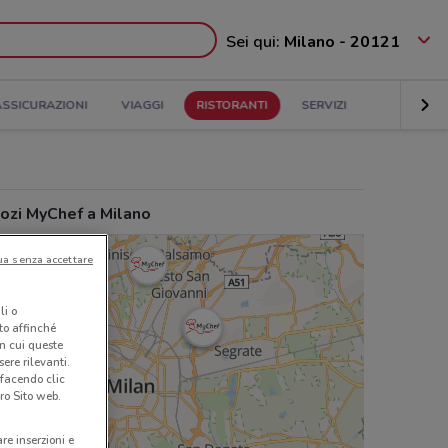
Sei qui:
Milano - 20121
ASSICURAZIONI
VIAGGI
RISTORANTI
SERVIZI
ozi MyChef a Milano
ua senza accettare
li o
nto affinché
in cui queste
ere rilevanti.
 facendo clic
ro Sito web.
are inserzioni e