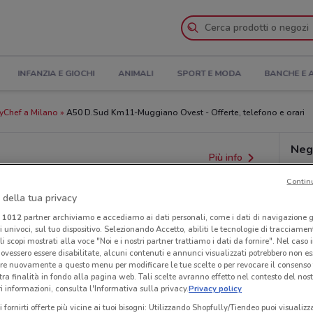
INFANZIA E GIOCHI
ANIMALI
SPORT E MODA
BANCHE E 
yChef a Milano
A50 D.Sud Km11-Muggiano Ovest - Offerte, telefono e orari
Neg
Più info
Contin
 della tua privacy
i
1012
partner archiviamo e accediamo ai dati personali, come i dati di navigazione g
ri univoci, sul tuo dispositivo. Selezionando Accetto, abiliti le tecnologie di tracciame
li scopi mostrati alla voce "Noi e i nostri partner trattiamo i dati da fornire". Nel caso 
ovessero essere disabilitate, alcuni contenuti e annunci visualizzati potrebbero non ess
re nuovamente a questo menu per modificare le tue scelte o per revocare il consenso
tra finalità in fondo alla pagina web. Tali scelte avranno effetto nel contesto del nost
 informazioni, consulta l'Informativa sulla privacy.
Privacy policy
i fornirti offerte più vicine ai tuoi bisogni: Utilizzando Shopfully/Tiendeo puoi visualizz