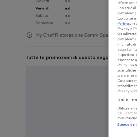
Giovedì
n.d.
offerte per 
una serie di
Venerdì
n.d.
piattaforme 
Sabato
n.d.
tuo consenso
Domenica
n.d.
Partners
in 
Privacy > Pe
visualizzera
My Chef Ristorazione Comm.Spa
piattaforme 
in un sito d
abbia fornit
dispositivo,
Tutte le promozioni di questo negozio
esperienze a
Policy. Inolt
scientifiche
preferenze 
Cosa succede
probabilmen
Privacy > Pe
Noi e i no
Utilizzare da
dell’identif
misurazione 
Elenco dei 