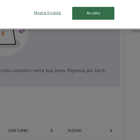
Mostra finalità
Accetto
to volantini nella tua zona. Riprova più tardi.
CAR CLINIC
SUZUKI