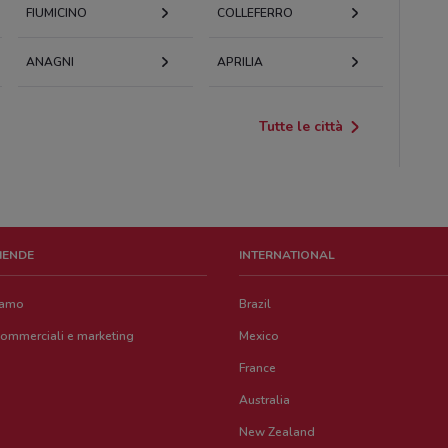
FIUMICINO
COLLEFERRO
ANAGNI
APRILIA
Tutte le città
ZIENDE
INTERNATIONAL
iamo
Brazil
commerciali e marketing
Mexico
France
Australia
New Zealand