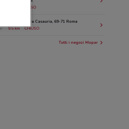
Fonte Nuova
7 km
CHIUSO
Via Tocco Da Casauria, 69-71 Roma
9.5 km
CHIUSO
Tutti i negozi Mopar