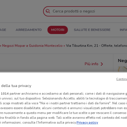
AGE
ARREDAMENTO
MOTORI
SALUTE E BENESSERE
INF
Negozi Mopar a Guidonia Montecelio
Via Tiburtina Km, 21 - Offerte, telefono
Neg
Più info
Contin
 della tua privacy
i
1014
partner archiviamo e accediamo ai dati personali, come i dati di navigazione g
ri univoci, sul tuo dispositivo. Selezionando Accetto, abiliti le tecnologie di tracciame
li scopi mostrati alla voce "Noi e i nostri partner trattiamo i dati da fornire". Nel caso 
ovessero essere disabilitate, alcuni contenuti e annunci visualizzati potrebbero non ess
re nuovamente a questo menu per modificare le tue scelte o per revocare il consenso
tra finalità in fondo alla pagina web. Tali scelte avranno effetto nel contesto del nost
provvedimenti regionali o nazionali. Verifica l’accuratezza
 informazioni, consulta l'Informativa sulla privacy.
Privacy policy