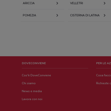
ARICCIA
VELLETRI
POMEZIA
CISTERNA DI LATINA
DOVECONVIENE
PER LE A
Cos'è DoveConviene
Cosa facc
Chi siamo
Richieste 
News e media
Lavora con noi