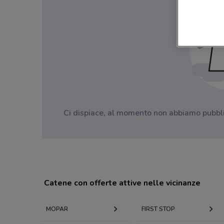
Ci dispiace, al momento non abbiamo pubblica
Catene con offerte attive nelle vicinanze
MOPAR
FIRST STOP