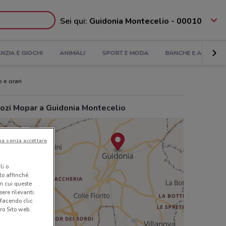
Sei qui:
Guidonia Montecelio - 00010
ANZIA E GIOCHI
ANIMALI
SPORT E MODA
BANCHE E ASSICUR
 e orari
ozi Mopar a Guidonia Montecelio
ua senza accettare
li o
nto affinché
in cui queste
ere rilevanti.
 facendo clic
ro Sito web.