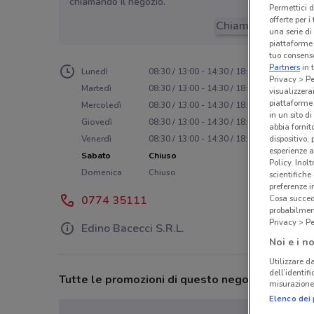
chiamando il negozio.
Permettici d
offerte per 
Chiama il negozio
una serie di
piattaforme 
tuo consenso
Partners
in 
Lunedì
08:30 / 13:00 - 14:30 / 18:00
Privacy > Pe
Martedì
08:30 / 13:00 - 14:30 / 18:00
visualizzera
piattaforme 
Mercoledì
08:30 / 13:00 - 14:30 / 18:00
in un sito d
Giovedì
08:30 / 13:00 - 14:30 / 18:00
abbia fornit
Venerdì
08:30 / 13:00 - 14:30 / 18:00
dispositivo,
esperienze a
Sabato
Chiuso
Policy. Inolt
Domenica
Chiuso
scientifiche
preferenze 
0774 35111
Cosa succede
probabilmen
Privacy > Pe
Edino Bacecci S.R.L.
Noi e i no
Utilizzare da
dell’identif
Tutte le promozioni di questo negozio
misurazione 
Elenco dei 