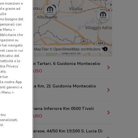
are inserzioni e
bile grazie ad
sulle
amo bisogno del
 personali con
o a Menu >
bblicitarie che
vigazione su
e hai navigato
© MapTiler
© OpenStreetMap contributors
(nel caso in cui
ificativi del
ettività e le
Via Lago Dei Tartari, 6 Guidonia Montecelio
stra Privacy
5.2 km
CHIUSO
cato,
e tue
la nostra App.
Via Tiburtina Km, 21 Guidonia Montecelio
nti generici e
 a Menu >
5.5 km
Via Maremmana Inferiore Km 0500 Tivoli
fini
6.3 km
CHIUSO
sonalizzati,
zi.
Via Palombarese, 44/50 Km 19,500 S. Lucia Di