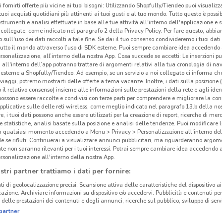
i fornirti offerte più vicine ai tuoi bisogni: Utilizzando Shopfully/Tiendeo puoi visualizz
i tuoi acquisti quotidiani più attinenti ai tuoi gusti e al tuo mondo. Tutto questo è possi
 strumenti e analisi effettuate in base alle tue attività all'interno dell'applicazione e 
collegate, come indicato nel paragrafo 2 della Privacy Policy. Per fare questo, abbi
 sull'uso dei dati raccolti a tale fine. Se dai il tuo consenso condivideremo i tuoi dati
tutto il mondo attraverso l’uso di SDK esterne. Puoi sempre cambiare idea accedend
rsonalizzazione, all’interno della nostra App. Cosa succede se accetti: Le inserzioni pu
i all'interno dell’app potranno trattare di argomenti relativi alla tua cronologia di na
esterne a Shopfully/Tiendeo. Ad esempio, se un servizio a noi collegato ci informa ch
i viaggi, potremo mostrarti delle offerte a tema vacanze. Inoltre, i dati sulla posizione 
o il relativo consenso) insieme alle informazioni sulle prestazioni della rete e agli ident
 possono essere raccolte e condivisi con terze parti per comprendere e migliorare la conn
pplicative sulle delle reti wireless, come meglio indicato nel paragrafo 13.b della no
re, i tuoi dati possono anche essere utilizzati per la creazione di report, ricerche di mer
 e statistiche, analisi basate sulla posizione e analisi delle tendenze. Puoi modificare l
in qualsiasi momento accedendo a Menu > Privacy > Personalizzazione all'interno del
 se rifiuti: Continuerai a visualizzare annunci pubblicitari, ma riguarderanno argome
te non saranno rilevanti per i tuoi interessi. Potrai sempre cambiare idea accedendo
rsonalizzazione all'interno della nostra App.
stri partner trattiamo i dati per fornire:
ti di geolocalizzazione precisi. Scansione attiva delle caratteristiche del dispositivo ai 
icazione. Archiviare informazioni su dispositivo e/o accedervi. Pubblicità e contenuti per
delle prestazioni dei contenuti e degli annunci, ricerche sul pubblico, sviluppo di servi
partner