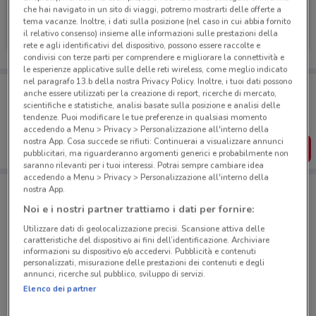
che hai navigato in un sito di viaggi, potremo mostrarti delle offerte a
Mercedes
tema vacanze. Inoltre, i dati sulla posizione (nel caso in cui abbia fornito
il relativo consenso) insieme alle informazioni sulle prestazioni della
3.6 km
rete e agli identificativi del dispositivo, possono essere raccolte e
condivisi con terze parti per comprendere e migliorare la connettività e
le esperienze applicative sulle delle reti wireless, come meglio indicato
nel paragrafo 13.b della nostra Privacy Policy. Inoltre, i tuoi dati possono
Porta DoveConviene sempre con te!
anche essere utilizzati per la creazione di report, ricerche di mercato,
Puoi trovare le migliori offerte dei negozi vicino a te,
scientifiche e statistiche, analisi basate sulla posizione e analisi delle
salvarle e creare la tua lista del risparmio, comodamente
tendenze. Puoi modificare le tue preferenze in qualsiasi momento
dal tuo cellulare.
accedendo a Menu > Privacy > Personalizzazione all'interno della
nostra App. Cosa succede se rifiuti: Continuerai a visualizzare annunci
SCARICA L’APP
pubblicitari, ma riguarderanno argomenti generici e probabilmente non
saranno rilevanti per i tuoi interessi. Potrai sempre cambiare idea
accedendo a Menu > Privacy > Personalizzazione all'interno della
nostra App.
Negozi Mercedes a Roma
Noi e i nostri partner trattiamo i dati per fornire:
Utilizzare dati di geolocalizzazione precisi. Scansione attiva delle
caratteristiche del dispositivo ai fini dell’identificazione. Archiviare
informazioni su dispositivo e/o accedervi. Pubblicità e contenuti
personalizzati, misurazione delle prestazioni dei contenuti e degli
annunci, ricerche sul pubblico, sviluppo di servizi.
Elenco dei partner
© MapTiler
© OpenStreetMap contributors