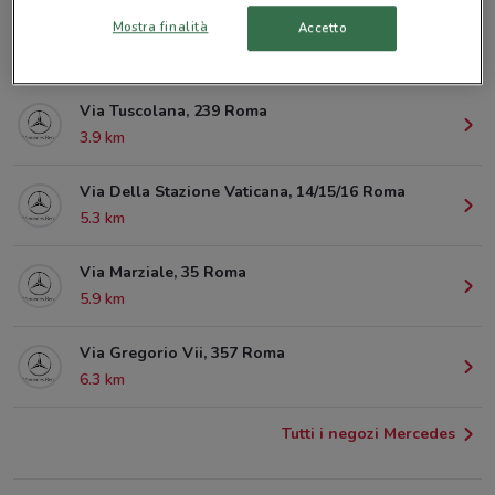
Mostra finalità
Accetto
Via Salaria, 713 Roma
3.6 km
Via Tuscolana, 239 Roma
3.9 km
Via Della Stazione Vaticana, 14/15/16 Roma
5.3 km
Via Marziale, 35 Roma
5.9 km
Via Gregorio Vii, 357 Roma
6.3 km
Tutti i negozi Mercedes