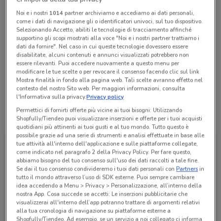
Chiama il negozio
Noi e i nostri
1014
partner archiviamo e accediamo ai dati personali,
come i dati di navigazione gli o identificatori univoci, sul tuo dispositivo.
Selezionando Accetto, abiliti le tecnologie di tracciamento affinché
Lunedì
Martedì
Mercoledì
Giovedì
Venerdì
Sabato
n.d.
n.d.
n.d.
n.d.
n.d.
n.d.
supportino gli scopi mostrati alla voce "Noi e i nostri partner trattiamo i
Domenica
n.d.
dati da fornire". Nel caso in cui queste tecnologie dovessero essere
disabilitate, alcuni contenuti e annunci visualizzati potrebbero non
06 30810268
essere rilevanti. Puoi accedere nuovamente a questo menu per
modificare le tue scelte o per revocare il consenso facendo clic sul link
Mostra finalità in fondo alla pagina web. Tali scelte avranno effetto nel
Carboni Motor Sport S.R.L.
contesto del nostro Sito web. Per maggiori informazioni, consulta
l'Informativa sulla privacy.
Privacy policy
Permettici di fornirti offerte più vicine ai tuoi bisogni: Utilizzando
Tutte le promozioni di questo negozio
Shopfully/Tiendeo puoi visualizzare inserzioni e offerte per i tuoi acquisti
quotidiani più attinenti ai tuoi gusti e al tuo mondo. Tutto questo è
possibile grazie ad una serie di strumenti e analisi effettuate in base alle
tue attività all'interno dell'applicazione e sulle piattaforme collegate,
come indicato nel paragrafo 2 della Privacy Policy. Per fare questo,
abbiamo bisogno del tuo consenso sull'uso dei dati raccolti a tale fine.
Se dai il tuo consenso condivideremo i tuoi dati personali con
Partners
in
tutto il mondo attraverso l’uso di SDK esterne. Puoi sempre cambiare
idea accedendo a Menu > Privacy > Personalizzazione, all’interno della
nostra App. Cosa succede se accetti: Le inserzioni pubblicitarie che
visualizzerai all'interno dell’app potranno trattare di argomenti relativi
alla tua cronologia di navigazione su piattaforme esterne a
Shopfully/Tiendeo. Ad esempio, se un servizio a noi collegato ci informa