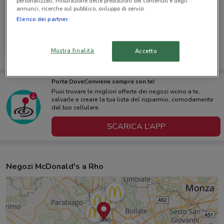
personalizzati, misurazione delle prestazioni dei contenuti e degli
annunci, ricerche sul pubblico, sviluppo di servizi.
Elenco dei partner
McDonald's
Scade il 13/08
2 km
Mostra finalità
Accetto
Porta DoveConviene sempre con te!
Puoi trovare le migliori offerte dei negozi vicino a te,
salvarle e creare la tua lista del risparmio, comodamente
dal tuo cellulare.
SCARICA L’APP
Negozi McDonald's a Rho