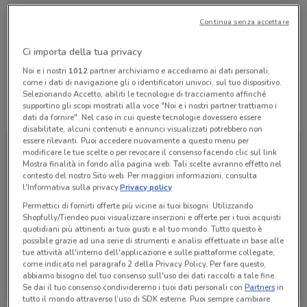
Continua senza accettare
Aperto
Lunedì
Martedì
Mercoledì
10:00 / 22:00
10:00 / 22:00
10:00 / 22:00
Ci importa della tua privacy
Giovedì
10:00 / 22:00
Venerdì
Sabato
Domenica
10:00 / 22:00
10:00 / 22:00
10:00 / 22:00
Noi e i nostri
1012
partner archiviamo e accediamo ai dati personali,
come i dati di navigazione gli o identificatori univoci, sul tuo dispositivo.
Selezionando Accetto, abiliti le tecnologie di tracciamento affinché
supportino gli scopi mostrati alla voce "Noi e i nostri partner trattiamo i
Tutte le promozioni di questo negozio
dati da fornire". Nel caso in cui queste tecnologie dovessero essere
disabilitate, alcuni contenuti e annunci visualizzati potrebbero non
essere rilevanti. Puoi accedere nuovamente a questo menu per
modificare le tue scelte o per revocare il consenso facendo clic sul link
Mostra finalità in fondo alla pagina web. Tali scelte avranno effetto nel
contesto del nostro Sito web. Per maggiori informazioni, consulta
l'Informativa sulla privacy.
Privacy policy
Permettici di fornirti offerte più vicine ai tuoi bisogni: Utilizzando
Shopfully/Tiendeo puoi visualizzare inserzioni e offerte per i tuoi acquisti
quotidiani più attinenti ai tuoi gusti e al tuo mondo. Tutto questo è
possibile grazie ad una serie di strumenti e analisi effettuate in base alle
tue attività all'interno dell'applicazione e sulle piattaforme collegate,
come indicato nel paragrafo 2 della Privacy Policy. Per fare questo,
McDonald's
abbiamo bisogno del tuo consenso sull'uso dei dati raccolti a tale fine.
Se dai il tuo consenso condivideremo i tuoi dati personali con
Partners
in
Scade domenica
2 km
tutto il mondo attraverso l’uso di SDK esterne. Puoi sempre cambiare