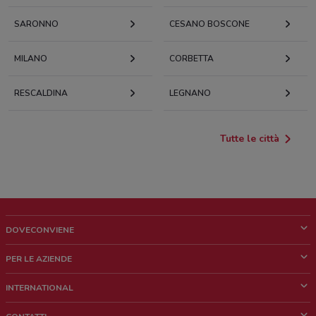
SARONNO
CESANO BOSCONE
MILANO
CORBETTA
RESCALDINA
LEGNANO
Tutte le città
DOVECONVIENE
Cos'è DoveConviene
PER LE AZIENDE
Chi siamo
Cosa facciamo
INTERNATIONAL
News e media
Richieste commerciali e marketing
Brazil