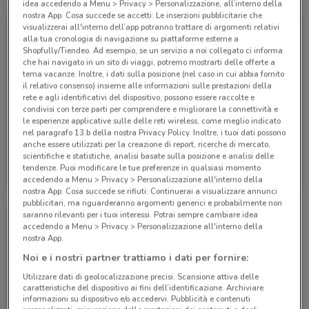
idea accedendo a Menu > Privacy > Personalizzazione, all’interno della
nostra App. Cosa succede se accetti: Le inserzioni pubblicitarie che
visualizzerai all'interno dell’app potranno trattare di argomenti relativi
alla tua cronologia di navigazione su piattaforme esterne a
Shopfully/Tiendeo. Ad esempio, se un servizio a noi collegato ci informa
che hai navigato in un sito di viaggi, potremo mostrarti delle offerte a
tema vacanze. Inoltre, i dati sulla posizione (nel caso in cui abbia fornito
il relativo consenso) insieme alle informazioni sulle prestazioni della
rete e agli identificativi del dispositivo, possono essere raccolte e
condivisi con terze parti per comprendere e migliorare la connettività e
le esperienze applicative sulle delle reti wireless, come meglio indicato
-3 GIORNI
-3 GIORNI
nel paragrafo 13.b della nostra Privacy Policy. Inoltre, i tuoi dati possono
anche essere utilizzati per la creazione di report, ricerche di mercato,
scientifiche e statistiche, analisi basate sulla posizione e analisi delle
McDonald's
McDonald's
tendenze. Puoi modificare le tue preferenze in qualsiasi momento
accedendo a Menu > Privacy > Personalizzazione all'interno della
Scade domenica
2 km
Scade domenica
2 km
nostra App. Cosa succede se rifiuti: Continuerai a visualizzare annunci
pubblicitari, ma riguarderanno argomenti generici e probabilmente non
saranno rilevanti per i tuoi interessi. Potrai sempre cambiare idea
accedendo a Menu > Privacy > Personalizzazione all'interno della
nostra App.
Noi e i nostri partner trattiamo i dati per fornire:
Utilizzare dati di geolocalizzazione precisi. Scansione attiva delle
caratteristiche del dispositivo ai fini dell’identificazione. Archiviare
informazioni su dispositivo e/o accedervi. Pubblicità e contenuti