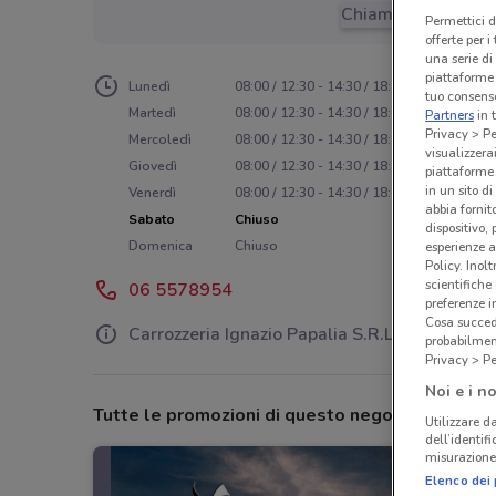
Chiama il negozio
Permettici d
offerte per 
una serie di
piattaforme 
Lunedì
08:00 / 12:30 - 14:30 / 18:15
tuo consenso
Martedì
08:00 / 12:30 - 14:30 / 18:15
Partners
in 
Privacy > Pe
Mercoledì
08:00 / 12:30 - 14:30 / 18:15
visualizzera
Giovedì
08:00 / 12:30 - 14:30 / 18:15
piattaforme 
in un sito d
Venerdì
08:00 / 12:30 - 14:30 / 18:15
abbia fornit
Sabato
Chiuso
dispositivo,
Domenica
Chiuso
esperienze a
Policy. Inolt
scientifiche
06 5578954
preferenze 
Cosa succede
Carrozzeria Ignazio Papalia S.R.L.
probabilmen
Privacy > Pe
Noi e i no
Tutte le promozioni di questo negozio
Utilizzare da
dell’identif
misurazione 
Elenco dei 