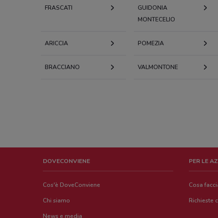
FRASCATI
GUIDONIA
MONTECELIO
ARICCIA
POMEZIA
BRACCIANO
VALMONTONE
DOVECONVIENE
PER LE A
Cos'è DoveConviene
Cosa facc
Chi siamo
Richieste 
News e media