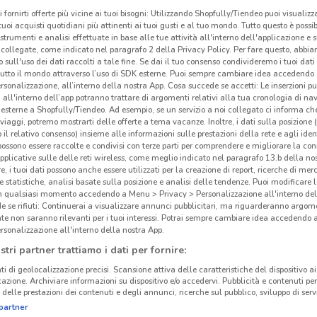
i fornirti offerte più vicine ai tuoi bisogni: Utilizzando Shopfully/Tiendeo puoi visualizz
i tuoi acquisti quotidiani più attinenti ai tuoi gusti e al tuo mondo. Tutto questo è possi
 strumenti e analisi effettuate in base alle tue attività all'interno dell'applicazione e 
collegate, come indicato nel paragrafo 2 della Privacy Policy. Per fare questo, abbi
 sull'uso dei dati raccolti a tale fine. Se dai il tuo consenso condivideremo i tuoi dati
tutto il mondo attraverso l’uso di SDK esterne. Puoi sempre cambiare idea accedend
rsonalizzazione, all’interno della nostra App. Cosa succede se accetti: Le inserzioni pu
i all'interno dell’app potranno trattare di argomenti relativi alla tua cronologia di na
esterne a Shopfully/Tiendeo. Ad esempio, se un servizio a noi collegato ci informa ch
i viaggi, potremo mostrarti delle offerte a tema vacanze. Inoltre, i dati sulla posizione 
o il relativo consenso) insieme alle informazioni sulle prestazioni della rete e agli ident
 possono essere raccolte e condivisi con terze parti per comprendere e migliorare la conn
pplicative sulle delle reti wireless, come meglio indicato nel paragrafo 13.b della no
re, i tuoi dati possono anche essere utilizzati per la creazione di report, ricerche di mer
 e statistiche, analisi basate sulla posizione e analisi delle tendenze. Puoi modificare l
in qualsiasi momento accedendo a Menu > Privacy > Personalizzazione all'interno del
 se rifiuti: Continuerai a visualizzare annunci pubblicitari, ma riguarderanno argome
te non saranno rilevanti per i tuoi interessi. Potrai sempre cambiare idea accedendo
rsonalizzazione all'interno della nostra App.
stri partner trattiamo i dati per fornire:
ti di geolocalizzazione precisi. Scansione attiva delle caratteristiche del dispositivo ai 
icazione. Archiviare informazioni su dispositivo e/o accedervi. Pubblicità e contenuti per
delle prestazioni dei contenuti e degli annunci, ricerche sul pubblico, sviluppo di servi
partner