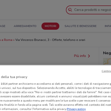
AGE
ARREDAMENTO
MOTORI
SALUTE E BENESSERE
INF
a a Roma
Via Vincenzo Brunacci, 3 - Offerte, telefono e orari
Neg
Più info
Contin
 della tua privacy
i
1014
partner archiviamo e accediamo ai dati personali, come i dati di navigazione g
ri univoci, sul tuo dispositivo. Selezionando Accetto, abiliti le tecnologie di tracciame
li scopi mostrati alla voce "Noi e i nostri partner trattiamo i dati da fornire". Nel caso 
ovessero essere disabilitate, alcuni contenuti e annunci visualizzati potrebbero non ess
provvedimenti regionali o nazionali. Verifica l’accuratezza
re nuovamente a questo menu per modificare le tue scelte o per revocare il consenso
tra finalità in fondo alla pagina web. Tali scelte avranno effetto nel contesto del nost
 informazioni, consulta l'Informativa sulla privacy.
Privacy policy