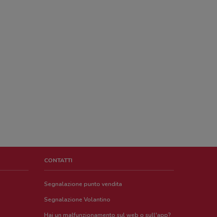
CONTATTI
Segnalazione punto vendita
Segnalazione Volantino
Hai un malfunzionamento sul web o sull'app?