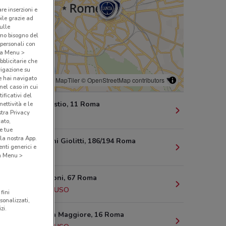
are inserzioni e
bile grazie ad
sulle
amo bisogno del
 personali con
o a Menu >
bblicitarie che
vigazione su
e hai navigato
© MapTiler
© OpenStreetMap contributors
(nel caso in cui
ificativi del
Piazza Callistio, 11 Roma
ettività e le
stra Privacy
2.1 km
cato,
e tue
la nostra App.
Via Giovanni Giolitti, 186/194 Roma
nti generici e
2.1 km
 a Menu >
Viale Manzoni, 67 Roma
2.1 km
CHIUSO
fini
sonalizzati,
zi.
Via Di Porta Maggiore, 16 Roma