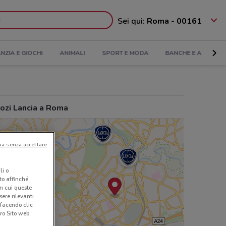
Sei qui:
Roma - 00161
ANZIA E GIOCHI
ANIMALI
SPORT E MODA
BANCHE E ASSICUR
ozi Lancia a Roma
ua senza accettare
li o
nto affinché
in cui queste
ere rilevanti.
 facendo clic
ro Sito web.