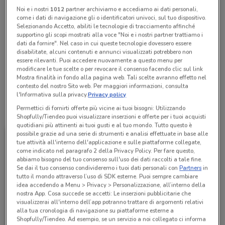
chiamando il negozio.
Noi e i nostri
1012
partner archiviamo e accediamo ai dati personali,
come i dati di navigazione gli o identificatori univoci, sul tuo dispositivo.
Chiama il negozio
Selezionando Accetto, abiliti le tecnologie di tracciamento affinché
supportino gli scopi mostrati alla voce "Noi e i nostri partner trattiamo i
dati da fornire". Nel caso in cui queste tecnologie dovessero essere
Lunedì
Martedì
Mercoledì
n.d.
n.d.
n.d.
disabilitate, alcuni contenuti e annunci visualizzati potrebbero non
Giovedì
n.d.
essere rilevanti. Puoi accedere nuovamente a questo menu per
Venerdì
Sabato
Domenica
n.d.
n.d.
n.d.
modificare le tue scelte o per revocare il consenso facendo clic sul link
0274864589
Mostra finalità in fondo alla pagina web. Tali scelte avranno effetto nel
contesto del nostro Sito web. Per maggiori informazioni, consulta
l'Informativa sulla privacy.
Privacy policy
Permettici di fornirti offerte più vicine ai tuoi bisogni: Utilizzando
Tutte le promozioni di questo negozio
Shopfully/Tiendeo puoi visualizzare inserzioni e offerte per i tuoi acquisti
quotidiani più attinenti ai tuoi gusti e al tuo mondo. Tutto questo è
possibile grazie ad una serie di strumenti e analisi effettuate in base alle
tue attività all'interno dell'applicazione e sulle piattaforme collegate,
come indicato nel paragrafo 2 della Privacy Policy. Per fare questo,
abbiamo bisogno del tuo consenso sull'uso dei dati raccolti a tale fine.
Se dai il tuo consenso condivideremo i tuoi dati personali con
Partners
in
tutto il mondo attraverso l’uso di SDK esterne. Puoi sempre cambiare
idea accedendo a Menu > Privacy > Personalizzazione, all’interno della
nostra App. Cosa succede se accetti: Le inserzioni pubblicitarie che
visualizzerai all'interno dell’app potranno trattare di argomenti relativi
alla tua cronologia di navigazione su piattaforme esterne a
Shopfully/Tiendeo. Ad esempio, se un servizio a noi collegato ci informa