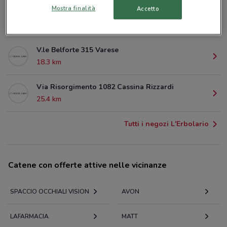
Mostra finalità
Accetto
C.so Matteotti 66 Varese
17.8 km
V.le Belforte 315 Varese
18.3 km
Via Risorgimento 1082 Cassina Rizzardi
25.4 km
Tutti i negozi L'Erbolario
Catene con offerte attive nelle vicinanze
SPACCIO OCCHIALI VISION
AVON
LAFARMACIA.
MATT