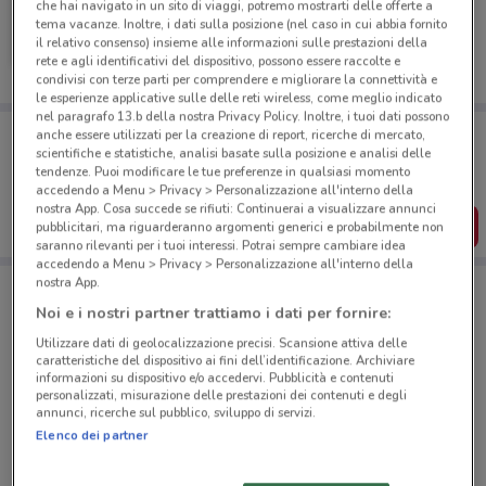
che hai navigato in un sito di viaggi, potremo mostrarti delle offerte a
L'Erbolario
tema vacanze. Inoltre, i dati sulla posizione (nel caso in cui abbia fornito
il relativo consenso) insieme alle informazioni sulle prestazioni della
Scade il 19/05
6.2 km
rete e agli identificativi del dispositivo, possono essere raccolte e
condivisi con terze parti per comprendere e migliorare la connettività e
le esperienze applicative sulle delle reti wireless, come meglio indicato
nel paragrafo 13.b della nostra Privacy Policy. Inoltre, i tuoi dati possono
Porta DoveConviene sempre con te!
anche essere utilizzati per la creazione di report, ricerche di mercato,
Puoi trovare le migliori offerte dei negozi vicino a te,
scientifiche e statistiche, analisi basate sulla posizione e analisi delle
salvarle e creare la tua lista del risparmio, comodamente
tendenze. Puoi modificare le tue preferenze in qualsiasi momento
dal tuo cellulare.
accedendo a Menu > Privacy > Personalizzazione all'interno della
nostra App. Cosa succede se rifiuti: Continuerai a visualizzare annunci
SCARICA L’APP
pubblicitari, ma riguarderanno argomenti generici e probabilmente non
saranno rilevanti per i tuoi interessi. Potrai sempre cambiare idea
accedendo a Menu > Privacy > Personalizzazione all'interno della
nostra App.
Negozi L'Erbolario a Somma Lombardo
Noi e i nostri partner trattiamo i dati per fornire:
Utilizzare dati di geolocalizzazione precisi. Scansione attiva delle
caratteristiche del dispositivo ai fini dell’identificazione. Archiviare
informazioni su dispositivo e/o accedervi. Pubblicità e contenuti
personalizzati, misurazione delle prestazioni dei contenuti e degli
annunci, ricerche sul pubblico, sviluppo di servizi.
Elenco dei partner
© MapTiler
© OpenStreetMap contributors